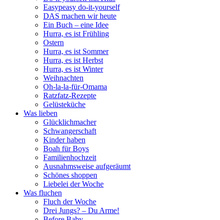
Easypeasy do-it-yourself
DAS machen wir heute
Ein Buch – eine Idee
Hurra, es ist Frühling
Ostern
Hurra, es ist Sommer
Hurra, es ist Herbst
Hurra, es ist Winter
Weihnachten
Oh-la-la-für-Omama
Ratzfatz-Rezepte
Gelüsteküche
Was lieben
Glücklichmacher
Schwangerschaft
Kinder haben
Boah für Boys
Familienhochzeit
Ausnahmsweise aufgeräumt
Schönes shoppen
Liebelei der Woche
Was fluchen
Fluch der Woche
Drei Jungs? – Du Arme!
Before Baby