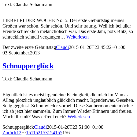
Text: Claudia Schaumann
LIEBELEI DER WOCHE No. 5. Der erste Geburtstag meines
Großen war schön. Sehr schön. Und sehr traurig. Weil ich bei aller
Freude schrecklich melancholisch war. Das erste Jahr, potz-Blitz, so
schrecklich schnell vergangen…
Weiterlesen
Der zweite erste Geburtstag
Claudi
2015-01-20T23:45:22+01:00
03.September.2013
Schnupperglück
Text: Claudia Schaumann
Eigentlich ist es meist irgendeine Kleinigkeit, die mich im Mama-
Alltag plötzlich unglaublich glücklich macht. Irgendetwas. Gesehen.
Selig gegrinst. Schon wieder vorbei. Diese Zaubermomente möchte
ich ab jetzt hier sammeln. Zum Immer-Wieder-Erinnern und freuen.
Macht ihr mit? Was erfreut euch?
Weiterlesen
Schnupperglück
Claudi
2015-01-20T23:51:00+01:00
Zurück
1
2
···
151
152
153
154
155
156