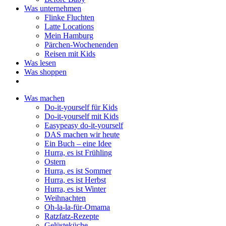
Was unternehmen
Flinke Fluchten
Latte Locations
Mein Hamburg
Pärchen-Wochenenden
Reisen mit Kids
Was lesen
Was shoppen
Was machen
Do-it-yourself für Kids
Do-it-yourself mit Kids
Easypeasy do-it-yourself
DAS machen wir heute
Ein Buch – eine Idee
Hurra, es ist Frühling
Ostern
Hurra, es ist Sommer
Hurra, es ist Herbst
Hurra, es ist Winter
Weihnachten
Oh-la-la-für-Omama
Ratzfatz-Rezepte
Gelüsteküche