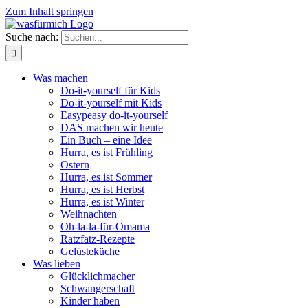
Zum Inhalt springen
Suche nach:
Was machen
Do-it-yourself für Kids
Do-it-yourself mit Kids
Easypeasy do-it-yourself
DAS machen wir heute
Ein Buch – eine Idee
Hurra, es ist Frühling
Ostern
Hurra, es ist Sommer
Hurra, es ist Herbst
Hurra, es ist Winter
Weihnachten
Oh-la-la-für-Omama
Ratzfatz-Rezepte
Gelüsteküche
Was lieben
Glücklichmacher
Schwangerschaft
Kinder haben