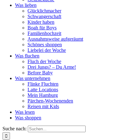
Was lieben
Glücklichmacher
Schwangerschaft
Kinder haben
Boah für Boys
Familienhochzeit
Ausnahmsweise aufgeräumt
Schönes shoppen
Liebelei der Woche
Was fluchen
Fluch der Woche
Drei Jungs? – Du Arme!
Before Baby
Was unternehmen
Flinke Fluchten
Latte Locations
Mein Hamburg
Pärchen-Wochenenden
Reisen mit Kids
Was lesen
Was shoppen
Suche nach: