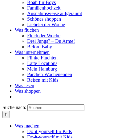
Boah für Boys
Familienhochzeit
Ausnahmsweise aufgeräumt
Schönes shoppen
Liebelei der Woche
Was fluchen
Fluch der Woche
Drei Jungs? – Du Arme!
Before Baby
Was unternehmen
Flinke Fluchten
Latte Locations
Mein Hamburg
Pärchen-Wochenenden
Reisen mit Kids
Was lesen
Was shoppen
Suche nach:
Was machen
Do-it-yourself für Kids
Do-it-yourself mit Kids