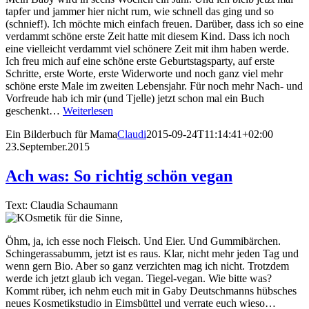
tapfer und jammer hier nicht rum, wie schnell das ging und so
(schnief!). Ich möchte mich einfach freuen. Darüber, dass ich so eine
verdammt schöne erste Zeit hatte mit diesem Kind. Dass ich noch
eine vielleicht verdammt viel schönere Zeit mit ihm haben werde.
Ich freu mich auf eine schöne erste Geburtstagsparty, auf erste
Schritte, erste Worte, erste Widerworte und noch ganz viel mehr
schöne erste Male im zweiten Lebensjahr. Für noch mehr Nach- und
Vorfreude hab ich mir (und Tjelle) jetzt schon mal ein Buch
geschenkt…
Weiterlesen
Ein Bilderbuch für Mama
Claudi
2015-09-24T11:14:41+02:00
23.September.2015
Ach was: So richtig schön vegan
Text: Claudia Schaumann
Öhm, ja, ich esse noch Fleisch. Und Eier. Und Gummibärchen.
Schingerassabumm, jetzt ist es raus. Klar, nicht mehr jeden Tag und
wenn gern Bio. Aber so ganz verzichten mag ich nicht. Trotzdem
werde ich jetzt glaub ich vegan. Tiegel-vegan. Wie bitte was?
Kommt rüber, ich nehm euch mit in Gaby Deutschmanns hübsches
neues Kosmetikstudio in Eimsbüttel und verrate euch wieso…