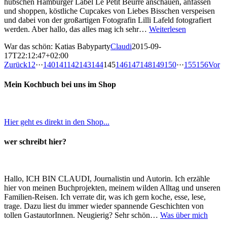
hübschen Hamburger Label Le Petit Beurre anschauen, anfassen
und shoppen, köstliche Cupcakes von Liebes Bisschen verspeisen
und dabei von der großartigen Fotografin Lilli Lafeld fotografiert
werden. Aber hallo, das alles mag ich sehr…
Weiterlesen
War das schön: Katias Babyparty
Claudi
2015-09-
17T22:12:47+02:00
Zurück
1
2
···
140
141
142
143
144
145
146
147
148
149
150
···
155
156
Vor
Mein Kochbuch bei uns im Shop
Hier geht es direkt in den Shop...
wer schreibt hier?
Hallo, ICH BIN CLAUDI, Journalistin und Autorin. Ich erzähle
hier von meinen Buchprojekten, meinem wilden Alltag und unseren
Familien-Reisen. Ich verrate dir, was ich gern koche, esse, lese,
trage. Dazu liest du immer wieder spannende Geschichten von
tollen GastautorInnen. Neugierig? Sehr schön…
Was über mich