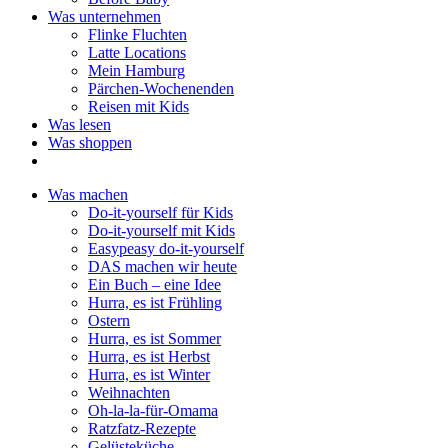
Was unternehmen
Flinke Fluchten
Latte Locations
Mein Hamburg
Pärchen-Wochenenden
Reisen mit Kids
Was lesen
Was shoppen
Was machen
Do-it-yourself für Kids
Do-it-yourself mit Kids
Easypeasy do-it-yourself
DAS machen wir heute
Ein Buch – eine Idee
Hurra, es ist Frühling
Ostern
Hurra, es ist Sommer
Hurra, es ist Herbst
Hurra, es ist Winter
Weihnachten
Oh-la-la-für-Omama
Ratzfatz-Rezepte
Gelüsteküche