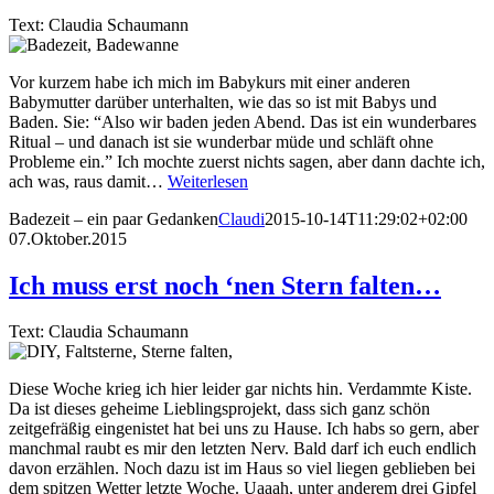
Text: Claudia Schaumann
Vor kurzem habe ich mich im Babykurs mit einer anderen
Babymutter darüber unterhalten, wie das so ist mit Babys und
Baden. Sie: “Also wir baden jeden Abend. Das ist ein wunderbares
Ritual – und danach ist sie wunderbar müde und schläft ohne
Probleme ein.” Ich mochte zuerst nichts sagen, aber dann dachte ich,
ach was, raus damit…
Weiterlesen
Badezeit – ein paar Gedanken
Claudi
2015-10-14T11:29:02+02:00
07.Oktober.2015
Ich muss erst noch ‘nen Stern falten…
Text: Claudia Schaumann
Diese Woche krieg ich hier leider gar nichts hin. Verdammte Kiste.
Da ist dieses geheime Lieblingsprojekt, dass sich ganz schön
zeitgefräßig eingenistet hat bei uns zu Hause. Ich habs so gern, aber
manchmal raubt es mir den letzten Nerv. Bald darf ich euch endlich
davon erzählen. Noch dazu ist im Haus so viel liegen geblieben bei
dem spitzen Wetter letzte Woche. Uaaah, unter anderem drei Gipfel