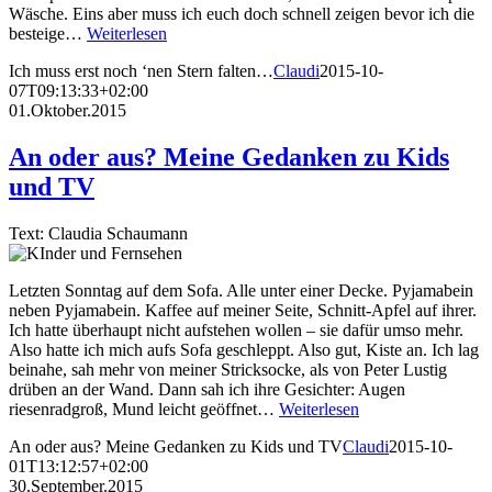
Wäsche. Eins aber muss ich euch doch schnell zeigen bevor ich die
besteige…
Weiterlesen
Ich muss erst noch ‘nen Stern falten…
Claudi
2015-10-
07T09:13:33+02:00
01.Oktober.2015
An oder aus? Meine Gedanken zu Kids
und TV
Text: Claudia Schaumann
Letzten Sonntag auf dem Sofa. Alle unter einer Decke. Pyjamabein
neben Pyjamabein. Kaffee auf meiner Seite, Schnitt-Apfel auf ihrer.
Ich hatte überhaupt nicht aufstehen wollen – sie dafür umso mehr.
Also hatte ich mich aufs Sofa geschleppt. Also gut, Kiste an. Ich lag
beinahe, sah mehr von meiner Stricksocke, als von Peter Lustig
drüben an der Wand. Dann sah ich ihre Gesichter: Augen
riesenradgroß, Mund leicht geöffnet…
Weiterlesen
An oder aus? Meine Gedanken zu Kids und TV
Claudi
2015-10-
01T13:12:57+02:00
30.September.2015