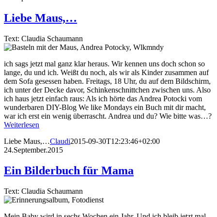
Liebe Maus,…
Text: Claudia Schaumann
ich sags jetzt mal ganz klar heraus. Wir kennen uns doch schon so
lange, du und ich. Weißt du noch, als wir als Kinder zusammen auf
dem Sofa gesessen haben. Freitags, 18 Uhr, du auf dem Bildschirm,
ich unter der Decke davor, Schinkenschnittchen zwischen uns. Also
ich haus jetzt einfach raus: Als ich hörte das Andrea Potocki vom
wunderbaren DIY-Blog We like Mondays ein Buch mit dir macht,
war ich erst ein wenig überrascht. Andrea und du? Wie bitte was…?
Weiterlesen
Liebe Maus,…
Claudi
2015-09-30T12:23:46+02:00
24.September.2015
Ein Bilderbuch für Mama
Text: Claudia Schaumann
Mein Baby wird in sechs Wochen ein Jahr. Und ich bleib jetzt mal