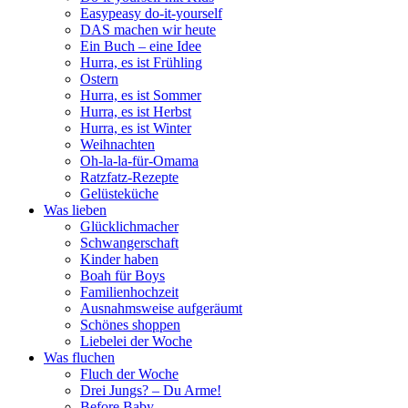
Easypeasy do-it-yourself
DAS machen wir heute
Ein Buch – eine Idee
Hurra, es ist Frühling
Ostern
Hurra, es ist Sommer
Hurra, es ist Herbst
Hurra, es ist Winter
Weihnachten
Oh-la-la-für-Omama
Ratzfatz-Rezepte
Gelüsteküche
Was lieben
Glücklichmacher
Schwangerschaft
Kinder haben
Boah für Boys
Familienhochzeit
Ausnahmsweise aufgeräumt
Schönes shoppen
Liebelei der Woche
Was fluchen
Fluch der Woche
Drei Jungs? – Du Arme!
Before Baby