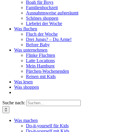
Boah für Boys
Familienhochzeit
Ausnahmsweise aufgeräumt
Schönes shoppen
Liebelei der Woche
Was fluchen
Fluch der Woche
Drei Jungs? – Du Arme!
Before Baby
Was unternehmen
Flinke Fluchten
Latte Locations
Mein Hamburg
Pärchen-Wochenenden
Reisen mit Kids
Was lesen
Was shoppen
Suche nach:
Was machen
Do-it-yourself für Kids
Do-it-yourself mit Kids