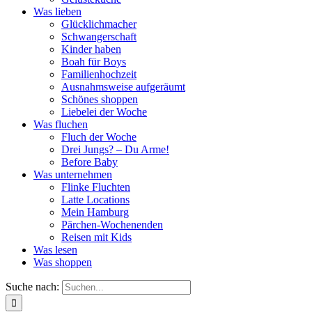
Was lieben
Glücklichmacher
Schwangerschaft
Kinder haben
Boah für Boys
Familienhochzeit
Ausnahmsweise aufgeräumt
Schönes shoppen
Liebelei der Woche
Was fluchen
Fluch der Woche
Drei Jungs? – Du Arme!
Before Baby
Was unternehmen
Flinke Fluchten
Latte Locations
Mein Hamburg
Pärchen-Wochenenden
Reisen mit Kids
Was lesen
Was shoppen
Suche nach: