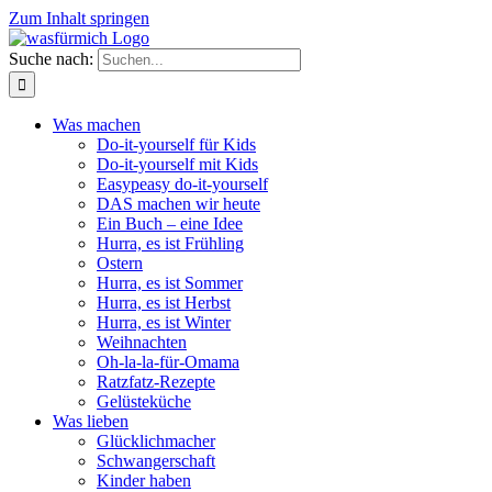
Zum Inhalt springen
Suche nach:
Was machen
Do-it-yourself für Kids
Do-it-yourself mit Kids
Easypeasy do-it-yourself
DAS machen wir heute
Ein Buch – eine Idee
Hurra, es ist Frühling
Ostern
Hurra, es ist Sommer
Hurra, es ist Herbst
Hurra, es ist Winter
Weihnachten
Oh-la-la-für-Omama
Ratzfatz-Rezepte
Gelüsteküche
Was lieben
Glücklichmacher
Schwangerschaft
Kinder haben