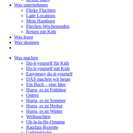
Was unternehmen
Flinke Fluchten
Latte Locations
Mein Hamburg
Pärchen-Wochenenden
Reisen mit Kids
Was lesen
Was shoppen
Was machen
Do-it-yourself für Kids
Do-it-yourself mit Kids
Easypeasy do-it-yourself
DAS machen wir heute
Ein Buch – eine Idee
Hurra, es ist Frühling
Ostern
Hurra, es ist Sommer
Hurra, es ist Herbst
Hurra, es ist Winter
Weihnachten
Oh-la-la-für-Omama
Ratzfatz-Rezepte
Gelüsteküche