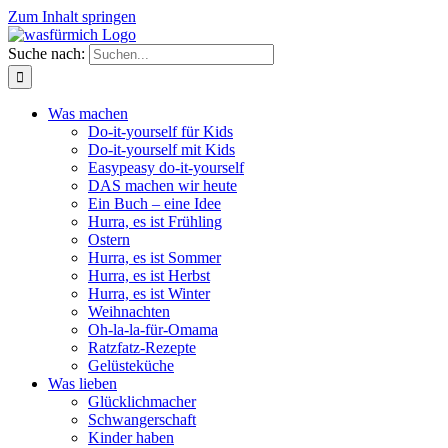
Zum Inhalt springen
Suche nach:
Was machen
Do-it-yourself für Kids
Do-it-yourself mit Kids
Easypeasy do-it-yourself
DAS machen wir heute
Ein Buch – eine Idee
Hurra, es ist Frühling
Ostern
Hurra, es ist Sommer
Hurra, es ist Herbst
Hurra, es ist Winter
Weihnachten
Oh-la-la-für-Omama
Ratzfatz-Rezepte
Gelüsteküche
Was lieben
Glücklichmacher
Schwangerschaft
Kinder haben