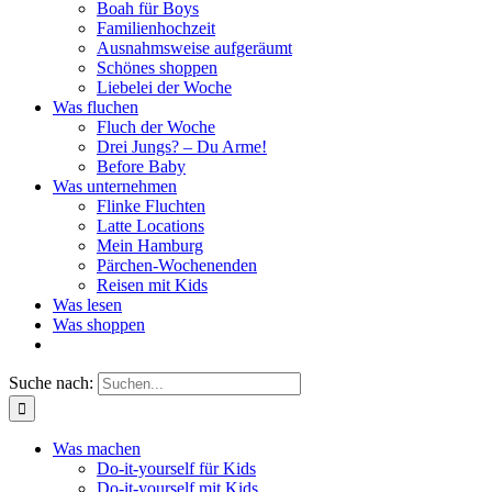
Boah für Boys
Familienhochzeit
Ausnahmsweise aufgeräumt
Schönes shoppen
Liebelei der Woche
Was fluchen
Fluch der Woche
Drei Jungs? – Du Arme!
Before Baby
Was unternehmen
Flinke Fluchten
Latte Locations
Mein Hamburg
Pärchen-Wochenenden
Reisen mit Kids
Was lesen
Was shoppen
Suche nach:
Was machen
Do-it-yourself für Kids
Do-it-yourself mit Kids