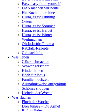
Easypeasy do-it-yourself
DAS machen wir heute
Ein Buch – eine Idee
Hurra, es ist Frühling
Ostern
Hurra, es ist Sommer
Hurra, es ist Herbst
Hurra, es ist Winter
Weihnachten
Oh-la-la-für-Omama
Ratzfatz-Rezepte
Gelüsteküche
Was lieben
Glücklichmacher
Schwangerschaft
Kinder haben
Boah für Boys
Familienhochzeit
Ausnahmsweise aufgeräumt
Schönes shoppen
Liebelei der Woche
Was fluchen
Fluch der Woche
Drei Jungs? – Du Arme!
Before Baby