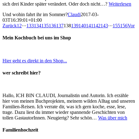
sich drei Kinder später verändert. Oder doch nicht…?
Weiterlesen
Und wohin fahrt ihr im Sommer?
Claudi
2017-03-
03T16:39:01+01:00
Zurück
1
2
···
133
134
135
136
137
138
139
140
141
142
143
···
155
156
Vor
Mein Kochbuch bei uns im Shop
Hier geht es direkt in den Shop...
wer schreibt hier?
Hallo, ICH BIN CLAUDI, Journalistin und Autorin. Ich erzähle
hier von meinen Buchprojekten, meinem wilden Alltag und unseren
Familien-Reisen. Ich verrate dir, was ich gern koche, esse, lese,
trage. Dazu liest du immer wieder spannende Geschichten von
tollen GastautorInnen. Neugierig? Sehr schön…
Was über mich
Familienhochzeit