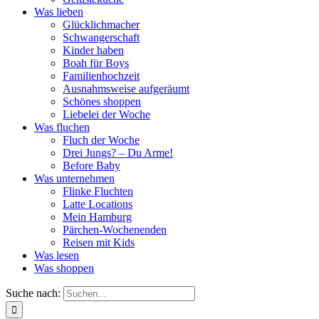
Was lieben
Glücklichmacher
Schwangerschaft
Kinder haben
Boah für Boys
Familienhochzeit
Ausnahmsweise aufgeräumt
Schönes shoppen
Liebelei der Woche
Was fluchen
Fluch der Woche
Drei Jungs? – Du Arme!
Before Baby
Was unternehmen
Flinke Fluchten
Latte Locations
Mein Hamburg
Pärchen-Wochenenden
Reisen mit Kids
Was lesen
Was shoppen
Suche nach: