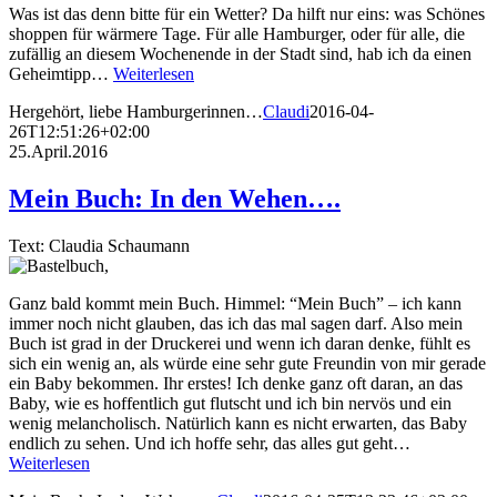
Was ist das denn bitte für ein Wetter? Da hilft nur eins: was Schönes
shoppen für wärmere Tage. Für alle Hamburger, oder für alle, die
zufällig an diesem Wochenende in der Stadt sind, hab ich da einen
Geheimtipp…
Weiterlesen
Hergehört, liebe Hamburgerinnen…
Claudi
2016-04-
26T12:51:26+02:00
25.April.2016
Mein Buch: In den Wehen….
Text: Claudia Schaumann
Ganz bald kommt mein Buch. Himmel: “Mein Buch” – ich kann
immer noch nicht glauben, das ich das mal sagen darf. Also mein
Buch ist grad in der Druckerei und wenn ich daran denke, fühlt es
sich ein wenig an, als würde eine sehr gute Freundin von mir gerade
ein Baby bekommen. Ihr erstes! Ich denke ganz oft daran, an das
Baby, wie es hoffentlich gut flutscht und ich bin nervös und ein
wenig melancholisch. Natürlich kann es nicht erwarten, das Baby
endlich zu sehen. Und ich hoffe sehr, das alles gut geht…
Weiterlesen