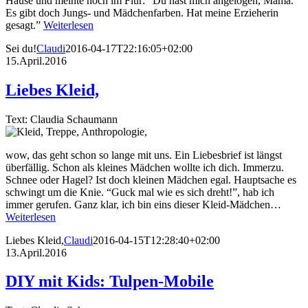
Hause und meinte noch im Flur: “Du hast mich angelogen, Mama.
Es gibt doch Jungs- und Mädchenfarben. Hat meine Erzieherin
gesagt.”
Weiterlesen
Sei du!
Claudi
2016-04-17T22:16:05+02:00
15.April.2016
Liebes Kleid,
Text: Claudia Schaumann
wow, das geht schon so lange mit uns. Ein Liebesbrief ist längst
überfällig. Schon als kleines Mädchen wollte ich dich. Immerzu.
Schnee oder Hagel? Ist doch kleinen Mädchen egal. Hauptsache es
schwingt um die Knie. “Guck mal wie es sich dreht!”, hab ich
immer gerufen. Ganz klar, ich bin eins dieser Kleid-Mädchen…
Weiterlesen
Liebes Kleid,
Claudi
2016-04-15T12:28:40+02:00
13.April.2016
DIY mit Kids: Tulpen-Mobile