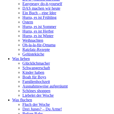
Easypeasy do-it-yourself
DAS machen wir heute
Ein Buch – eine Idee
Hurra, es ist Frühling
Ostern
Hurra, es ist Sommer
Hurra, es ist Herbst
Hurra, es ist Winter
Weihnachten
Oh-la-la-für-Omama
Ratzfatz-Rezepte
Gelüsteküche
Was lieben
Glücklichmacher
Schwangerschaft
Kinder haben
Boah für Boys
Familienhochzeit
Ausnahmsweise aufgeräumt
Schönes shoppen
Liebelei der Woche
Was fluchen
Fluch der Woche
Drei Jungs? – Du Arme!
Before Baby