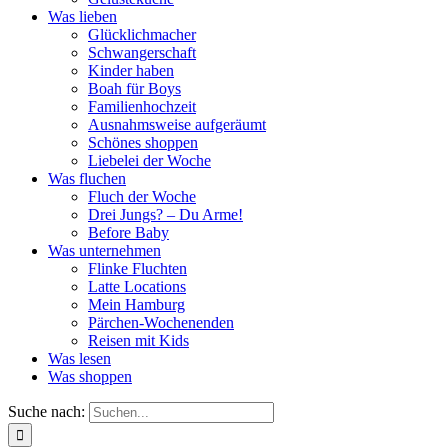
Was lieben
Glücklichmacher
Schwangerschaft
Kinder haben
Boah für Boys
Familienhochzeit
Ausnahmsweise aufgeräumt
Schönes shoppen
Liebelei der Woche
Was fluchen
Fluch der Woche
Drei Jungs? – Du Arme!
Before Baby
Was unternehmen
Flinke Fluchten
Latte Locations
Mein Hamburg
Pärchen-Wochenenden
Reisen mit Kids
Was lesen
Was shoppen
Suche nach: