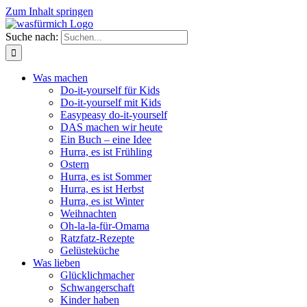
Zum Inhalt springen
Suche nach:
Was machen
Do-it-yourself für Kids
Do-it-yourself mit Kids
Easypeasy do-it-yourself
DAS machen wir heute
Ein Buch – eine Idee
Hurra, es ist Frühling
Ostern
Hurra, es ist Sommer
Hurra, es ist Herbst
Hurra, es ist Winter
Weihnachten
Oh-la-la-für-Omama
Ratzfatz-Rezepte
Gelüsteküche
Was lieben
Glücklichmacher
Schwangerschaft
Kinder haben