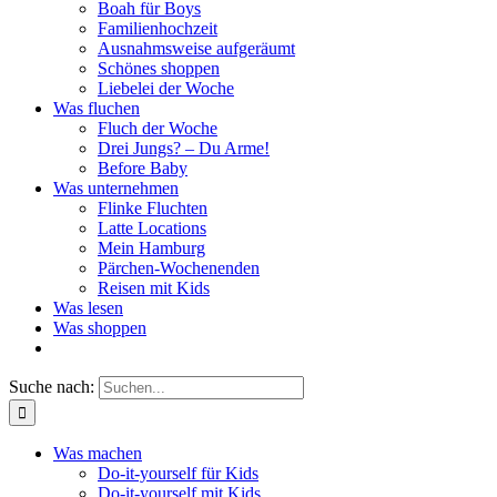
Boah für Boys
Familienhochzeit
Ausnahmsweise aufgeräumt
Schönes shoppen
Liebelei der Woche
Was fluchen
Fluch der Woche
Drei Jungs? – Du Arme!
Before Baby
Was unternehmen
Flinke Fluchten
Latte Locations
Mein Hamburg
Pärchen-Wochenenden
Reisen mit Kids
Was lesen
Was shoppen
Suche nach:
Was machen
Do-it-yourself für Kids
Do-it-yourself mit Kids