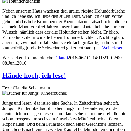
Neben unserem Haus wachsen drei uralte, riesige Holunderbüsche
und ich liebe sie. Ich liebe den süßen Duft, wenn ich daran vorbei
gehe und das tiefe Brummen der Bienen darin. Tatsächlich hatte ich
als mein Mann vor drei Jahren unser Haus plante, beinahe nur eine
Wunsch: nämlich dass der alte Holunder stehen bleibt. Er blieb.
Zum Glück, denn wir alle lieben Holunderküchlein. Nicht täglich,
aber ein-, zweimal im Jahr sind sie einfach großartig, so heiß und
knuperfettig (und die Schweinerei gut zu ertragen)….
Weiterlesen
Wir backen Holunderkuchen
Claudi
2016-06-10T14:11:21+02:00
08.Juni.2016
Hände hoch, ich lese!
Text: Claudia Schaumann
Jungs und lesen, das ist so eine Sache. In Zeitschriften steht oft,
Jungs – Kinder überhaupt – aber Jungs im Besonderen, würden
heute nicht mehr gern lesen. Und dann sehe ich meine drei, die mir
schon morgens um sechs ein faustdickes Märchenbuch auf den
Kopf hauen. Und beim Frühstück nach einer Geschichte lechzen.
Und abends nach einem zweiten Kapitel betteln oder einem dritten