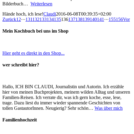
Bilderbuch…
Weiterlesen
Hände hoch, ich lese!
Claudi
2016-06-08T00:39:35+02:00
Zurück
1
2
···
131
132
133
134
135
136
137
138
139
140
141
···
155
156
Vor
Mein Kochbuch bei uns im Shop
Hier geht es direkt in den Shop...
wer schreibt hier?
Hallo, ICH BIN CLAUDI, Journalistin und Autorin. Ich erzähle
hier von meinen Buchprojekten, meinem wilden Alltag und unseren
Familien-Reisen. Ich verrate dir, was ich gern koche, esse, lese,
trage. Dazu liest du immer wieder spannende Geschichten von
tollen GastautorInnen. Neugierig? Sehr schön…
Was über mich
Familienhochzeit