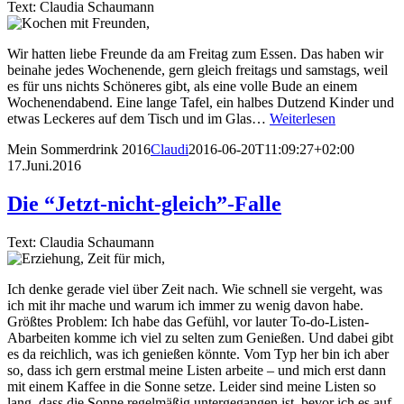
Text: Claudia Schaumann
Wir hatten liebe Freunde da am Freitag zum Essen. Das haben wir
beinahe jedes Wochenende, gern gleich freitags und samstags, weil
es für uns nichts Schöneres gibt, als eine volle Bude an einem
Wochenendabend. Eine lange Tafel, ein halbes Dutzend Kinder und
etwas Leckeres auf dem Tisch und im Glas…
Weiterlesen
Mein Sommerdrink 2016
Claudi
2016-06-20T11:09:27+02:00
17.Juni.2016
Die “Jetzt-nicht-gleich”-Falle
Text: Claudia Schaumann
Ich denke gerade viel über Zeit nach. Wie schnell sie vergeht, was
ich mit ihr mache und warum ich immer zu wenig davon habe.
Größtes Problem: Ich habe das Gefühl, vor lauter To-do-Listen-
Abarbeiten komme ich viel zu selten zum Genießen. Und dabei gibt
es da reichlich, was ich genießen könnte. Vom Typ her bin ich aber
so, dass ich gern erstmal meine Listen arbeite – und mich erst dann
mit einem Kaffee in die Sonne setze. Leider sind meine Listen so
lang, dass die Sonne regelmäßig untergegangen ist, bevor ich es auf