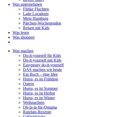
Was unternehmen
Flinke Fluchten
Latte Locations
Mein Hamburg
Pärchen-Wochenenden
Reisen mit Kids
Was lesen
Was shoppen
Was machen
Do-it-yourself für Kids
Do-it-yourself mit Kids
Easypeasy do-it-yourself
DAS machen wir heute
Ein Buch – eine Idee
Hurra, es ist Frühling
Ostern
Hurra, es ist Sommer
Hurra, es ist Herbst
Hurra, es ist Winter
Weihnachten
Oh-la-la-für-Omama
Ratzfatz-Rezepte
Gelüsteküche