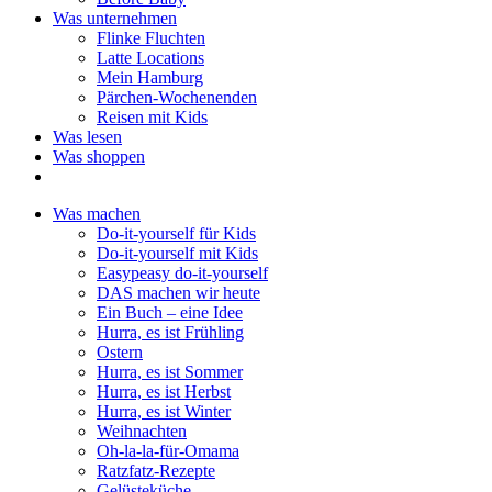
Was unternehmen
Flinke Fluchten
Latte Locations
Mein Hamburg
Pärchen-Wochenenden
Reisen mit Kids
Was lesen
Was shoppen
Was machen
Do-it-yourself für Kids
Do-it-yourself mit Kids
Easypeasy do-it-yourself
DAS machen wir heute
Ein Buch – eine Idee
Hurra, es ist Frühling
Ostern
Hurra, es ist Sommer
Hurra, es ist Herbst
Hurra, es ist Winter
Weihnachten
Oh-la-la-für-Omama
Ratzfatz-Rezepte
Gelüsteküche