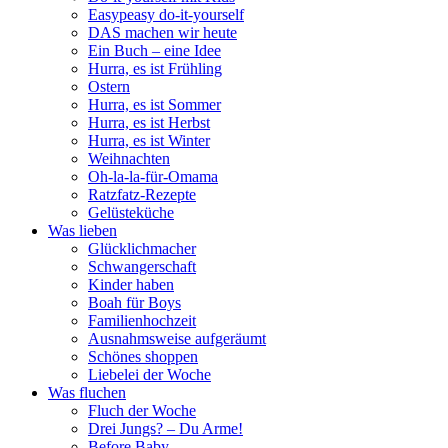
Easypeasy do-it-yourself
DAS machen wir heute
Ein Buch – eine Idee
Hurra, es ist Frühling
Ostern
Hurra, es ist Sommer
Hurra, es ist Herbst
Hurra, es ist Winter
Weihnachten
Oh-la-la-für-Omama
Ratzfatz-Rezepte
Gelüsteküche
Was lieben
Glücklichmacher
Schwangerschaft
Kinder haben
Boah für Boys
Familienhochzeit
Ausnahmsweise aufgeräumt
Schönes shoppen
Liebelei der Woche
Was fluchen
Fluch der Woche
Drei Jungs? – Du Arme!
Before Baby