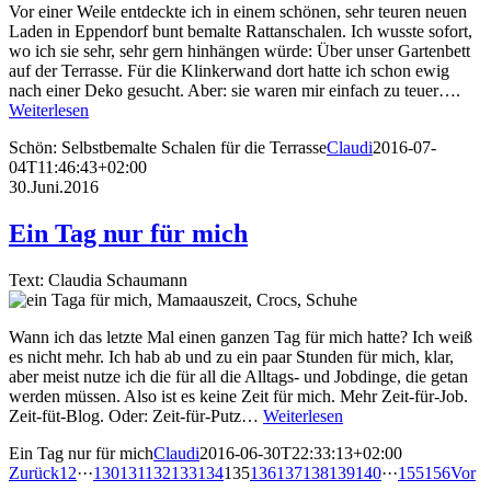
Vor einer Weile entdeckte ich in einem schönen, sehr teuren neuen
Laden in Eppendorf bunt bemalte Rattanschalen. Ich wusste sofort,
wo ich sie sehr, sehr gern hinhängen würde: Über unser Gartenbett
auf der Terrasse. Für die Klinkerwand dort hatte ich schon ewig
nach einer Deko gesucht. Aber: sie waren mir einfach zu teuer….
Weiterlesen
Schön: Selbstbemalte Schalen für die Terrasse
Claudi
2016-07-
04T11:46:43+02:00
30.Juni.2016
Ein Tag nur für mich
Text: Claudia Schaumann
Wann ich das letzte Mal einen ganzen Tag für mich hatte? Ich weiß
es nicht mehr. Ich hab ab und zu ein paar Stunden für mich, klar,
aber meist nutze ich die für all die Alltags- und Jobdinge, die getan
werden müssen. Also ist es keine Zeit für mich. Mehr Zeit-für-Job.
Zeit-füt-Blog. Oder: Zeit-für-Putz…
Weiterlesen
Ein Tag nur für mich
Claudi
2016-06-30T22:33:13+02:00
Zurück
1
2
···
130
131
132
133
134
135
136
137
138
139
140
···
155
156
Vor