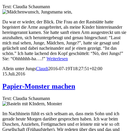
Text: Claudia Schaumann
Da war er wieder, der Blick. Die Frau an der Raststätte hatte
begeistert die Arme ausgebreitet, als meine Kinder hintereinander
hereingerannt kamen. Sie hatte sanft einen Arm ausgestreckt um sie
anzuhalten, sich heruntergebeugt und genau hingeschaut: “Lasst
mich mal sehen, Junge, Mädchen, Junge?”, hatte sie gesagt und
gelächelt und dabei nacheinander auf je einen gezeigt. “Ist das
schön.” Ich hatte lachend den Kopf geschüttelt: “Nö, drei Jungs!”
Sie: “Ohhhhhh-ha….!”
Weiterlesen
Allein unter Jungs
Claudi
2016-07-19T18:27:51+02:00
15.Juli.2016
Papier-Monster machen
Text: Claudia Schaumann
Im Nachhinein fühlt es sich seltsam an, dass mein Sohn und ich
gerade heute Morgen darüber gesprochen haben. Ich war beim
Duschen, Anziehen, Fertigmachen und er leistete mir wie so oft
Gesellschaft (Frühaufsteher). Wir redeten über dies und das und