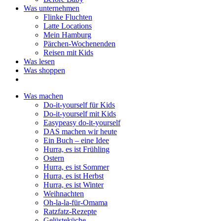
Was unternehmen
Flinke Fluchten
Latte Locations
Mein Hamburg
Pärchen-Wochenenden
Reisen mit Kids
Was lesen
Was shoppen
Was machen
Do-it-yourself für Kids
Do-it-yourself mit Kids
Easypeasy do-it-yourself
DAS machen wir heute
Ein Buch – eine Idee
Hurra, es ist Frühling
Ostern
Hurra, es ist Sommer
Hurra, es ist Herbst
Hurra, es ist Winter
Weihnachten
Oh-la-la-für-Omama
Ratzfatz-Rezepte
Gelüsteküche