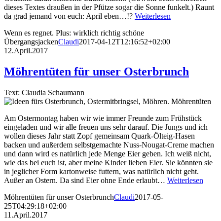
dieses Textes draußen in der Pfütze sogar die Sonne funkelt.) Raunt
da grad jemand von euch: April eben…!?
Weiterlesen
Wenn es regnet. Plus: wirklich richtig schöne
Übergangsjacken
Claudi
2017-04-12T12:16:52+02:00
12.April.2017
Möhrentüten für unser Osterbrunch
Text: Claudia Schaumann
Am Ostermontag haben wir wie immer Freunde zum Frühstück
eingeladen und wir alle freuen uns sehr darauf. Die Jungs und ich
wollen dieses Jahr statt Zopf gemeinsam Quark-Ölteig-Hasen
backen und außerdem selbstgemachte Nuss-Nougat-Creme machen
und dann wird es natürlich jede Menge Eier geben. Ich weiß nicht,
wie das bei euch ist, aber meine Kinder lieben Eier. Sie könnten sie
in jeglicher Form kartonweise futtern, was natürlich nicht geht.
Außer an Ostern. Da sind Eier ohne Ende erlaubt…
Weiterlesen
Möhrentüten für unser Osterbrunch
Claudi
2017-05-
25T04:29:18+02:00
11.April.2017