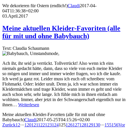
Wir dekorieren für Ostern (endlich!)
Claudi
2017-04-
04T11:36:38+02:00
03.April.2017
Meine aktuellen Kleider-Favoriten (alle
für mit und ohne Babybauch)
Text: Claudia Schaumann
Ach ihr, ihr seid ja verrückt. Tollverrückt! Also wenn ich eins
niemals gedacht hätte, dann, dass so viele von euch meine Kleider
so mögen und immer und immer wieder fragen, wo ich die kaufe.
Ich werd ja ganz rot. Leider muss ich euch oft schreiben: vom
Flohmarkt. Oder: leider uralt. Denn ja, ich war schon immer ein
Kleidermädchen und trage Kleider, wann immer es geht und viele
auch schon sehr, sehr lange. Ich fühle mich in ihnen einfach am
wohlsten. Immer, aber jetzt in der Schwangerschaft eigentlich nur in
ihnen…
Weiterlesen
Meine aktuellen Kleider-Favoriten (alle für mit und ohne
Babybauch)
Claudi
2017-05-25T04:15:26+02:00
Zurück
1
2
···
120
121
122
123
124
125
126
127
128
129
130
···
155
156
Vor