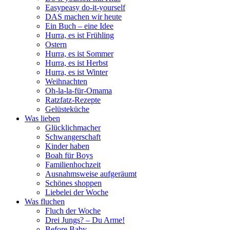
Easypeasy do-it-yourself
DAS machen wir heute
Ein Buch – eine Idee
Hurra, es ist Frühling
Ostern
Hurra, es ist Sommer
Hurra, es ist Herbst
Hurra, es ist Winter
Weihnachten
Oh-la-la-für-Omama
Ratzfatz-Rezepte
Gelüsteküche
Was lieben
Glücklichmacher
Schwangerschaft
Kinder haben
Boah für Boys
Familienhochzeit
Ausnahmsweise aufgeräumt
Schönes shoppen
Liebelei der Woche
Was fluchen
Fluch der Woche
Drei Jungs? – Du Arme!
Before Baby