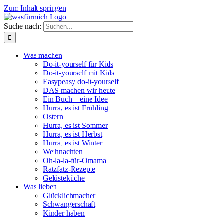
Zum Inhalt springen
Suche nach:
Was machen
Do-it-yourself für Kids
Do-it-yourself mit Kids
Easypeasy do-it-yourself
DAS machen wir heute
Ein Buch – eine Idee
Hurra, es ist Frühling
Ostern
Hurra, es ist Sommer
Hurra, es ist Herbst
Hurra, es ist Winter
Weihnachten
Oh-la-la-für-Omama
Ratzfatz-Rezepte
Gelüsteküche
Was lieben
Glücklichmacher
Schwangerschaft
Kinder haben