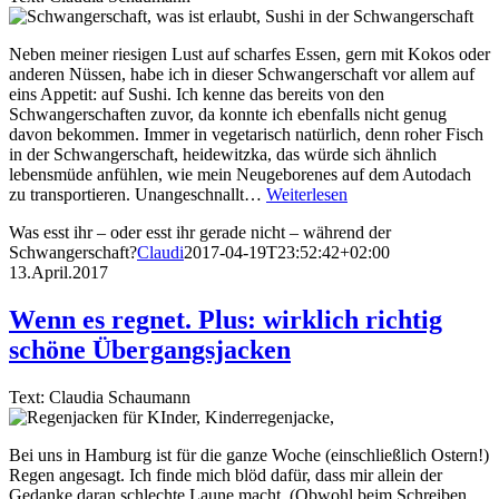
Neben meiner riesigen Lust auf scharfes Essen, gern mit Kokos oder
anderen Nüssen, habe ich in dieser Schwangerschaft vor allem auf
eins Appetit: auf Sushi. Ich kenne das bereits von den
Schwangerschaften zuvor, da konnte ich ebenfalls nicht genug
davon bekommen. Immer in vegetarisch natürlich, denn roher Fisch
in der Schwangerschaft, heidewitzka, das würde sich ähnlich
lebensmüde anfühlen, wie mein Neugeborenes auf dem Autodach
zu transportieren. Unangeschnallt…
Weiterlesen
Was esst ihr – oder esst ihr gerade nicht – während der
Schwangerschaft?
Claudi
2017-04-19T23:52:42+02:00
13.April.2017
Wenn es regnet. Plus: wirklich richtig
schöne Übergangsjacken
Text: Claudia Schaumann
Bei uns in Hamburg ist für die ganze Woche (einschließlich Ostern!)
Regen angesagt. Ich finde mich blöd dafür, dass mir allein der
Gedanke daran schlechte Laune macht. (Obwohl beim Schreiben