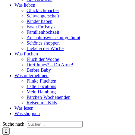
Was lieben
Glücklichmacher
Schwangerschaft
Kinder haben
Boah für Boys
Familienhochzeit
Ausnahmsweise aufgeräumt
Schönes shoppen
Liebelei der Woche
Was fluchen
Fluch der Woche
Drei Jungs? – Du Arme!
Before Baby
Was unternehmen
Flinke Fluchten
Latte Locations
Mein Hamburg
Pärchen-Wochenenden
Reisen mit Kids
Was lesen
Was shoppen
Suche nach: