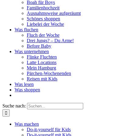
Boah für Boys
Familienhochzeit
Ausnahmsweise aufgeräumt
Schönes shoppen
Liebelei der Woche
Was fluchen
Fluch der Woche
Drei Jungs? – Du Arme!
Before Baby
Was unternehmen
Flinke Fluchten
Latte Locations
Mein Hamburg
Pärchen-Wochenenden
Reisen mit Kids
Was lesen
Was shoppen
Suche nach:
Was machen
Do-it-yourself für Kids
Do-it-yourself mit Kids