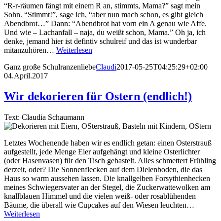
“R-r-räumen fängt mit einem R an, stimmts, Mama?” sagt mein
Sohn. “Stimmt!”, sage ich, “aber nun mach schon, es gibt gleich
Abendbrot…” Dann: “Abendbrot hat vorn ein A genau wie Affe.
Und wie – Lachanfall – naja, du weißt schon, Mama.” Oh ja, ich
denke, jemand hier ist defintiv schulreif und das ist wunderbar
mitanzuhören…
Weiterlesen
Ganz große Schulranzenliebe
Claudi
2017-05-25T04:25:29+02:00
04.April.2017
Wir dekorieren für Ostern (endlich!)
Text: Claudia Schaumann
Letztes Wochenende haben wir es endlich getan: einen Osterstrauß
aufgestellt, jede Menge Eier aufgehängt und kleine Osterlichter
(oder Hasenvasen) für den Tisch gebastelt. Alles schmettert Frühling
derzeit, oder? Die Sonnenflecken auf dem Dielenboden, die das
Haus so warm aussehen lassen. Die knallgelben Forsythienhecken
meines Schwiegersvater an der Stegel, die Zuckerwattewolken am
knallblauen Himmel und die vielen weiß- oder rosablühenden
Bäume, die überall wie Cupcakes auf den Wiesen leuchten…
Weiterlesen