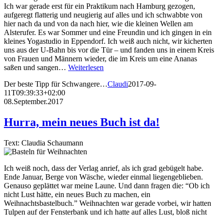
Ich war gerade erst für ein Praktikum nach Hamburg gezogen,
aufgeregt flatterig und neugierig auf alles und ich schwabbte von
hier nach da und von da nach hier, wie die kleinen Wellen am
Alsterufer. Es war Sommer und eine Freundin und ich gingen in ein
kleines Yogastudio in Eppendorf. Ich weiß auch nicht, wir kicherten
uns aus der U-Bahn bis vor die Tür – und fanden uns in einem Kreis
von Frauen und Männern wieder, die im Kreis um eine Ananas
saßen und sangen…
Weiterlesen
Der beste Tipp für Schwangere…
Claudi
2017-09-
11T09:39:33+02:00
08.September.2017
Hurra, mein neues Buch ist da!
Text: Claudia Schaumann
Ich weiß noch, dass der Verlag anrief, als ich grad gebügelt habe.
Ende Januar, Berge von Wäsche, wieder einmal liegengeblieben.
Genauso geplättet war meine Laune. Und dann fragen die: “Ob ich
nicht Lust hätte, ein neues Buch zu machen, ein
Weihnachtsbastelbuch.” Weihnachten war gerade vorbei, wir hatten
Tulpen auf der Fensterbank und ich hatte auf alles Lust, bloß nicht