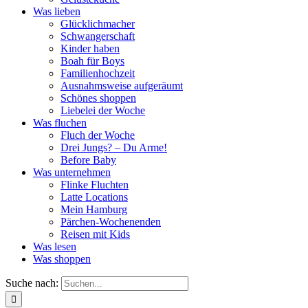
Was lieben
Glücklichmacher
Schwangerschaft
Kinder haben
Boah für Boys
Familienhochzeit
Ausnahmsweise aufgeräumt
Schönes shoppen
Liebelei der Woche
Was fluchen
Fluch der Woche
Drei Jungs? – Du Arme!
Before Baby
Was unternehmen
Flinke Fluchten
Latte Locations
Mein Hamburg
Pärchen-Wochenenden
Reisen mit Kids
Was lesen
Was shoppen
Suche nach: