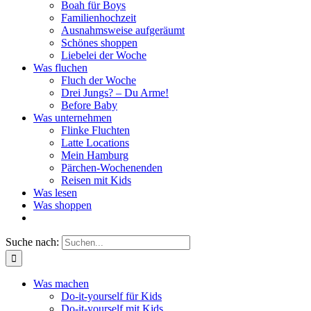
Boah für Boys
Familienhochzeit
Ausnahmsweise aufgeräumt
Schönes shoppen
Liebelei der Woche
Was fluchen
Fluch der Woche
Drei Jungs? – Du Arme!
Before Baby
Was unternehmen
Flinke Fluchten
Latte Locations
Mein Hamburg
Pärchen-Wochenenden
Reisen mit Kids
Was lesen
Was shoppen
Suche nach:
Was machen
Do-it-yourself für Kids
Do-it-yourself mit Kids