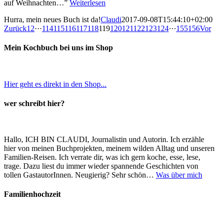
auf Weihnachten…”
Weiterlesen
Hurra, mein neues Buch ist da!
Claudi
2017-09-08T15:44:10+02:00
Zurück
1
2
···
114
115
116
117
118
119
120
121
122
123
124
···
155
156
Vor
Mein Kochbuch bei uns im Shop
Hier geht es direkt in den Shop...
wer schreibt hier?
Hallo, ICH BIN CLAUDI, Journalistin und Autorin. Ich erzähle
hier von meinen Buchprojekten, meinem wilden Alltag und unseren
Familien-Reisen. Ich verrate dir, was ich gern koche, esse, lese,
trage. Dazu liest du immer wieder spannende Geschichten von
tollen GastautorInnen. Neugierig? Sehr schön…
Was über mich
Familienhochzeit