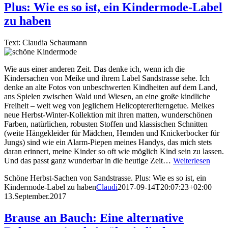
Plus: Wie es so ist, ein Kindermode-Label
zu haben
Text: Claudia Schaumann
Wie aus einer anderen Zeit. Das denke ich, wenn ich die
Kindersachen von Meike und ihrem Label Sandstrasse sehe. Ich
denke an alte Fotos von unbeschwerten Kindheiten auf dem Land,
ans Spielen zwischen Wald und Wiesen, an eine große kindliche
Freiheit – weit weg von jeglichem Helicoptererlterngetue. Meikes
neue Herbst-Winter-Kollektion mit ihren matten, wunderschönen
Farben, natürlichen, robusten Stoffen und klassischen Schnitten
(weite Hängekleider für Mädchen, Hemden und Knickerbocker für
Jungs) sind wie ein Alarm-Piepen meines Handys, das mich stets
daran erinnert, meine Kinder so oft wie möglich Kind sein zu lassen.
Und das passt ganz wunderbar in die heutige Zeit…
Weiterlesen
Schöne Herbst-Sachen von Sandstrasse. Plus: Wie es so ist, ein
Kindermode-Label zu haben
Claudi
2017-09-14T20:07:23+02:00
13.September.2017
Brause an Bauch: Eine alternative