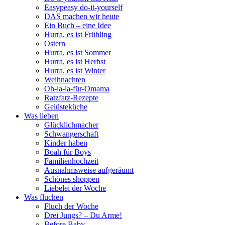
Easypeasy do-it-yourself
DAS machen wir heute
Ein Buch – eine Idee
Hurra, es ist Frühling
Ostern
Hurra, es ist Sommer
Hurra, es ist Herbst
Hurra, es ist Winter
Weihnachten
Oh-la-la-für-Omama
Ratzfatz-Rezepte
Gelüsteküche
Was lieben
Glücklichmacher
Schwangerschaft
Kinder haben
Boah für Boys
Familienhochzeit
Ausnahmsweise aufgeräumt
Schönes shoppen
Liebelei der Woche
Was fluchen
Fluch der Woche
Drei Jungs? – Du Arme!
Before Baby