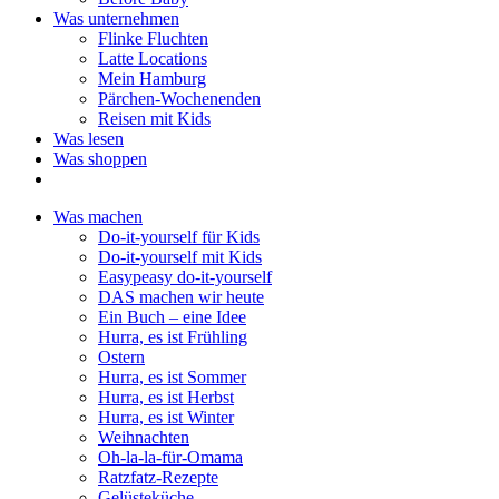
Was unternehmen
Flinke Fluchten
Latte Locations
Mein Hamburg
Pärchen-Wochenenden
Reisen mit Kids
Was lesen
Was shoppen
Was machen
Do-it-yourself für Kids
Do-it-yourself mit Kids
Easypeasy do-it-yourself
DAS machen wir heute
Ein Buch – eine Idee
Hurra, es ist Frühling
Ostern
Hurra, es ist Sommer
Hurra, es ist Herbst
Hurra, es ist Winter
Weihnachten
Oh-la-la-für-Omama
Ratzfatz-Rezepte
Gelüsteküche