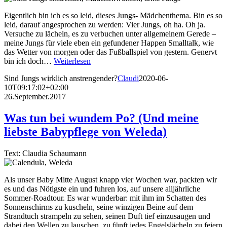
Eigentlich bin ich es so leid, dieses Jungs- Mädchenthema. Bin es so
leid, darauf angesprochen zu werden: Vier Jungs, oh ha. Oh ja.
Versuche zu lächeln, es zu verbuchen unter allgemeinem Gerede –
meine Jungs für viele eben ein gefundener Happen Smalltalk, wie
das Wetter von morgen oder das Fußballspiel von gestern. Genervt
bin ich doch…
Weiterlesen
Sind Jungs wirklich anstrengender?
Claudi
2020-06-
10T09:17:02+02:00
26.September.2017
Was tun bei wundem Po? (Und meine
liebste Babypflege von Weleda)
Text: Claudia Schaumann
Als unser Baby Mitte August knapp vier Wochen war, packten wir
es und das Nötigste ein und fuhren los, auf unsere alljährliche
Sommer-Roadtour. Es war wunderbar: mit ihm im Schatten des
Sonnenschirms zu kuscheln, seine winzigen Beine auf dem
Strandtuch strampeln zu sehen, seinen Duft tief einzusaugen und
dabei den Wellen zu lauschen, zu fünft jedes Engelslächeln zu feiern