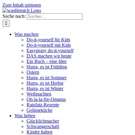
Zum Inhalt springen
Suche nach:
Was machen
Do-it-yourself für Kids
Do-it-yourself mit Kids
Easypeasy do-it-yourself
DAS machen wir heute
Ein Buch – eine Idee
Hurra, es ist Frühling
Ostern
Hurra, es ist Sommer
Hurra, es ist Herbst
Hurra, es ist Winter
Weihnachten
Oh-la-la-für-Omama
Ratzfatz-Rezepte
Gelüsteküche
Was lieben
Glücklichmacher
Schwangerschaft
Kinder haben