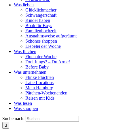
Was lieben
Glücklichmacher
Schwangerschaft
Kinder haben
Boah für Boys
Familienhochzeit
Ausnahmsweise aufgeräumt
Schönes shoppen
Liebelei der Woche
Was fluchen
Fluch der Woche
Drei Jungs? – Du Arme!
Before Baby
Was unternehmen
Flinke Fluchten
Latte Locations
Mein Hamburg
Pärchen-Wochenenden
Reisen mit Kids
Was lesen
Was shoppen
Suche nach: