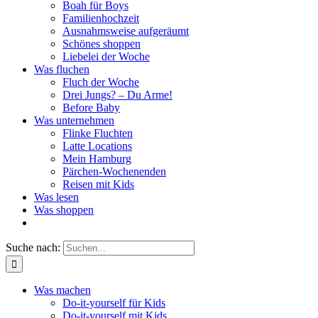
Boah für Boys
Familienhochzeit
Ausnahmsweise aufgeräumt
Schönes shoppen
Liebelei der Woche
Was fluchen
Fluch der Woche
Drei Jungs? – Du Arme!
Before Baby
Was unternehmen
Flinke Fluchten
Latte Locations
Mein Hamburg
Pärchen-Wochenenden
Reisen mit Kids
Was lesen
Was shoppen
Suche nach:
Was machen
Do-it-yourself für Kids
Do-it-yourself mit Kids