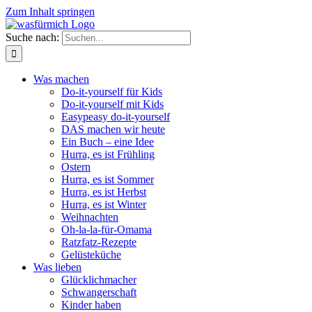
Zum Inhalt springen
Suche nach:
Was machen
Do-it-yourself für Kids
Do-it-yourself mit Kids
Easypeasy do-it-yourself
DAS machen wir heute
Ein Buch – eine Idee
Hurra, es ist Frühling
Ostern
Hurra, es ist Sommer
Hurra, es ist Herbst
Hurra, es ist Winter
Weihnachten
Oh-la-la-für-Omama
Ratzfatz-Rezepte
Gelüsteküche
Was lieben
Glücklichmacher
Schwangerschaft
Kinder haben