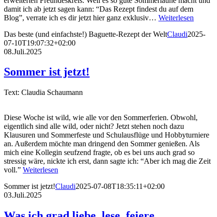
erweiterten Freundeskreis. Weil es so gute Sommerlaune macht und
damit ich ab jetzt sagen kann: “Das Rezept findest du auf dem
Blog”, verrate ich es dir jetzt hier ganz exklusiv…
Weiterlesen
Das beste (und einfachste!) Baguette-Rezept der Welt
Claudi
2025-
07-10T19:07:32+02:00
08.Juli.2025
Sommer ist jetzt!
Text: Claudia Schaumann
Diese Woche ist wild, wie alle vor den Sommerferien. Obwohl,
eigentlich sind alle wild, oder nicht? Jetzt stehen noch dazu
Klausuren und Sommerfeste und Schulausflüge und Hobbyturniere
an. Außerdem möchte man dringend den Sommer genießen. Als
mich eine Kollegin seufzend fragte, ob es bei uns auch grad so
stressig wäre, nickte ich erst, dann sagte ich: “Aber ich mag die Zeit
voll.”
Weiterlesen
Sommer ist jetzt!
Claudi
2025-07-08T18:35:11+02:00
03.Juli.2025
Was ich grad liebe, lese, feiere