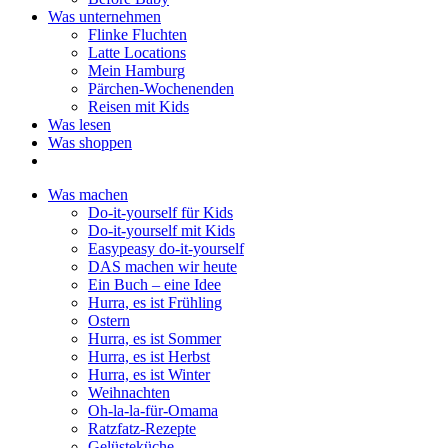
Was unternehmen
Flinke Fluchten
Latte Locations
Mein Hamburg
Pärchen-Wochenenden
Reisen mit Kids
Was lesen
Was shoppen
Was machen
Do-it-yourself für Kids
Do-it-yourself mit Kids
Easypeasy do-it-yourself
DAS machen wir heute
Ein Buch – eine Idee
Hurra, es ist Frühling
Ostern
Hurra, es ist Sommer
Hurra, es ist Herbst
Hurra, es ist Winter
Weihnachten
Oh-la-la-für-Omama
Ratzfatz-Rezepte
Gelüsteküche