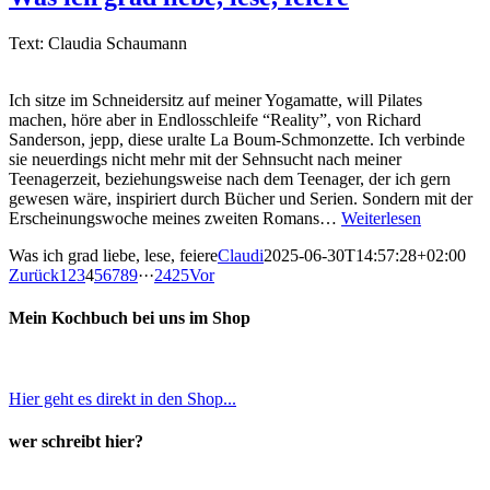
Text: Claudia Schaumann
Ich sitze im Schneidersitz auf meiner Yogamatte, will Pilates
machen, höre aber in Endlosschleife “Reality”, von Richard
Sanderson, jepp, diese uralte La Boum-Schmonzette. Ich verbinde
sie neuerdings nicht mehr mit der Sehnsucht nach meiner
Teenagerzeit, beziehungsweise nach dem Teenager, der ich gern
gewesen wäre, inspiriert durch Bücher und Serien. Sondern mit der
Erscheinungswoche meines zweiten Romans…
Weiterlesen
Was ich grad liebe, lese, feiere
Claudi
2025-06-30T14:57:28+02:00
Zurück
1
2
3
4
5
6
7
8
9
···
24
25
Vor
Mein Kochbuch bei uns im Shop
Hier geht es direkt in den Shop...
wer schreibt hier?