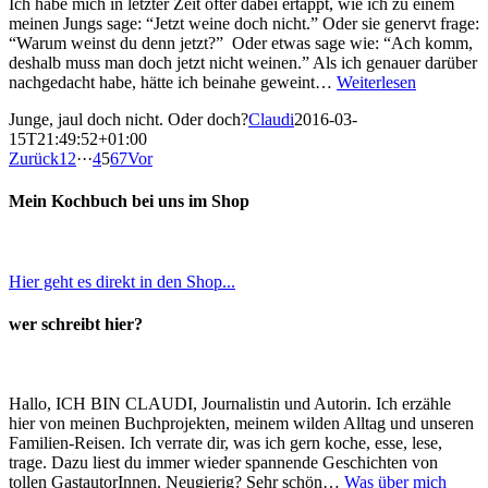
Ich habe mich in letzter Zeit öfter dabei ertappt, wie ich zu einem
meinen Jungs sage: “Jetzt weine doch nicht.” Oder sie genervt frage:
“Warum weinst du denn jetzt?” Oder etwas sage wie: “Ach komm,
deshalb muss man doch jetzt nicht weinen.” Als ich genauer darüber
nachgedacht habe, hätte ich beinahe geweint…
Weiterlesen
Junge, jaul doch nicht. Oder doch?
Claudi
2016-03-
15T21:49:52+01:00
Zurück
1
2
···
4
5
6
7
Vor
Mein Kochbuch bei uns im Shop
Hier geht es direkt in den Shop...
wer schreibt hier?
Hallo, ICH BIN CLAUDI, Journalistin und Autorin. Ich erzähle
hier von meinen Buchprojekten, meinem wilden Alltag und unseren
Familien-Reisen. Ich verrate dir, was ich gern koche, esse, lese,
trage. Dazu liest du immer wieder spannende Geschichten von
tollen GastautorInnen. Neugierig? Sehr schön…
Was über mich