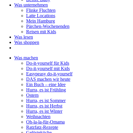
Was unternehmen
Flinke Fluchten
Latte Locations
Mein Hamburg
Pärchen-Wochenenden
Reisen mit Kids
Was lesen
Was shoppen
Was machen
Do-it-yourself für Kids
Do-it-yourself mit Kids
Easypeasy do-it-yourself
DAS machen wir heute
Ein Buch – eine Idee
Hurra, es ist Frühling
Ostern
Hurra, es ist Sommer
Hurra, es ist Herbst
Hurra, es ist Winter
Weihnachten
Oh-la-la-für-Omama
Ratzfatz-Rezepte
Gelüsteküche