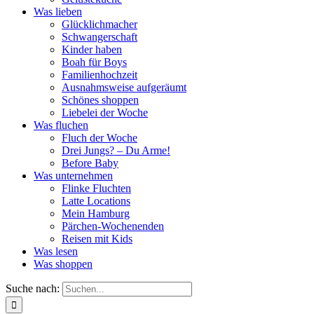
Was lieben
Glücklichmacher
Schwangerschaft
Kinder haben
Boah für Boys
Familienhochzeit
Ausnahmsweise aufgeräumt
Schönes shoppen
Liebelei der Woche
Was fluchen
Fluch der Woche
Drei Jungs? – Du Arme!
Before Baby
Was unternehmen
Flinke Fluchten
Latte Locations
Mein Hamburg
Pärchen-Wochenenden
Reisen mit Kids
Was lesen
Was shoppen
Suche nach: