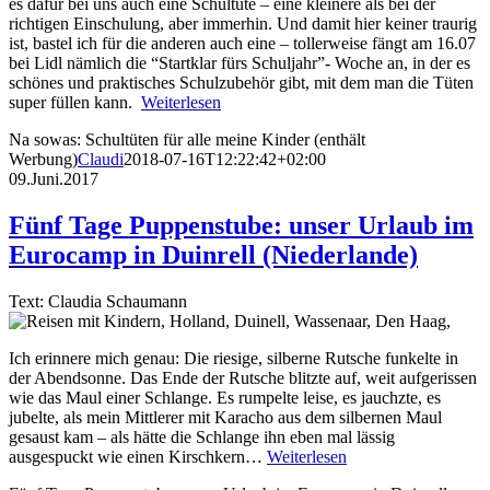
es dafür bei uns auch eine Schultüte – eine kleinere als bei der
richtigen Einschulung, aber immerhin. Und damit hier keiner traurig
ist, bastel ich für die anderen auch eine – tollerweise fängt am 16.07
bei Lidl nämlich die “Startklar fürs Schuljahr”- Woche an, in der es
schönes und praktisches Schulzubehör gibt, mit dem man die Tüten
super füllen kann.
Weiterlesen
Na sowas: Schultüten für alle meine Kinder (enthält
Werbung)
Claudi
2018-07-16T12:22:42+02:00
09.Juni.2017
Fünf Tage Puppenstube: unser Urlaub im
Eurocamp in Duinrell (Niederlande)
Text: Claudia Schaumann
Ich erinnere mich genau: Die riesige, silberne Rutsche funkelte in
der Abendsonne. Das Ende der Rutsche blitzte auf, weit aufgerissen
wie das Maul einer Schlange. Es rumpelte leise, es jauchzte, es
jubelte, als mein Mittlerer mit Karacho aus dem silbernen Maul
gesaust kam – als hätte die Schlange ihn eben mal lässig
ausgespuckt wie einen Kirschkern…
Weiterlesen