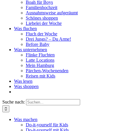
Boah für Boys
Familienhochzeit
Ausnahmsweise aufgeräumt
Schönes shoppen
Liebelei der Woche
Was fluchen
Fluch der Woche
Drei Jungs? – Du Arme!
Before Baby
Was unternehmen
Flinke Fluchten
Latte Locations
Mein Hamburg
Pärchen-Wochenenden
Reisen mit Kids
Was lesen
Was shoppen
Suche nach:
Was machen
Do-it-yourself für Kids
Do-it-yourself mit Kids