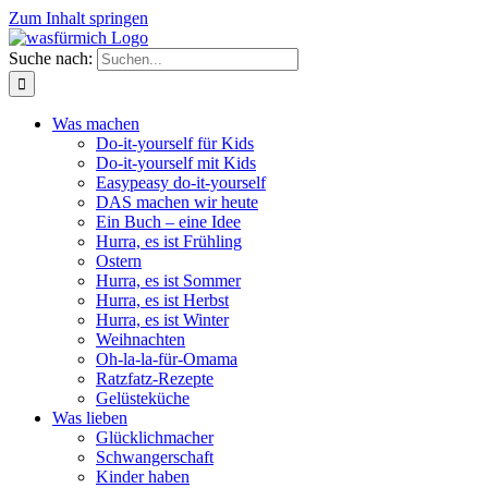
Zum Inhalt springen
Suche nach:
Was machen
Do-it-yourself für Kids
Do-it-yourself mit Kids
Easypeasy do-it-yourself
DAS machen wir heute
Ein Buch – eine Idee
Hurra, es ist Frühling
Ostern
Hurra, es ist Sommer
Hurra, es ist Herbst
Hurra, es ist Winter
Weihnachten
Oh-la-la-für-Omama
Ratzfatz-Rezepte
Gelüsteküche
Was lieben
Glücklichmacher
Schwangerschaft
Kinder haben