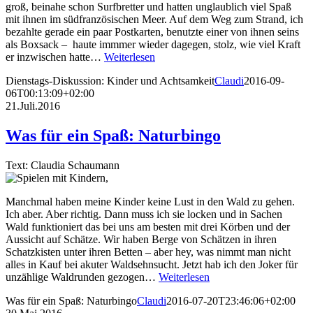
groß, beinahe schon Surfbretter und hatten unglaublich viel Spaß
mit ihnen im südfranzösischen Meer. Auf dem Weg zum Strand, ich
bezahlte gerade ein paar Postkarten, benutzte einer von ihnen seins
als Boxsack – haute immmer wieder dagegen, stolz, wie viel Kraft
er inzwischen hatte…
Weiterlesen
Dienstags-Diskussion: Kinder und Achtsamkeit
Claudi
2016-09-
06T00:13:09+02:00
21.Juli.2016
Was für ein Spaß: Naturbingo
Text: Claudia Schaumann
Manchmal haben meine Kinder keine Lust in den Wald zu gehen.
Ich aber. Aber richtig. Dann muss ich sie locken und in Sachen
Wald funktioniert das bei uns am besten mit drei Körben und der
Aussicht auf Schätze. Wir haben Berge von Schätzen in ihren
Schatzkisten unter ihren Betten – aber hey, was nimmt man nicht
alles in Kauf bei akuter Waldsehnsucht. Jetzt hab ich den Joker für
unzählige Waldrunden gezogen…
Weiterlesen
Was für ein Spaß: Naturbingo
Claudi
2016-07-20T23:46:06+02:00