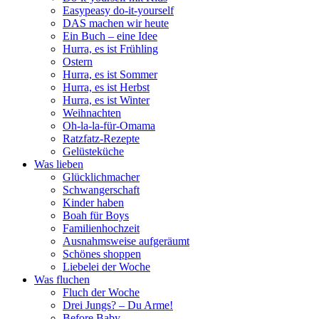
Easypeasy do-it-yourself
DAS machen wir heute
Ein Buch – eine Idee
Hurra, es ist Frühling
Ostern
Hurra, es ist Sommer
Hurra, es ist Herbst
Hurra, es ist Winter
Weihnachten
Oh-la-la-für-Omama
Ratzfatz-Rezepte
Gelüsteküche
Was lieben
Glücklichmacher
Schwangerschaft
Kinder haben
Boah für Boys
Familienhochzeit
Ausnahmsweise aufgeräumt
Schönes shoppen
Liebelei der Woche
Was fluchen
Fluch der Woche
Drei Jungs? – Du Arme!
Before Baby