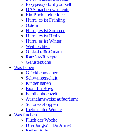
Easypeasy do-it-yourself
DAS machen wir heute
Ein Buch – eine Idee
Hurra, es ist Frühling
Ostern
Hurra, es ist Sommer
Hurra, es ist Herbst
Hurra, es ist Winter
Weihnachten
Oh-la-la-für-Omama
Ratzfatz-Rezepte
Gelüsteküche
Was lieben
Glücklichmacher
Schwangerschaft
Kinder haben
Boah für Boys
Familienhochzeit
Ausnahmsweise aufgeräumt
Schönes shoppen
Liebelei der Woche
Was fluchen
Fluch der Woche
Drei Jungs? – Du Arme!
Before Baby