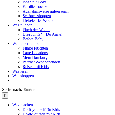
Boah für Boys
Familienhochzeit
Ausnahmsweise aufgeräumt
Schönes shoppen
Liebelei der Woche
Was fluchen
Fluch der Woche
Drei Jungs? – Du Arme!
Before Baby
Was unternehmen
Flinke Fluchten
Latte Locations
Mein Hamburg
Pärchen-Wochenenden
Reisen mit Kids
Was lesen
Was shoppen
Suche nach:
Was machen
Do-it-yourself für Kids
Do-it-yourself mit Kids