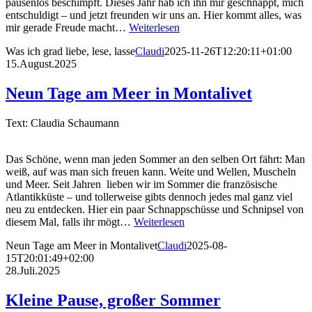
pausenlos beschimpft. Dieses Jahr hab ich ihn mir geschnappt, mich
entschuldigt – und jetzt freunden wir uns an. Hier kommt alles, was
mir gerade Freude macht…
Weiterlesen
Was ich grad liebe, lese, lasse
Claudi
2025-11-26T12:20:11+01:00
15.August.2025
Neun Tage am Meer in Montalivet
Text: Claudia Schaumann
Das Schöne, wenn man jeden Sommer an den selben Ort fährt: Man
weiß, auf was man sich freuen kann. Weite und Wellen, Muscheln
und Meer. Seit Jahren lieben wir im Sommer die französische
Atlantikküste – und tollerweise gibts dennoch jedes mal ganz viel
neu zu entdecken. Hier ein paar Schnappschüsse und Schnipsel von
diesem Mal, falls ihr mögt…
Weiterlesen
Neun Tage am Meer in Montalivet
Claudi
2025-08-
15T20:01:49+02:00
28.Juli.2025
Kleine Pause, großer Sommer