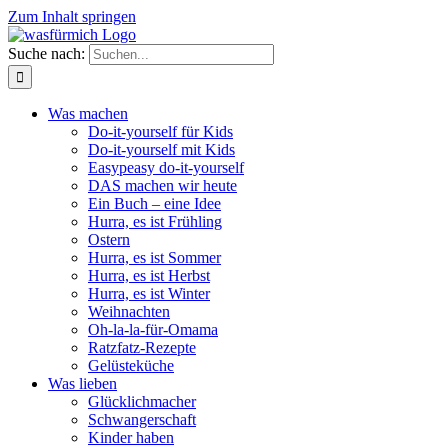
Zum Inhalt springen
Suche nach:
Was machen
Do-it-yourself für Kids
Do-it-yourself mit Kids
Easypeasy do-it-yourself
DAS machen wir heute
Ein Buch – eine Idee
Hurra, es ist Frühling
Ostern
Hurra, es ist Sommer
Hurra, es ist Herbst
Hurra, es ist Winter
Weihnachten
Oh-la-la-für-Omama
Ratzfatz-Rezepte
Gelüsteküche
Was lieben
Glücklichmacher
Schwangerschaft
Kinder haben