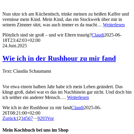
Nun sitze ich am Küchentisch, trinke meinen zu heißen Kaffee und
vermisse mein Kind. Mein Kind, das ein Stockwerk über mir in
seinem Zimmer sitzt, was auch immer es da macht…
Weiterlesen
Plötzlich sind sie groß – und wir Eltern traurig?
Claudi
2025-06-
18T23:42:03+02:00
24.Juni.2025
Wie ich in der Rushhour zu mir fand
Text: Claudia Schaumann
Vor etwa einem halben Jahr habe ich mein Leben geändert. Das
klingt groß, dabei war es das im Nachhinein gar nicht. Und doch bin
ich seither ein anderer Mensch….
Weiterlesen
Wie ich in der Rushhour zu mir fand
Claudi
2025-06-
26T08:21:00+02:00
Zurück
1
2
3
4
5
6
7
···
92
93
Vor
Mein Kochbuch bei uns im Shop