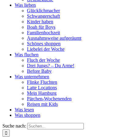
Was lieben
Glücklichmacher
Schwangerschaft
Kinder haben
Boah für Boys
Familienhochzeit
Ausnahmsweise aufgeräumt
Schönes shoppen
Liebelei der Woche
Was fluchen
Fluch der Woche
Drei Jungs? – Du Arme!
Before Baby
Was unternehmen
Flinke Fluchten
Latte Locations
Mein Hamburg
Pärchen-Wochenenden
Reisen mit Kids
Was lesen
Was shoppen
Suche nach: