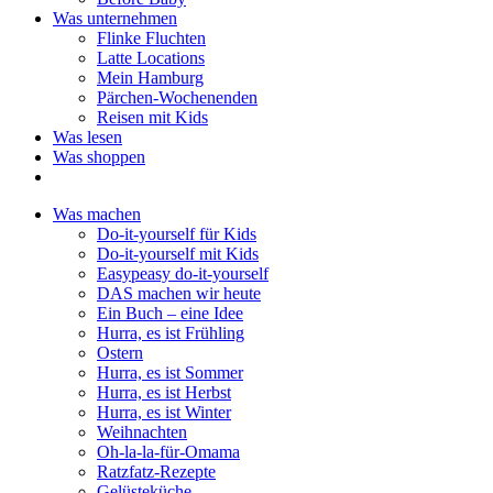
Was unternehmen
Flinke Fluchten
Latte Locations
Mein Hamburg
Pärchen-Wochenenden
Reisen mit Kids
Was lesen
Was shoppen
Was machen
Do-it-yourself für Kids
Do-it-yourself mit Kids
Easypeasy do-it-yourself
DAS machen wir heute
Ein Buch – eine Idee
Hurra, es ist Frühling
Ostern
Hurra, es ist Sommer
Hurra, es ist Herbst
Hurra, es ist Winter
Weihnachten
Oh-la-la-für-Omama
Ratzfatz-Rezepte
Gelüsteküche