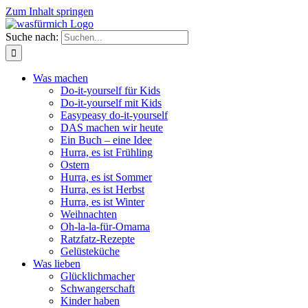
Zum Inhalt springen
Suche nach:
Was machen
Do-it-yourself für Kids
Do-it-yourself mit Kids
Easypeasy do-it-yourself
DAS machen wir heute
Ein Buch – eine Idee
Hurra, es ist Frühling
Ostern
Hurra, es ist Sommer
Hurra, es ist Herbst
Hurra, es ist Winter
Weihnachten
Oh-la-la-für-Omama
Ratzfatz-Rezepte
Gelüsteküche
Was lieben
Glücklichmacher
Schwangerschaft
Kinder haben