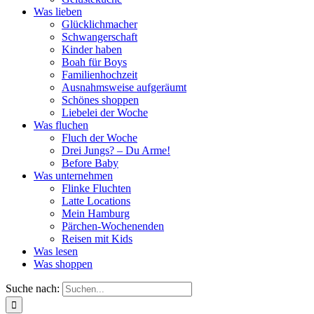
Was lieben
Glücklichmacher
Schwangerschaft
Kinder haben
Boah für Boys
Familienhochzeit
Ausnahmsweise aufgeräumt
Schönes shoppen
Liebelei der Woche
Was fluchen
Fluch der Woche
Drei Jungs? – Du Arme!
Before Baby
Was unternehmen
Flinke Fluchten
Latte Locations
Mein Hamburg
Pärchen-Wochenenden
Reisen mit Kids
Was lesen
Was shoppen
Suche nach: