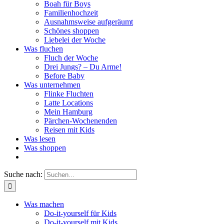
Boah für Boys
Familienhochzeit
Ausnahmsweise aufgeräumt
Schönes shoppen
Liebelei der Woche
Was fluchen
Fluch der Woche
Drei Jungs? – Du Arme!
Before Baby
Was unternehmen
Flinke Fluchten
Latte Locations
Mein Hamburg
Pärchen-Wochenenden
Reisen mit Kids
Was lesen
Was shoppen
Suche nach:
Was machen
Do-it-yourself für Kids
Do-it-yourself mit Kids