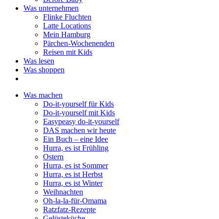
Was unternehmen
Flinke Fluchten
Latte Locations
Mein Hamburg
Pärchen-Wochenenden
Reisen mit Kids
Was lesen
Was shoppen
Was machen
Do-it-yourself für Kids
Do-it-yourself mit Kids
Easypeasy do-it-yourself
DAS machen wir heute
Ein Buch – eine Idee
Hurra, es ist Frühling
Ostern
Hurra, es ist Sommer
Hurra, es ist Herbst
Hurra, es ist Winter
Weihnachten
Oh-la-la-für-Omama
Ratzfatz-Rezepte
Gelüsteküche