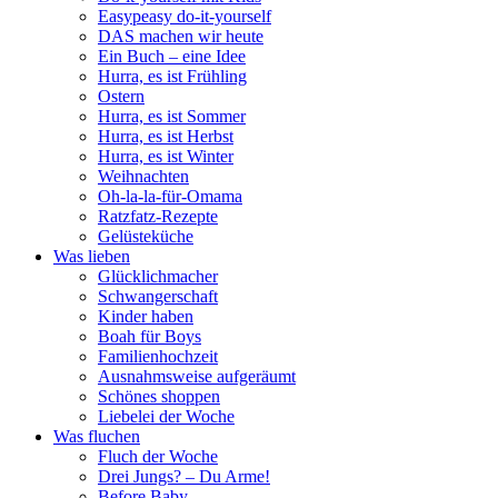
Easypeasy do-it-yourself
DAS machen wir heute
Ein Buch – eine Idee
Hurra, es ist Frühling
Ostern
Hurra, es ist Sommer
Hurra, es ist Herbst
Hurra, es ist Winter
Weihnachten
Oh-la-la-für-Omama
Ratzfatz-Rezepte
Gelüsteküche
Was lieben
Glücklichmacher
Schwangerschaft
Kinder haben
Boah für Boys
Familienhochzeit
Ausnahmsweise aufgeräumt
Schönes shoppen
Liebelei der Woche
Was fluchen
Fluch der Woche
Drei Jungs? – Du Arme!
Before Baby