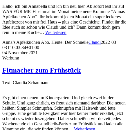
Hallo, ich bin Annabella und ich bin neu hier. Ab sofort lest ihr auf
WAS FÜR MICH einmal im Monat meine neue Kolumne “Annas
Apfelkuchen Abo”. Ihr bekommt jeden Monat ein super leckeres
Apfelrezept von mir frei Haus – plus eine Geschichte. Findet ihr die
Idee auch so schön wie Claudi und ich? Dann kommt doch gern
rein in meine Küche…
Weiterlesen
Anna’s Apfelkuchen Abo. Heute: Der Schnelle
Claudi
2022-03-
03T10:03:34+01:00
04.November.2021
Werbung
Fitmacher zum Frühstück
Text: Claudia Schaumann
Es gibt einen neuen im Kindergarten. Und gleich zwei in der
Schule. Und ganz ehrlich, es freut sich niemand darüber. Die neuen
heißen: Simpler Schnupfen, Schnupfen mit Halsweh und fette
Grippe. Eine gefühlte Ewigkeit war hier keiner mehr erkältet, jetzt
scheint es wieder loszugehen. Daher schmeißen wir derzeit jedes
Wochenende ein Gesundbleib-Party zum Frühstück und laden alle
Vitamine ein, die wir finden können…
Weiterlesen