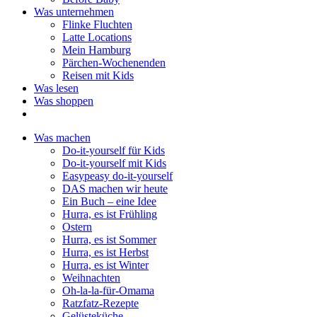
Was unternehmen
Flinke Fluchten
Latte Locations
Mein Hamburg
Pärchen-Wochenenden
Reisen mit Kids
Was lesen
Was shoppen
Was machen
Do-it-yourself für Kids
Do-it-yourself mit Kids
Easypeasy do-it-yourself
DAS machen wir heute
Ein Buch – eine Idee
Hurra, es ist Frühling
Ostern
Hurra, es ist Sommer
Hurra, es ist Herbst
Hurra, es ist Winter
Weihnachten
Oh-la-la-für-Omama
Ratzfatz-Rezepte
Gelüsteküche