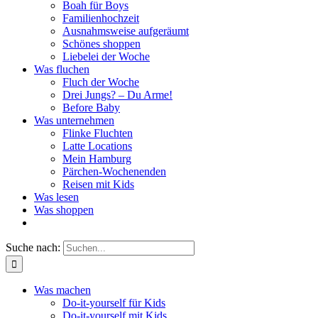
Boah für Boys
Familienhochzeit
Ausnahmsweise aufgeräumt
Schönes shoppen
Liebelei der Woche
Was fluchen
Fluch der Woche
Drei Jungs? – Du Arme!
Before Baby
Was unternehmen
Flinke Fluchten
Latte Locations
Mein Hamburg
Pärchen-Wochenenden
Reisen mit Kids
Was lesen
Was shoppen
Suche nach:
Was machen
Do-it-yourself für Kids
Do-it-yourself mit Kids