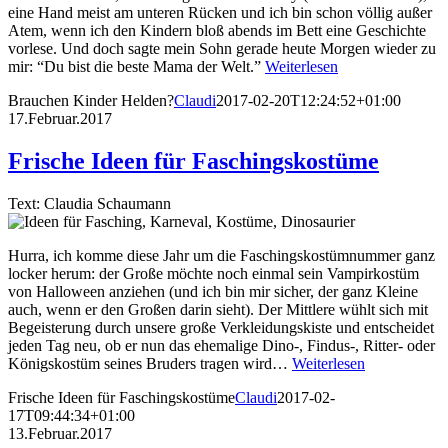
eine Hand meist am unteren Rücken und ich bin schon völlig außer
Atem, wenn ich den Kindern bloß abends im Bett eine Geschichte
vorlese. Und doch sagte mein Sohn gerade heute Morgen wieder zu
mir: “Du bist die beste Mama der Welt.”
Weiterlesen
Brauchen Kinder Helden?
Claudi
2017-02-20T12:24:52+01:00
17.Februar.2017
Frische Ideen für Faschingskostüme
Text: Claudia Schaumann
Hurra, ich komme diese Jahr um die Faschingskostümnummer ganz
locker herum: der Große möchte noch einmal sein Vampirkostüm
von Halloween anziehen (und ich bin mir sicher, der ganz Kleine
auch, wenn er den Großen darin sieht). Der Mittlere wühlt sich mit
Begeisterung durch unsere große Verkleidungskiste und entscheidet
jeden Tag neu, ob er nun das ehemalige Dino-, Findus-, Ritter- oder
Königskostüm seines Bruders tragen wird…
Weiterlesen
Frische Ideen für Faschingskostüme
Claudi
2017-02-
17T09:44:34+01:00
13.Februar.2017