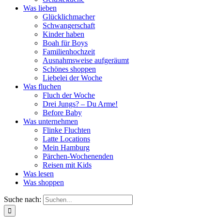
Was lieben
Glücklichmacher
Schwangerschaft
Kinder haben
Boah für Boys
Familienhochzeit
Ausnahmsweise aufgeräumt
Schönes shoppen
Liebelei der Woche
Was fluchen
Fluch der Woche
Drei Jungs? – Du Arme!
Before Baby
Was unternehmen
Flinke Fluchten
Latte Locations
Mein Hamburg
Pärchen-Wochenenden
Reisen mit Kids
Was lesen
Was shoppen
Suche nach: