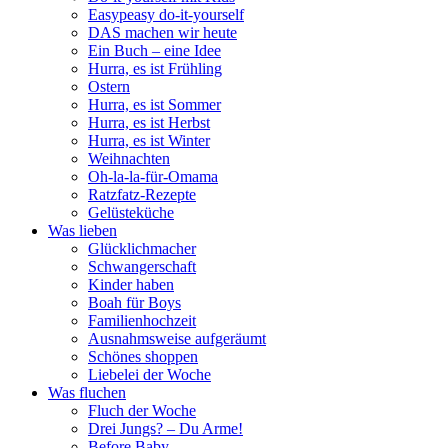
Easypeasy do-it-yourself
DAS machen wir heute
Ein Buch – eine Idee
Hurra, es ist Frühling
Ostern
Hurra, es ist Sommer
Hurra, es ist Herbst
Hurra, es ist Winter
Weihnachten
Oh-la-la-für-Omama
Ratzfatz-Rezepte
Gelüsteküche
Was lieben
Glücklichmacher
Schwangerschaft
Kinder haben
Boah für Boys
Familienhochzeit
Ausnahmsweise aufgeräumt
Schönes shoppen
Liebelei der Woche
Was fluchen
Fluch der Woche
Drei Jungs? – Du Arme!
Before Baby