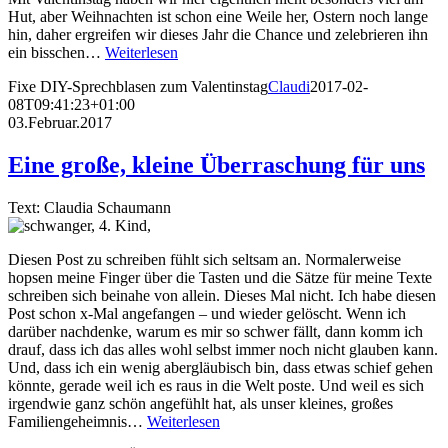
Hut, aber Weihnachten ist schon eine Weile her, Ostern noch lange
hin, daher ergreifen wir dieses Jahr die Chance und zelebrieren ihn
ein bisschen…
Weiterlesen
Fixe DIY-Sprechblasen zum Valentinstag
Claudi
2017-02-
08T09:41:23+01:00
03.Februar.2017
Eine große, kleine Überraschung für uns
Text: Claudia Schaumann
Diesen Post zu schreiben fühlt sich seltsam an. Normalerweise
hopsen meine Finger über die Tasten und die Sätze für meine Texte
schreiben sich beinahe von allein. Dieses Mal nicht. Ich habe diesen
Post schon x-Mal angefangen – und wieder gelöscht. Wenn ich
darüber nachdenke, warum es mir so schwer fällt, dann komm ich
drauf, dass ich das alles wohl selbst immer noch nicht glauben kann.
Und, dass ich ein wenig abergläubisch bin, dass etwas schief gehen
könnte, gerade weil ich es raus in die Welt poste. Und weil es sich
irgendwie ganz schön angefühlt hat, als unser kleines, großes
Familiengeheimnis…
Weiterlesen