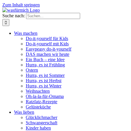
Zum Inhalt springen
Suche nach:
Was machen
Do-it-yourself für Kids
Do-it-yourself mit Kids
Easypeasy do-it-yourself
DAS machen wir heute
Ein Buch – eine Idee
Hurra, es ist Frühling
Ostern
Hurra, es ist Sommer
Hurra, es ist Herbst
Hurra, es ist Winter
Weihnachten
Oh-la-la-für-Omama
Ratzfatz-Rezepte
Gelüsteküche
Was lieben
Glücklichmacher
Schwangerschaft
Kinder haben