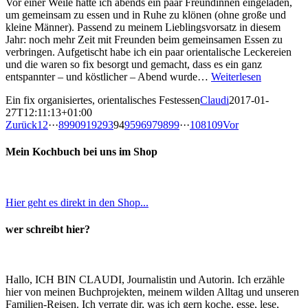
Vor einer Weile hatte ich abends ein paar Freundinnen eingeladen,
um gemeinsam zu essen und in Ruhe zu klönen (ohne große und
kleine Männer). Passend zu meinem Lieblingsvorsatz in diesem
Jahr: noch mehr Zeit mit Freunden beim gemeinsamen Essen zu
verbringen. Aufgetischt habe ich ein paar orientalische Leckereien
und die waren so fix besorgt und gemacht, dass es ein ganz
entspannter – und köstlicher – Abend wurde…
Weiterlesen
Ein fix organisiertes, orientalisches Festessen
Claudi
2017-01-
27T12:11:13+01:00
Zurück
1
2
···
89
90
91
92
93
94
95
96
97
98
99
···
108
109
Vor
Mein Kochbuch bei uns im Shop
Hier geht es direkt in den Shop...
wer schreibt hier?
Hallo, ICH BIN CLAUDI, Journalistin und Autorin. Ich erzähle
hier von meinen Buchprojekten, meinem wilden Alltag und unseren
Familien-Reisen. Ich verrate dir, was ich gern koche, esse, lese,