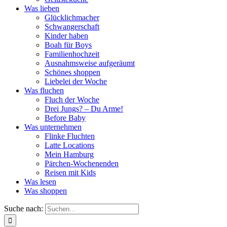
Was lieben
Glücklichmacher
Schwangerschaft
Kinder haben
Boah für Boys
Familienhochzeit
Ausnahmsweise aufgeräumt
Schönes shoppen
Liebelei der Woche
Was fluchen
Fluch der Woche
Drei Jungs? – Du Arme!
Before Baby
Was unternehmen
Flinke Fluchten
Latte Locations
Mein Hamburg
Pärchen-Wochenenden
Reisen mit Kids
Was lesen
Was shoppen
Suche nach: