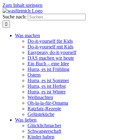
Zum Inhalt springen
Suche nach:
Was machen
Do-it-yourself für Kids
Do-it-yourself mit Kids
Easypeasy do-it-yourself
DAS machen wir heute
Ein Buch – eine Idee
Hurra, es ist Frühling
Ostern
Hurra, es ist Sommer
Hurra, es ist Herbst
Hurra, es ist Winter
Weihnachten
Oh-la-la-für-Omama
Ratzfatz-Rezepte
Gelüsteküche
Was lieben
Glücklichmacher
Schwangerschaft
Kinder haben