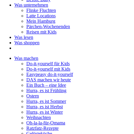
Was unternehmen
Flinke Fluchten
Latte Locations
Mein Hamburg
Pärchen-Wochenenden
Reisen mit Kids
Was lesen
Was shoppen
Was machen
Do-it-yourself für Kids
Do-it-yourself mit Kids
Easypeasy do-it-yourself
DAS machen wir heute
Ein Buch – eine Idee
Hurra, es ist Frühling
Ostern
Hurra, es ist Sommer
Hurra, es ist Herbst
Hurra, es ist Winter
Weihnachten
Oh-la-la-für-Omama
Ratzfatz-Rezepte
Gelüsteküche