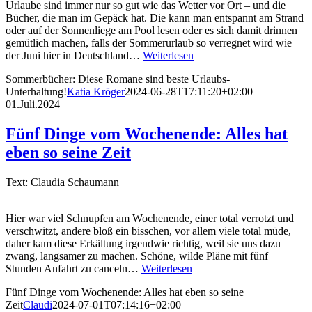
Urlaube sind immer nur so gut wie das Wetter vor Ort – und die
Bücher, die man im Gepäck hat. Die kann man entspannt am Strand
oder auf der Sonnenliege am Pool lesen oder es sich damit drinnen
gemütlich machen, falls der Sommerurlaub so verregnet wird wie
der Juni hier in Deutschland…
Weiterlesen
Sommerbücher: Diese Romane sind beste Urlaubs-
Unterhaltung!
Katia Kröger
2024-06-28T17:11:20+02:00
01.Juli.2024
Fünf Dinge vom Wochenende: Alles hat
eben so seine Zeit
Text: Claudia Schaumann
Hier war viel Schnupfen am Wochenende, einer total verrotzt und
verschwitzt, andere bloß ein bisschen, vor allem viele total müde,
daher kam diese Erkältung irgendwie richtig, weil sie uns dazu
zwang, langsamer zu machen. Schöne, wilde Pläne mit fünf
Stunden Anfahrt zu canceln…
Weiterlesen
Fünf Dinge vom Wochenende: Alles hat eben so seine
Zeit
Claudi
2024-07-01T07:14:16+02:00