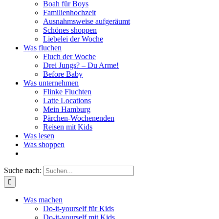
Boah für Boys
Familienhochzeit
Ausnahmsweise aufgeräumt
Schönes shoppen
Liebelei der Woche
Was fluchen
Fluch der Woche
Drei Jungs? – Du Arme!
Before Baby
Was unternehmen
Flinke Fluchten
Latte Locations
Mein Hamburg
Pärchen-Wochenenden
Reisen mit Kids
Was lesen
Was shoppen
Suche nach:
Was machen
Do-it-yourself für Kids
Do-it-yourself mit Kids