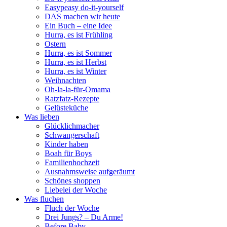
Easypeasy do-it-yourself
DAS machen wir heute
Ein Buch – eine Idee
Hurra, es ist Frühling
Ostern
Hurra, es ist Sommer
Hurra, es ist Herbst
Hurra, es ist Winter
Weihnachten
Oh-la-la-für-Omama
Ratzfatz-Rezepte
Gelüsteküche
Was lieben
Glücklichmacher
Schwangerschaft
Kinder haben
Boah für Boys
Familienhochzeit
Ausnahmsweise aufgeräumt
Schönes shoppen
Liebelei der Woche
Was fluchen
Fluch der Woche
Drei Jungs? – Du Arme!
Before Baby