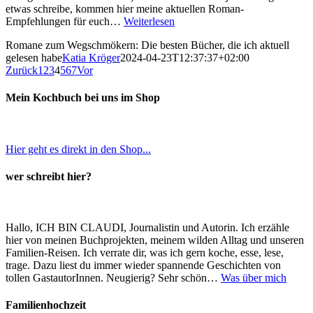
etwas schreibe, kommen hier meine aktuellen Roman-
Empfehlungen für euch…
Weiterlesen
Romane zum Wegschmökern: Die besten Bücher, die ich aktuell
gelesen habe
Katia Kröger
2024-04-23T12:37:37+02:00
Zurück
1
2
3
4
5
6
7
Vor
Mein Kochbuch bei uns im Shop
Hier geht es direkt in den Shop...
wer schreibt hier?
Hallo, ICH BIN CLAUDI, Journalistin und Autorin. Ich erzähle
hier von meinen Buchprojekten, meinem wilden Alltag und unseren
Familien-Reisen. Ich verrate dir, was ich gern koche, esse, lese,
trage. Dazu liest du immer wieder spannende Geschichten von
tollen GastautorInnen. Neugierig? Sehr schön…
Was über mich
Familienhochzeit