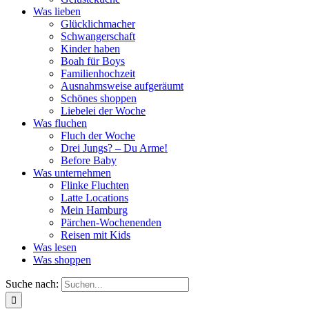
Was lieben
Glücklichmacher
Schwangerschaft
Kinder haben
Boah für Boys
Familienhochzeit
Ausnahmsweise aufgeräumt
Schönes shoppen
Liebelei der Woche
Was fluchen
Fluch der Woche
Drei Jungs? – Du Arme!
Before Baby
Was unternehmen
Flinke Fluchten
Latte Locations
Mein Hamburg
Pärchen-Wochenenden
Reisen mit Kids
Was lesen
Was shoppen
Suche nach: