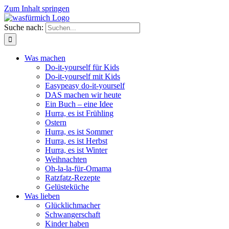
Zum Inhalt springen
Suche nach:
Was machen
Do-it-yourself für Kids
Do-it-yourself mit Kids
Easypeasy do-it-yourself
DAS machen wir heute
Ein Buch – eine Idee
Hurra, es ist Frühling
Ostern
Hurra, es ist Sommer
Hurra, es ist Herbst
Hurra, es ist Winter
Weihnachten
Oh-la-la-für-Omama
Ratzfatz-Rezepte
Gelüsteküche
Was lieben
Glücklichmacher
Schwangerschaft
Kinder haben