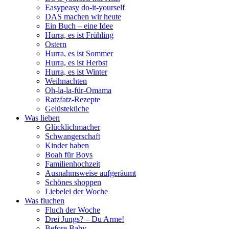
Easypeasy do-it-yourself
DAS machen wir heute
Ein Buch – eine Idee
Hurra, es ist Frühling
Ostern
Hurra, es ist Sommer
Hurra, es ist Herbst
Hurra, es ist Winter
Weihnachten
Oh-la-la-für-Omama
Ratzfatz-Rezepte
Gelüsteküche
Was lieben
Glücklichmacher
Schwangerschaft
Kinder haben
Boah für Boys
Familienhochzeit
Ausnahmsweise aufgeräumt
Schönes shoppen
Liebelei der Woche
Was fluchen
Fluch der Woche
Drei Jungs? – Du Arme!
Before Baby