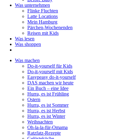
Was unternehmen
Flinke Fluchten
Latte Locations
Mein Hamburg
Pärchen-Wochenenden
Reisen mit Kids
Was lesen
Was shoppen
Was machen
Do-it-yourself für Kids
Do-it-yourself mit Kids
Easypeasy do-it-yourself
DAS machen wir heute
Ein Buch – eine Idee
Hurra, es ist Frühling
Ostern
Hurra, es ist Sommer
Hurra, es ist Herbst
Hurra, es ist Winter
Weihnachten
Oh-la-la-für-Omama
Ratzfatz-Rezepte
Gelüsteküche