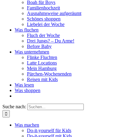
Boah für Boys
Familienhochzeit
Ausnahmsweise aufgeräumt
Schönes shoppen
Liebelei der Woche
Was fluchen
Fluch der Woche
Drei Jungs? – Du Arme!
Before Baby
Was unternehmen
Flinke Fluchten
Latte Locations
Mein Hamburg
Pärchen-Wochenenden
Reisen mit Kids
Was lesen
Was shoppen
Suche nach:
Was machen
Do-it-yourself für Kids
Do-it-yourself mit Kids