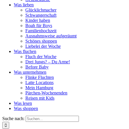
Was lieben
Glücklichmacher
Schwangerschaft
Kinder haben
Boah für Boys
Familienhochzeit
Ausnahmsweise aufgeräumt
Schönes shoppen
Liebelei der Woche
Was fluchen
Fluch der Woche
Drei Jungs? – Du Arme!
Before Baby
Was unternehmen
Flinke Fluchten
Latte Locations
Mein Hamburg
Pärchen-Wochenenden
Reisen mit Kids
Was lesen
Was shoppen
Suche nach: