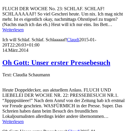
FLUCH DER WOCHE No. 23: SCHLAF. SCHLAF!
SCHLAAAAAF! So viel Geschrei heute. Um nix. Ich mag nicht
mehr. Ist es eigentlich okay, nachmittags Ohrstöpsel zu tragen?
(Nachts mach ich das eh.) Heut will ich nur eins. Ins Bett…
Weiterlesen
Ich will Schlaf. Schlaf. Schlaaaaaf!
Claudi
2015-01-
20T22:26:03+01:00
14.März.2014
Oh Gott: Unser erster Pressebesuch
Text: Claudia Schaumann
Heute Doppeldecker, aus aktuellem Anlass. FLUCH UND
LIEBELEI DER WOCHE NR. 22: PRESSEBESUCH NR.1.
“Jippppsiiiieee!” Nach dem Anruf von der Zeitung hab ich erstmal
vor Freude geschrien. WASFÜRMICH in der Presse. Super. Das
Schreien haben dann beim Besuch des freundlichen
Lokaljournalisten allerdings leider andere übernommen…
Weiterlesen