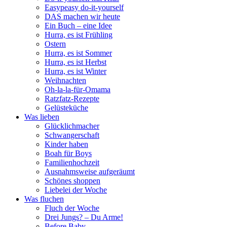
Easypeasy do-it-yourself
DAS machen wir heute
Ein Buch – eine Idee
Hurra, es ist Frühling
Ostern
Hurra, es ist Sommer
Hurra, es ist Herbst
Hurra, es ist Winter
Weihnachten
Oh-la-la-für-Omama
Ratzfatz-Rezepte
Gelüsteküche
Was lieben
Glücklichmacher
Schwangerschaft
Kinder haben
Boah für Boys
Familienhochzeit
Ausnahmsweise aufgeräumt
Schönes shoppen
Liebelei der Woche
Was fluchen
Fluch der Woche
Drei Jungs? – Du Arme!
Before Baby