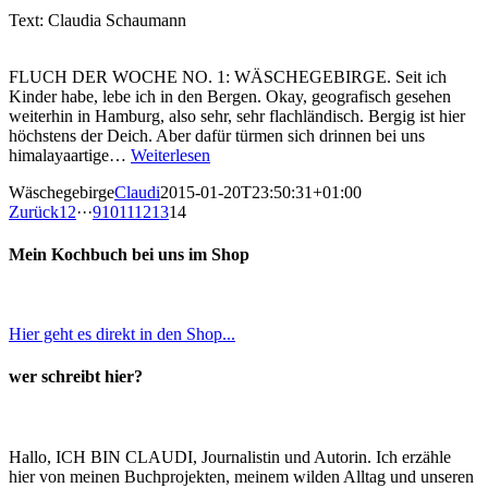
Text: Claudia Schaumann
FLUCH DER WOCHE NO. 1: WÄSCHEGEBIRGE. Seit ich
Kinder habe, lebe ich in den Bergen. Okay, geografisch gesehen
weiterhin in Hamburg, also sehr, sehr flachländisch. Bergig ist hier
höchstens der Deich. Aber dafür türmen sich drinnen bei uns
himalayaartige…
Weiterlesen
Wäschegebirge
Claudi
2015-01-20T23:50:31+01:00
Zurück
1
2
···
9
10
11
12
13
14
Mein Kochbuch bei uns im Shop
Hier geht es direkt in den Shop...
wer schreibt hier?
Hallo, ICH BIN CLAUDI, Journalistin und Autorin. Ich erzähle
hier von meinen Buchprojekten, meinem wilden Alltag und unseren