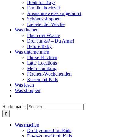
Boah für Boys
Familienhochzeit
Ausnahmsweise aufgeräumt
Schönes shoppen
Liebelei der Woche
Was fluchen
Fluch der Woche
Drei Jungs? – Du Arme!
Before Baby
Was unternehmen
Flinke Fluchten
Latte Locations
Mein Hamburg
Pärchen-Wochenenden
Reisen mit Kids
Was lesen
Was shoppen
Suche nach:
Was machen
Do-it-yourself für Kids
Do-it-yourself mit Kids