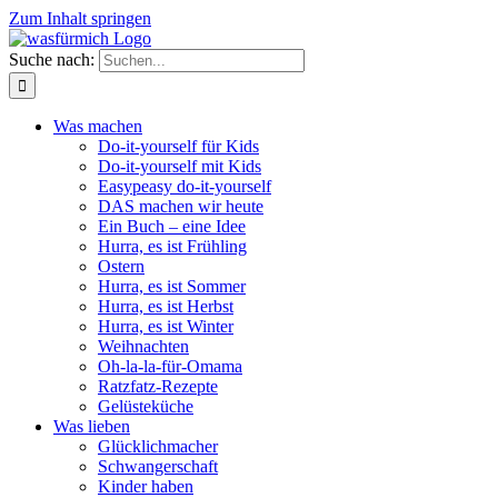
Zum Inhalt springen
Suche nach:
Was machen
Do-it-yourself für Kids
Do-it-yourself mit Kids
Easypeasy do-it-yourself
DAS machen wir heute
Ein Buch – eine Idee
Hurra, es ist Frühling
Ostern
Hurra, es ist Sommer
Hurra, es ist Herbst
Hurra, es ist Winter
Weihnachten
Oh-la-la-für-Omama
Ratzfatz-Rezepte
Gelüsteküche
Was lieben
Glücklichmacher
Schwangerschaft
Kinder haben