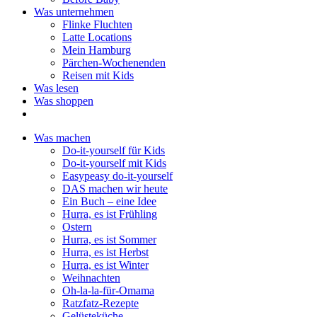
Was unternehmen
Flinke Fluchten
Latte Locations
Mein Hamburg
Pärchen-Wochenenden
Reisen mit Kids
Was lesen
Was shoppen
Was machen
Do-it-yourself für Kids
Do-it-yourself mit Kids
Easypeasy do-it-yourself
DAS machen wir heute
Ein Buch – eine Idee
Hurra, es ist Frühling
Ostern
Hurra, es ist Sommer
Hurra, es ist Herbst
Hurra, es ist Winter
Weihnachten
Oh-la-la-für-Omama
Ratzfatz-Rezepte
Gelüsteküche