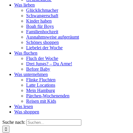
Was lieben
Glücklichmacher
Schwangerschaft
Kinder haben
Boah für Boys
Familienhochzeit
Ausnahmsweise aufgeräumt
Schönes shoppen
Liebelei der Woche
Was fluchen
Fluch der Woche
Drei Jungs? – Du Arme!
Before Baby
Was unternehmen
Flinke Fluchten
Latte Locations
Mein Hamburg
Pärchen-Wochenenden
Reisen mit Kids
Was lesen
Was shoppen
Suche nach: