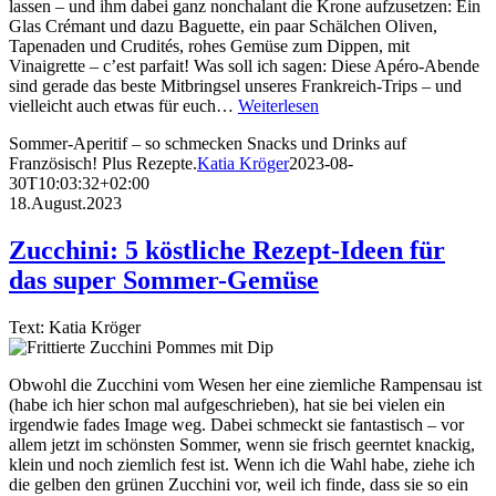
lassen – und ihm dabei ganz nonchalant die Krone aufzusetzen: Ein
Glas Crémant und dazu Baguette, ein paar Schälchen Oliven,
Tapenaden und Crudités, rohes Gemüse zum Dippen, mit
Vinaigrette – c’est parfait! Was soll ich sagen: Diese Apéro-Abende
sind gerade das beste Mitbringsel unseres Frankreich-Trips – und
vielleicht auch etwas für euch…
Weiterlesen
Sommer-Aperitif – so schmecken Snacks und Drinks auf
Französisch! Plus Rezepte.
Katia Kröger
2023-08-
30T10:03:32+02:00
18.August.2023
Zucchini: 5 köstliche Rezept-Ideen für
das super Sommer-Gemüse
Text: Katia Kröger
Obwohl die Zucchini vom Wesen her eine ziemliche Rampensau ist
(habe ich hier schon mal aufgeschrieben), hat sie bei vielen ein
irgendwie fades Image weg. Dabei schmeckt sie fantastisch – vor
allem jetzt im schönsten Sommer, wenn sie frisch geerntet knackig,
klein und noch ziemlich fest ist. Wenn ich die Wahl habe, ziehe ich
die gelben den grünen Zucchini vor, weil ich finde, dass sie so ein