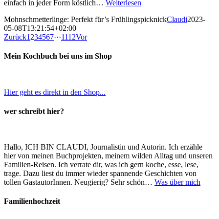
einfach in jeder Form köstlich…
Weiterlesen
Mohnschmetterlinge: Perfekt für’s Frühlingspicknick
Claudi
2023-
05-08T13:21:54+02:00
Zurück
1
2
3
4
5
6
7
···
11
12
Vor
Mein Kochbuch bei uns im Shop
Hier geht es direkt in den Shop...
wer schreibt hier?
Hallo, ICH BIN CLAUDI, Journalistin und Autorin. Ich erzähle
hier von meinen Buchprojekten, meinem wilden Alltag und unseren
Familien-Reisen. Ich verrate dir, was ich gern koche, esse, lese,
trage. Dazu liest du immer wieder spannende Geschichten von
tollen GastautorInnen. Neugierig? Sehr schön…
Was über mich
Familienhochzeit