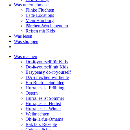
Was unternehmen
Flinke Fluchten
Latte Locations
Mein Hamburg
Pärchen-Wochenenden
Reisen mit Kids
Was lesen
Was shoppen
Was machen
Do-it-yourself für Kids
Do-it-yourself mit Kids
Easypeasy do-it-yourself
DAS machen wir heute
Ein Buch – eine Idee
Hurra, es ist Frühling
Ostern
Hurra, es ist Sommer
Hurra, es ist Herbst
Hurra, es ist Winter
Weihnachten
Oh-la-la-für-Omama
Ratzfatz-Rezepte
Gelüsteküche