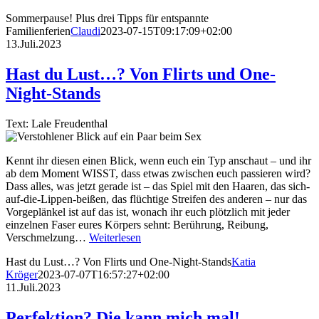
Sommerpause! Plus drei Tipps für entspannte
Familienferien
Claudi
2023-07-15T09:17:09+02:00
13.Juli.2023
Hast du Lust…? Von Flirts und One-
Night-Stands
Text: Lale Freudenthal
Kennt ihr diesen einen Blick, wenn euch ein Typ anschaut – und ihr
ab dem Moment WISST, dass etwas zwischen euch passieren wird?
Dass alles, was jetzt gerade ist – das Spiel mit den Haaren, das sich-
auf-die-Lippen-beißen, das flüchtige Streifen des anderen – nur das
Vorgeplänkel ist auf das ist, wonach ihr euch plötzlich mit jeder
einzelnen Faser eures Körpers sehnt: Berührung, Reibung,
Verschmelzung…
Weiterlesen
Hast du Lust…? Von Flirts und One-Night-Stands
Katia
Kröger
2023-07-07T16:57:27+02:00
11.Juli.2023
Perfektion? Die kann mich mal!