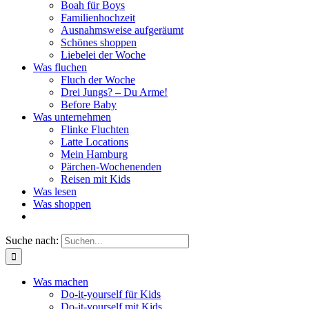
Boah für Boys
Familienhochzeit
Ausnahmsweise aufgeräumt
Schönes shoppen
Liebelei der Woche
Was fluchen
Fluch der Woche
Drei Jungs? – Du Arme!
Before Baby
Was unternehmen
Flinke Fluchten
Latte Locations
Mein Hamburg
Pärchen-Wochenenden
Reisen mit Kids
Was lesen
Was shoppen
Suche nach:
Was machen
Do-it-yourself für Kids
Do-it-yourself mit Kids