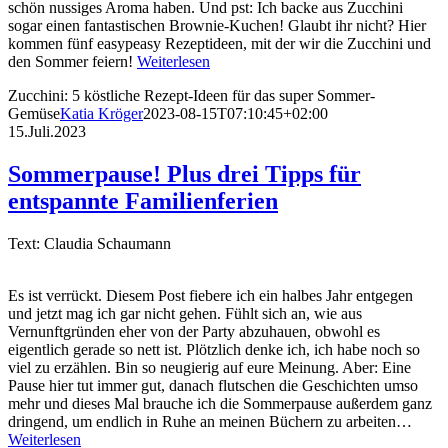
schön nussiges Aroma haben. Und pst: Ich backe aus Zucchini
sogar einen fantastischen Brownie-Kuchen! Glaubt ihr nicht? Hier
kommen fünf easypeasy Rezeptideen, mit der wir die Zucchini und
den Sommer feiern!
Weiterlesen
Zucchini: 5 köstliche Rezept-Ideen für das super Sommer-
Gemüse
Katia Kröger
2023-08-15T07:10:45+02:00
15.Juli.2023
Sommerpause! Plus drei Tipps für
entspannte Familienferien
Text: Claudia Schaumann
Es ist verrückt. Diesem Post fiebere ich ein halbes Jahr entgegen
und jetzt mag ich gar nicht gehen. Fühlt sich an, wie aus
Vernunftgründen eher von der Party abzuhauen, obwohl es
eigentlich gerade so nett ist. Plötzlich denke ich, ich habe noch so
viel zu erzählen. Bin so neugierig auf eure Meinung. Aber: Eine
Pause hier tut immer gut, danach flutschen die Geschichten umso
mehr und dieses Mal brauche ich die Sommerpause außerdem ganz
dringend, um endlich in Ruhe an meinen Büchern zu arbeiten…
Weiterlesen