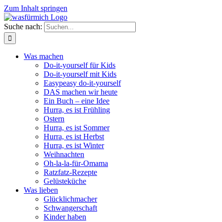
Zum Inhalt springen
Suche nach:
Was machen
Do-it-yourself für Kids
Do-it-yourself mit Kids
Easypeasy do-it-yourself
DAS machen wir heute
Ein Buch – eine Idee
Hurra, es ist Frühling
Ostern
Hurra, es ist Sommer
Hurra, es ist Herbst
Hurra, es ist Winter
Weihnachten
Oh-la-la-für-Omama
Ratzfatz-Rezepte
Gelüsteküche
Was lieben
Glücklichmacher
Schwangerschaft
Kinder haben