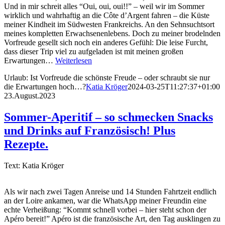
Und in mir schreit alles “Oui, oui, oui!!” – weil wir im Sommer
wirklich und wahrhaftig an die Côte d’Argent fahren – die Küste
meiner Kindheit im Südwesten Frankreichs. An den Sehnsuchtsort
meines kompletten Erwachsenenlebens. Doch zu meiner brodelnden
Vorfreude gesellt sich noch ein anderes Gefühl: Die leise Furcht,
dass dieser Trip viel zu aufgeladen ist mit meinen großen
Erwartungen…
Weiterlesen
Urlaub: Ist Vorfreude die schönste Freude – oder schraubt sie nur
die Erwartungen hoch…?
Katia Kröger
2024-03-25T11:27:37+01:00
23.August.2023
Sommer-Aperitif – so schmecken Snacks
und Drinks auf Französisch! Plus
Rezepte.
Text: Katia Kröger
Als wir nach zwei Tagen Anreise und 14 Stunden Fahrtzeit endlich
an der Loire ankamen, war die WhatsApp meiner Freundin eine
echte Verheißung: “Kommt schnell vorbei – hier steht schon der
Apéro bereit!” Apéro ist die französische Art, den Tag ausklingen zu