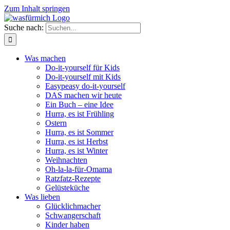
Zum Inhalt springen
Suche nach:
Was machen
Do-it-yourself für Kids
Do-it-yourself mit Kids
Easypeasy do-it-yourself
DAS machen wir heute
Ein Buch – eine Idee
Hurra, es ist Frühling
Ostern
Hurra, es ist Sommer
Hurra, es ist Herbst
Hurra, es ist Winter
Weihnachten
Oh-la-la-für-Omama
Ratzfatz-Rezepte
Gelüsteküche
Was lieben
Glücklichmacher
Schwangerschaft
Kinder haben