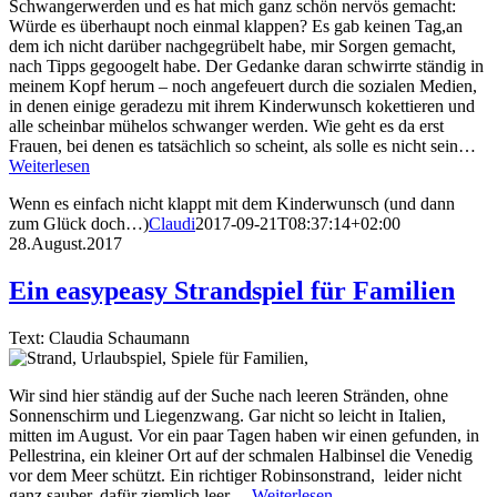
Schwangerwerden und es hat mich ganz schön nervös gemacht:
Würde es überhaupt noch einmal klappen? Es gab keinen Tag,an
dem ich nicht darüber nachgegrübelt habe, mir Sorgen gemacht,
nach Tipps gegoogelt habe. Der Gedanke daran schwirrte ständig in
meinem Kopf herum – noch angefeuert durch die sozialen Medien,
in denen einige geradezu mit ihrem Kinderwunsch kokettieren und
alle scheinbar mühelos schwanger werden. Wie geht es da erst
Frauen, bei denen es tatsächlich so scheint, als solle es nicht sein…
Weiterlesen
Wenn es einfach nicht klappt mit dem Kinderwunsch (und dann
zum Glück doch…)
Claudi
2017-09-21T08:37:14+02:00
28.August.2017
Ein easypeasy Strandspiel für Familien
Text: Claudia Schaumann
Wir sind hier ständig auf der Suche nach leeren Stränden, ohne
Sonnenschirm und Liegenzwang. Gar nicht so leicht in Italien,
mitten im August. Vor ein paar Tagen haben wir einen gefunden, in
Pellestrina, ein kleiner Ort auf der schmalen Halbinsel die Venedig
vor dem Meer schützt. Ein richtiger Robinsonstrand, leider nicht
ganz sauber, dafür ziemlich leer…
Weiterlesen