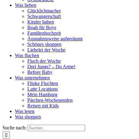
Was lieben
Glücklichmacher
Schwangerschaft
Kinder haben
Boah für Boys
Familienhochzeit
Ausnahmsweise aufgeräumt
Schönes shoppen
Liebelei der Woche
Was fluchen
Fluch der Woche
Drei Jungs? – Du Arme!
Before Baby
Was unternehmen
Flinke Fluchten
Latte Locations
Mein Hamburg
Pärchen-Wochenenden
Reisen mit Kids
Was lesen
Was shoppen
Suche nach: