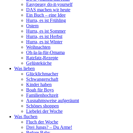
Easypeasy do-it-yourself
DAS machen wir heute
Ein Buch – eine Idee
Hurra, es ist Frühling
Ostern
Hurra, es ist Sommer
Hurra, es ist Herbst
Hurra, es ist Winter
Weihnachten
Oh-la-la-für-Omama
Ratzfatz-Rezepte
Gelüsteküche
Was lieben
Glücklichmacher
Schwangerschaft
Kinder haben
Boah für Boys
Familienhochzeit
Ausnahmsweise aufgeräumt
Schönes shoppen
Liebelei der Woche
Was fluchen
Fluch der Woche
Drei Jungs? – Du Arme!
Before Baby