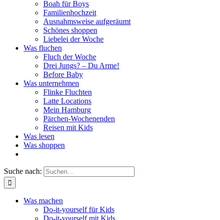
Boah für Boys
Familienhochzeit
Ausnahmsweise aufgeräumt
Schönes shoppen
Liebelei der Woche
Was fluchen
Fluch der Woche
Drei Jungs? – Du Arme!
Before Baby
Was unternehmen
Flinke Fluchten
Latte Locations
Mein Hamburg
Pärchen-Wochenenden
Reisen mit Kids
Was lesen
Was shoppen
Suche nach:
Was machen
Do-it-yourself für Kids
Do-it-yourself mit Kids