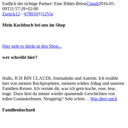
Endlich der richtige Partner: Eine Bilder-Börse
Claudi
2016-05-
09T11:57:29+02:00
Zurück
1
2
···
6
7
8
9
10
11
12
Vor
Mein Kochbuch bei uns im Shop
Hier geht es direkt in den Shop...
wer schreibt hier?
Hallo, ICH BIN CLAUDI, Journalistin und Autorin. Ich erzähle
hier von meinen Buchprojekten, meinem wilden Alltag und unseren
Familien-Reisen. Ich verrate dir, was ich gern koche, esse, lese,
trage. Dazu liest du immer wieder spannende Geschichten von
tollen GastautorInnen. Neugierig? Sehr schön…
Was über mich
Familienhochzeit