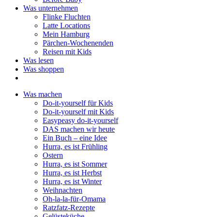
Was unternehmen
Flinke Fluchten
Latte Locations
Mein Hamburg
Pärchen-Wochenenden
Reisen mit Kids
Was lesen
Was shoppen
Was machen
Do-it-yourself für Kids
Do-it-yourself mit Kids
Easypeasy do-it-yourself
DAS machen wir heute
Ein Buch – eine Idee
Hurra, es ist Frühling
Ostern
Hurra, es ist Sommer
Hurra, es ist Herbst
Hurra, es ist Winter
Weihnachten
Oh-la-la-für-Omama
Ratzfatz-Rezepte
Gelüsteküche