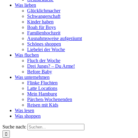
Was lieben
Glücklichmacher
Schwangerschaft
Kinder haben
Boah für Boys
Familienhochzeit
Ausnahmsweise aufgeräumt
Schönes shoppen
Liebelei der Woche
Was fluchen
Fluch der Woche
Drei Jungs? – Du Arme!
Before Baby
Was unternehmen
Flinke Fluchten
Latte Locations
Mein Hamburg
Pärchen-Wochenenden
Reisen mit Kids
Was lesen
Was shoppen
Suche nach: