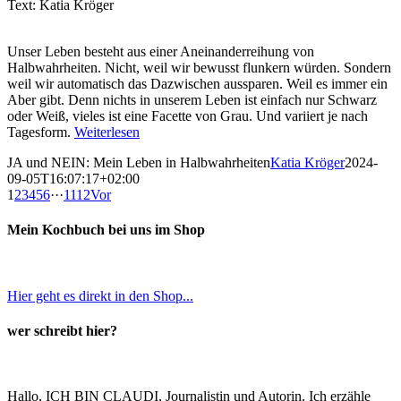
Text: Katia Kröger
Unser Leben besteht aus einer Aneinanderreihung von
Halbwahrheiten. Nicht, weil wir bewusst flunkern würden. Sondern
weil wir automatisch das Dazwischen aussparen. Weil es immer ein
Aber gibt. Denn nichts in unserem Leben ist einfach nur Schwarz
oder Weiß, vieles ist eine Facette von Grau. Und variiert je nach
Tagesform.
Weiterlesen
JA und NEIN: Mein Leben in Halbwahrheiten
Katia Kröger
2024-
09-05T16:07:17+02:00
1
2
3
4
5
6
···
11
12
Vor
Mein Kochbuch bei uns im Shop
Hier geht es direkt in den Shop...
wer schreibt hier?
Hallo, ICH BIN CLAUDI, Journalistin und Autorin. Ich erzähle