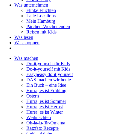
Was unternehmen
Flinke Fluchten
Latte Locations
Mein Hamburg
Pärchen-Wochenenden
Reisen mit Kids
Was lesen
Was shoppen
Was machen
Do-it-yourself für Kids
Do-it-yourself mit Kids
Easypeasy do-it-yourself
DAS machen wir heute
Ein Buch – eine Idee
Hurra, es ist Frühling
Ostern
Hurra, es ist Sommer
Hurra, es ist Herbst
Hurra, es ist Winter
Weihnachten
Oh-la-la-für-Omama
Ratzfatz-Rezepte
Gelüsteküche