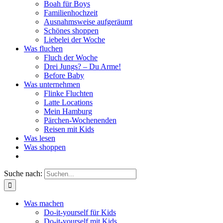
Boah für Boys
Familienhochzeit
Ausnahmsweise aufgeräumt
Schönes shoppen
Liebelei der Woche
Was fluchen
Fluch der Woche
Drei Jungs? – Du Arme!
Before Baby
Was unternehmen
Flinke Fluchten
Latte Locations
Mein Hamburg
Pärchen-Wochenenden
Reisen mit Kids
Was lesen
Was shoppen
Suche nach:
Was machen
Do-it-yourself für Kids
Do-it-yourself mit Kids