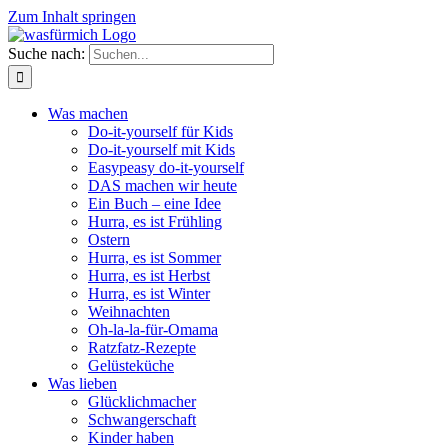
Zum Inhalt springen
Suche nach:
Was machen
Do-it-yourself für Kids
Do-it-yourself mit Kids
Easypeasy do-it-yourself
DAS machen wir heute
Ein Buch – eine Idee
Hurra, es ist Frühling
Ostern
Hurra, es ist Sommer
Hurra, es ist Herbst
Hurra, es ist Winter
Weihnachten
Oh-la-la-für-Omama
Ratzfatz-Rezepte
Gelüsteküche
Was lieben
Glücklichmacher
Schwangerschaft
Kinder haben