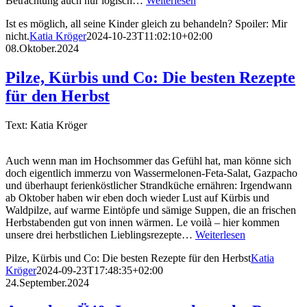
Betrachtung auch nur logisch…
Weiterlesen
Ist es möglich, all seine Kinder gleich zu behandeln? Spoiler: Mir
nicht.
Katia Kröger
2024-10-23T11:02:10+02:00
08.Oktober.2024
Pilze, Kürbis und Co: Die besten Rezepte
für den Herbst
Text: Katia Kröger
Auch wenn man im Hochsommer das Gefühl hat, man könne sich
doch eigentlich immerzu von Wassermelonen-Feta-Salat, Gazpacho
und überhaupt ferienköstlicher Strandküche ernähren: Irgendwann
ab Oktober haben wir eben doch wieder Lust auf Kürbis und
Waldpilze, auf warme Eintöpfe und sämige Suppen, die an frischen
Herbstabenden gut von innen wärmen. Le voilà – hier kommen
unsere drei herbstlichen Lieblingsrezepte…
Weiterlesen
Pilze, Kürbis und Co: Die besten Rezepte für den Herbst
Katia
Kröger
2024-09-23T17:48:35+02:00
24.September.2024