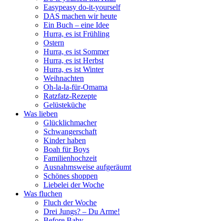
Easypeasy do-it-yourself
DAS machen wir heute
Ein Buch – eine Idee
Hurra, es ist Frühling
Ostern
Hurra, es ist Sommer
Hurra, es ist Herbst
Hurra, es ist Winter
Weihnachten
Oh-la-la-für-Omama
Ratzfatz-Rezepte
Gelüsteküche
Was lieben
Glücklichmacher
Schwangerschaft
Kinder haben
Boah für Boys
Familienhochzeit
Ausnahmsweise aufgeräumt
Schönes shoppen
Liebelei der Woche
Was fluchen
Fluch der Woche
Drei Jungs? – Du Arme!
Before Baby