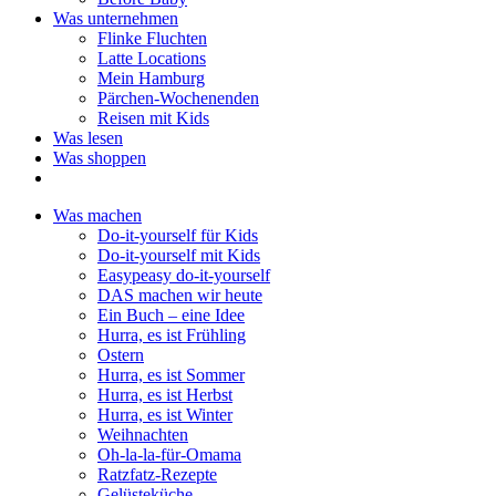
Was unternehmen
Flinke Fluchten
Latte Locations
Mein Hamburg
Pärchen-Wochenenden
Reisen mit Kids
Was lesen
Was shoppen
Was machen
Do-it-yourself für Kids
Do-it-yourself mit Kids
Easypeasy do-it-yourself
DAS machen wir heute
Ein Buch – eine Idee
Hurra, es ist Frühling
Ostern
Hurra, es ist Sommer
Hurra, es ist Herbst
Hurra, es ist Winter
Weihnachten
Oh-la-la-für-Omama
Ratzfatz-Rezepte
Gelüsteküche