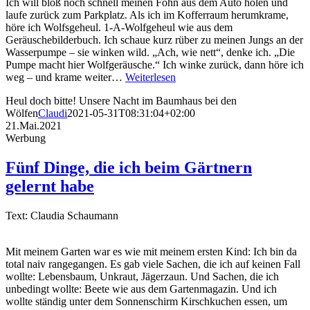
Ich will bloß noch schnell meinen Föhn aus dem Auto holen und
laufe zurück zum Parkplatz. Als ich im Kofferraum herumkrame,
höre ich Wolfsgeheul. 1-A-Wolfgeheul wie aus dem
Geräuschebilderbuch. Ich schaue kurz rüber zu meinen Jungs an der
Wasserpumpe – sie winken wild. „Ach, wie nett“, denke ich. „Die
Pumpe macht hier Wolfgeräusche.“ Ich winke zurück, dann höre ich
weg – und krame weiter…
Weiterlesen
Heul doch bitte! Unsere Nacht im Baumhaus bei den
Wölfen
Claudi
2021-05-31T08:31:04+02:00
21.Mai.2021
Werbung
Fünf Dinge, die ich beim Gärtnern
gelernt habe
Text: Claudia Schaumann
Mit meinem Garten war es wie mit meinem ersten Kind: Ich bin da
total naiv rangegangen. Es gab viele Sachen, die ich auf keinen Fall
wollte: Lebensbaum, Unkraut, Jägerzaun. Und Sachen, die ich
unbedingt wollte: Beete wie aus dem Gartenmagazin. Und ich
wollte ständig unter dem Sonnenschirm Kirschkuchen essen, um