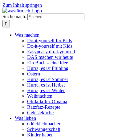
Zum Inhalt springen
Suche nach:
Was machen
Do-it-yourself für Kids
Do-it-yourself mit Kids
Easypeasy do-it-yourself
DAS machen wir heute
Ein Buch – eine Idee
Hurra, es ist Frühling
Ostern
Hurra, es ist Sommer
Hurra, es ist Herbst
Hurra, es ist Winter
Weihnachten
Oh-la-la-für-Omama
Ratzfatz-Rezepte
Gelüsteküche
Was lieben
Glücklichmacher
Schwangerschaft
Kinder haben