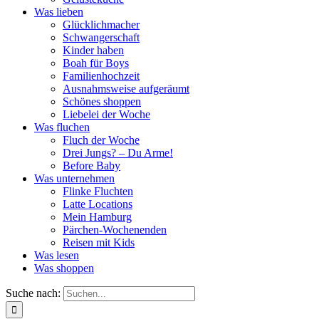
Was lieben
Glücklichmacher
Schwangerschaft
Kinder haben
Boah für Boys
Familienhochzeit
Ausnahmsweise aufgeräumt
Schönes shoppen
Liebelei der Woche
Was fluchen
Fluch der Woche
Drei Jungs? – Du Arme!
Before Baby
Was unternehmen
Flinke Fluchten
Latte Locations
Mein Hamburg
Pärchen-Wochenenden
Reisen mit Kids
Was lesen
Was shoppen
Suche nach: