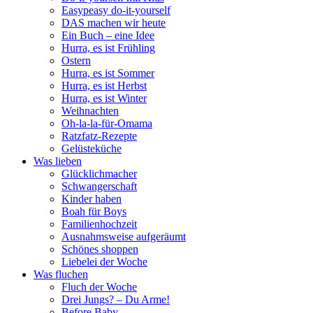
Easypeasy do-it-yourself
DAS machen wir heute
Ein Buch – eine Idee
Hurra, es ist Frühling
Ostern
Hurra, es ist Sommer
Hurra, es ist Herbst
Hurra, es ist Winter
Weihnachten
Oh-la-la-für-Omama
Ratzfatz-Rezepte
Gelüsteküche
Was lieben
Glücklichmacher
Schwangerschaft
Kinder haben
Boah für Boys
Familienhochzeit
Ausnahmsweise aufgeräumt
Schönes shoppen
Liebelei der Woche
Was fluchen
Fluch der Woche
Drei Jungs? – Du Arme!
Before Baby