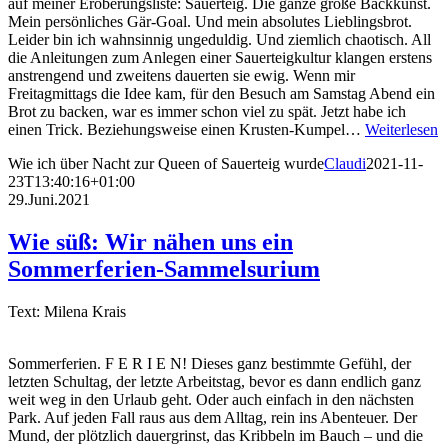
auf meiner Eroberungsliste: Sauerteig. Die ganze große Backkunst.
Mein persönliches Gär-Goal. Und mein absolutes Lieblingsbrot.
Leider bin ich wahnsinnig ungeduldig. Und ziemlich chaotisch. All
die Anleitungen zum Anlegen einer Sauerteigkultur klangen erstens
anstrengend und zweitens dauerten sie ewig. Wenn mir
Freitagmittags die Idee kam, für den Besuch am Samstag Abend ein
Brot zu backen, war es immer schon viel zu spät. Jetzt habe ich
einen Trick. Beziehungsweise einen Krusten-Kumpel…
Weiterlesen
Wie ich über Nacht zur Queen of Sauerteig wurde
Claudi
2021-11-
23T13:40:16+01:00
29.Juni.2021
Wie süß: Wir nähen uns ein
Sommerferien-Sammelsurium
Text: Milena Krais
Sommerferien. F E R I E N! Dieses ganz bestimmte Gefühl, der
letzten Schultag, der letzte Arbeitstag, bevor es dann endlich ganz
weit weg in den Urlaub geht. Oder auch einfach in den nächsten
Park. Auf jeden Fall raus aus dem Alltag, rein ins Abenteuer. Der
Mund, der plötzlich dauergrinst, das Kribbeln im Bauch – und die