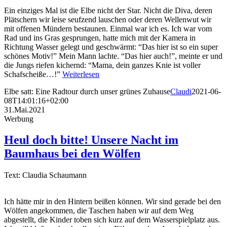
Ein einziges Mal ist die Elbe nicht der Star. Nicht die Diva, deren
Plätschern wir leise seufzend lauschen oder deren Wellenwut wir
mit offenen Mündern bestaunen. Einmal war ich es. Ich war vom
Rad und ins Gras gesprungen, hatte mich mit der Kamera in
Richtung Wasser gelegt und geschwärmt: “Das hier ist so ein super
schönes Motiv!” Mein Mann lachte. “Das hier auch!”, meinte er und
die Jungs riefen kichernd: “Mama, dein ganzes Knie ist voller
Schafscheiße…!”
Weiterlesen
Elbe satt: Eine Radtour durch unser grünes Zuhause
Claudi
2021-06-
08T14:01:16+02:00
31.Mai.2021
Werbung
Heul doch bitte! Unsere Nacht im
Baumhaus bei den Wölfen
Text: Claudia Schaumann
Ich hätte mir in den Hintern beißen können. Wir sind gerade bei den
Wölfen angekommen, die Taschen haben wir auf dem Weg
abgestellt, die Kinder toben sich kurz auf dem Wasserspielplatz aus.