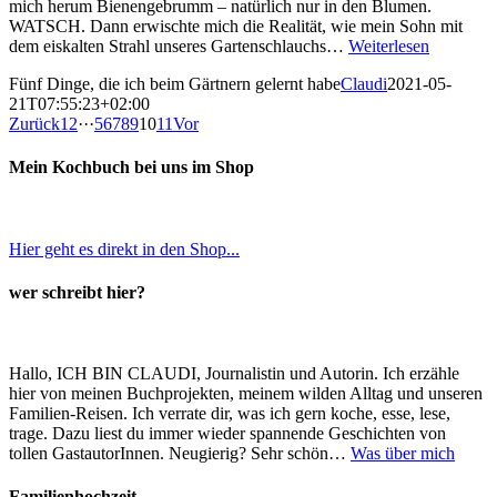
mich herum Bienengebrumm – natürlich nur in den Blumen.
WATSCH. Dann erwischte mich die Realität, wie mein Sohn mit
dem eiskalten Strahl unseres Gartenschlauchs…
Weiterlesen
Fünf Dinge, die ich beim Gärtnern gelernt habe
Claudi
2021-05-
21T07:55:23+02:00
Zurück
1
2
···
5
6
7
8
9
10
11
Vor
Mein Kochbuch bei uns im Shop
Hier geht es direkt in den Shop...
wer schreibt hier?
Hallo, ICH BIN CLAUDI, Journalistin und Autorin. Ich erzähle
hier von meinen Buchprojekten, meinem wilden Alltag und unseren
Familien-Reisen. Ich verrate dir, was ich gern koche, esse, lese,
trage. Dazu liest du immer wieder spannende Geschichten von
tollen GastautorInnen. Neugierig? Sehr schön…
Was über mich
Familienhochzeit