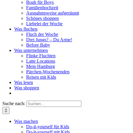
Boah für Boys
Familienhochzeit
Ausnahmsweise aufgeräumt
Schönes shoppen
Liebelei der Woche
Was fluchen
Fluch der Woche
Drei Jungs? – Du Arme!
Before Baby
Was unternehmen
Flinke Fluchten
Latte Locations
Mein Hamburg
Pärchen-Wochenenden
Reisen mit Kids
Was lesen
Was shoppen
Suche nach:
Was machen
Do-it-yourself für Kids
Do-it-yourself mit Kids