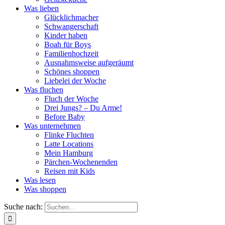
Was lieben
Glücklichmacher
Schwangerschaft
Kinder haben
Boah für Boys
Familienhochzeit
Ausnahmsweise aufgeräumt
Schönes shoppen
Liebelei der Woche
Was fluchen
Fluch der Woche
Drei Jungs? – Du Arme!
Before Baby
Was unternehmen
Flinke Fluchten
Latte Locations
Mein Hamburg
Pärchen-Wochenenden
Reisen mit Kids
Was lesen
Was shoppen
Suche nach: