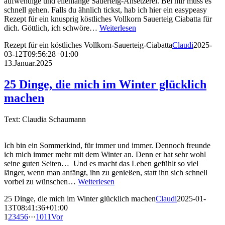
aufwendige und ellenlange Sauerteig-Ansetzerei. Bei mir muss es
schnell gehen. Falls du ähnlich tickst, hab ich hier ein easypeasy
Rezept für ein knusprig köstliches Vollkorn Sauerteig Ciabatta für
dich. Göttlich, ich schwöre…
Weiterlesen
Rezept für ein köstliches Vollkorn-Sauerteig-Ciabatta
Claudi
2025-
03-12T09:56:28+01:00
13.Januar.2025
25 Dinge, die mich im Winter glücklich
machen
Text: Claudia Schaumann
Ich bin ein Sommerkind, für immer und immer. Dennoch freunde
ich mich immer mehr mit dem Winter an. Denn er hat sehr wohl
seine guten Seiten… Und es macht das Leben gefühlt so viel
länger, wenn man anfängt, ihn zu genießen, statt ihn sich schnell
vorbei zu wünschen…
Weiterlesen
25 Dinge, die mich im Winter glücklich machen
Claudi
2025-01-
13T08:41:36+01:00
1
2
3
4
5
6
···
10
11
Vor