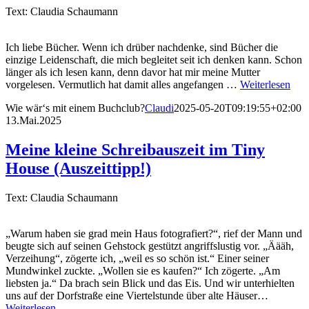
Text: Claudia Schaumann
Ich liebe Bücher. Wenn ich drüber nachdenke, sind Bücher die
einzige Leidenschaft, die mich begleitet seit ich denken kann. Schon
länger als ich lesen kann, denn davor hat mir meine Mutter
vorgelesen. Vermutlich hat damit alles angefangen …
Weiterlesen
Wie wär‘s mit einem Buchclub?
Claudi
2025-05-20T09:19:55+02:00
13.Mai.2025
Meine kleine Schreibauszeit im Tiny
House (Auszeittipp!)
Text: Claudia Schaumann
„Warum haben sie grad mein Haus fotografiert?“, rief der Mann und
beugte sich auf seinen Gehstock gestützt angriffslustig vor. „Äääh,
Verzeihung“, zögerte ich, „weil es so schön ist.“ Einer seiner
Mundwinkel zuckte. „Wollen sie es kaufen?“ Ich zögerte. „Am
liebsten ja.“ Da brach sein Blick und das Eis. Und wir unterhielten
uns auf der Dorfstraße eine Viertelstunde über alte Häuser…
Weiterlesen