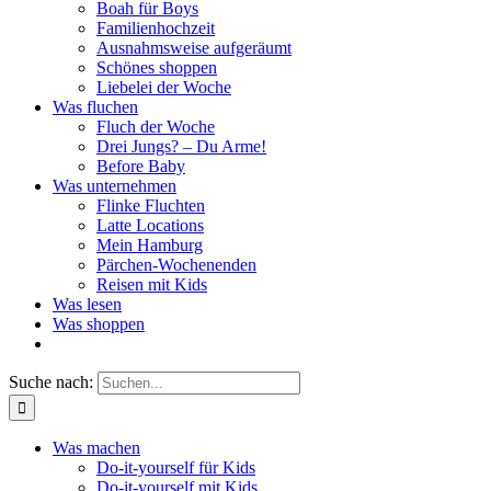
Boah für Boys
Familienhochzeit
Ausnahmsweise aufgeräumt
Schönes shoppen
Liebelei der Woche
Was fluchen
Fluch der Woche
Drei Jungs? – Du Arme!
Before Baby
Was unternehmen
Flinke Fluchten
Latte Locations
Mein Hamburg
Pärchen-Wochenenden
Reisen mit Kids
Was lesen
Was shoppen
Suche nach:
Was machen
Do-it-yourself für Kids
Do-it-yourself mit Kids