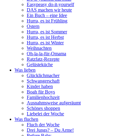
Easypeasy do-it-yourself
DAS machen wir heute
Ein Buch – eine Idee
Hurra, es ist Frühling
Ostern
Hurra, es ist Sommer
Hurra, es ist Herbst
Hurra, es ist Winter
Weihnachten
Oh-la-la-für-Omama
Ratzfatz-Rezepte
Gelüsteküche
Was lieben
Glücklichmacher
Schwangerschaft
Kinder haben
Boah für Boys
Familienhochzeit
Ausnahmsweise aufgeräumt
Schönes shoppen
Liebelei der Woche
Was fluchen
Fluch der Woche
Drei Jungs? – Du Arme!
Before Baby