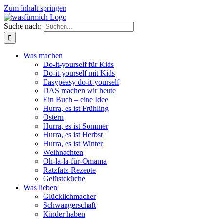
Zum Inhalt springen
Suche nach:
Was machen
Do-it-yourself für Kids
Do-it-yourself mit Kids
Easypeasy do-it-yourself
DAS machen wir heute
Ein Buch – eine Idee
Hurra, es ist Frühling
Ostern
Hurra, es ist Sommer
Hurra, es ist Herbst
Hurra, es ist Winter
Weihnachten
Oh-la-la-für-Omama
Ratzfatz-Rezepte
Gelüsteküche
Was lieben
Glücklichmacher
Schwangerschaft
Kinder haben