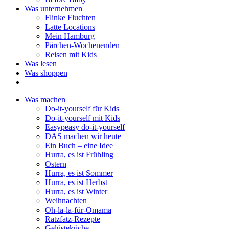
Was unternehmen
Flinke Fluchten
Latte Locations
Mein Hamburg
Pärchen-Wochenenden
Reisen mit Kids
Was lesen
Was shoppen
Was machen
Do-it-yourself für Kids
Do-it-yourself mit Kids
Easypeasy do-it-yourself
DAS machen wir heute
Ein Buch – eine Idee
Hurra, es ist Frühling
Ostern
Hurra, es ist Sommer
Hurra, es ist Herbst
Hurra, es ist Winter
Weihnachten
Oh-la-la-für-Omama
Ratzfatz-Rezepte
Gelüsteküche