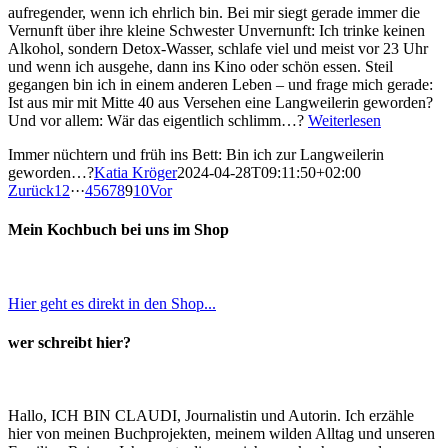
aufregender, wenn ich ehrlich bin. Bei mir siegt gerade immer die
Vernunft über ihre kleine Schwester Unvernunft: Ich trinke keinen
Alkohol, sondern Detox-Wasser, schlafe viel und meist vor 23 Uhr
und wenn ich ausgehe, dann ins Kino oder schön essen. Steil
gegangen bin ich in einem anderen Leben – und frage mich gerade:
Ist aus mir mit Mitte 40 aus Versehen eine Langweilerin geworden?
Und vor allem: Wär das eigentlich schlimm…?
Weiterlesen
Immer nüchtern und früh ins Bett: Bin ich zur Langweilerin
geworden…?
Katia Kröger
2024-04-28T09:11:50+02:00
Zurück
1
2
···
4
5
6
7
8
9
10
Vor
Mein Kochbuch bei uns im Shop
Hier geht es direkt in den Shop...
wer schreibt hier?
Hallo, ICH BIN CLAUDI, Journalistin und Autorin. Ich erzähle
hier von meinen Buchprojekten, meinem wilden Alltag und unseren