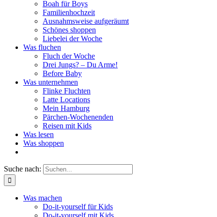
Boah für Boys
Familienhochzeit
Ausnahmsweise aufgeräumt
Schönes shoppen
Liebelei der Woche
Was fluchen
Fluch der Woche
Drei Jungs? – Du Arme!
Before Baby
Was unternehmen
Flinke Fluchten
Latte Locations
Mein Hamburg
Pärchen-Wochenenden
Reisen mit Kids
Was lesen
Was shoppen
Suche nach:
Was machen
Do-it-yourself für Kids
Do-it-yourself mit Kids