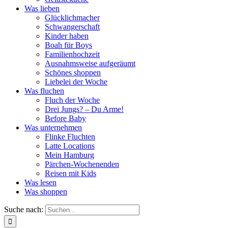
Was lieben
Glücklichmacher
Schwangerschaft
Kinder haben
Boah für Boys
Familienhochzeit
Ausnahmsweise aufgeräumt
Schönes shoppen
Liebelei der Woche
Was fluchen
Fluch der Woche
Drei Jungs? – Du Arme!
Before Baby
Was unternehmen
Flinke Fluchten
Latte Locations
Mein Hamburg
Pärchen-Wochenenden
Reisen mit Kids
Was lesen
Was shoppen
Suche nach: