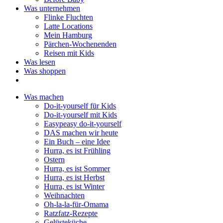
Was unternehmen
Flinke Fluchten
Latte Locations
Mein Hamburg
Pärchen-Wochenenden
Reisen mit Kids
Was lesen
Was shoppen
Was machen
Do-it-yourself für Kids
Do-it-yourself mit Kids
Easypeasy do-it-yourself
DAS machen wir heute
Ein Buch – eine Idee
Hurra, es ist Frühling
Ostern
Hurra, es ist Sommer
Hurra, es ist Herbst
Hurra, es ist Winter
Weihnachten
Oh-la-la-für-Omama
Ratzfatz-Rezepte
Gelüsteküche