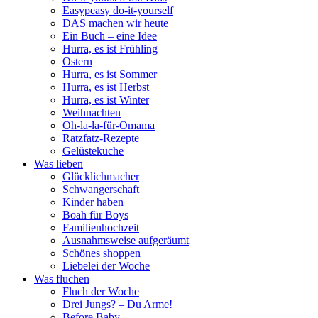
Easypeasy do-it-yourself
DAS machen wir heute
Ein Buch – eine Idee
Hurra, es ist Frühling
Ostern
Hurra, es ist Sommer
Hurra, es ist Herbst
Hurra, es ist Winter
Weihnachten
Oh-la-la-für-Omama
Ratzfatz-Rezepte
Gelüsteküche
Was lieben
Glücklichmacher
Schwangerschaft
Kinder haben
Boah für Boys
Familienhochzeit
Ausnahmsweise aufgeräumt
Schönes shoppen
Liebelei der Woche
Was fluchen
Fluch der Woche
Drei Jungs? – Du Arme!
Before Baby