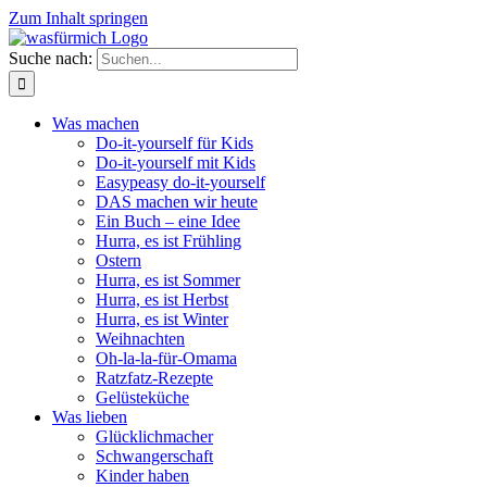
Zum Inhalt springen
Suche nach:
Was machen
Do-it-yourself für Kids
Do-it-yourself mit Kids
Easypeasy do-it-yourself
DAS machen wir heute
Ein Buch – eine Idee
Hurra, es ist Frühling
Ostern
Hurra, es ist Sommer
Hurra, es ist Herbst
Hurra, es ist Winter
Weihnachten
Oh-la-la-für-Omama
Ratzfatz-Rezepte
Gelüsteküche
Was lieben
Glücklichmacher
Schwangerschaft
Kinder haben