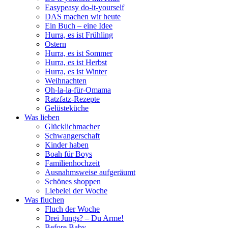
Easypeasy do-it-yourself
DAS machen wir heute
Ein Buch – eine Idee
Hurra, es ist Frühling
Ostern
Hurra, es ist Sommer
Hurra, es ist Herbst
Hurra, es ist Winter
Weihnachten
Oh-la-la-für-Omama
Ratzfatz-Rezepte
Gelüsteküche
Was lieben
Glücklichmacher
Schwangerschaft
Kinder haben
Boah für Boys
Familienhochzeit
Ausnahmsweise aufgeräumt
Schönes shoppen
Liebelei der Woche
Was fluchen
Fluch der Woche
Drei Jungs? – Du Arme!
Before Baby