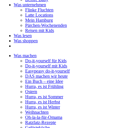
Was unternehmen
Flinke Fluchten
Latte Locations
Mein Hamburg
Pärchen-Wochenenden
Reisen mit Kids
Was lesen
Was shoppen
Was machen
Do-it-yourself für Kids
Do-it-yourself mit Kids
Easypeasy do-it-yourself
DAS machen wir heute
Ein Buch – eine Idee
Hurra, es ist Frühling
Ostern
Hurra, es ist Sommer
Hurra, es ist Herbst
Hurra, es ist Winter
Weihnachten
Oh-la-la-für-Omama
Ratzfatz-Rezepte
Gelüsteküche