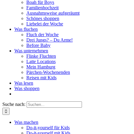
Boah für Boys
Familienhochzeit
Ausnahmsweise aufgeräumt
Schönes shoppen
Liebelei der Woche
Was fluchen
Fluch der Woche
Drei Jungs? – Du Arme!
Before Baby
Was unternehmen
Flinke Fluchten
Latte Locations
Mein Hamburg
Pärchen-Wochenenden
Reisen mit Kids
Was lesen
Was shoppen
Suche nach:
Was machen
Do-it-yourself für Kids
Do-it-yourself mit Kids