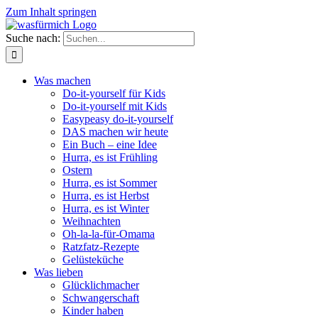
Zum Inhalt springen
Suche nach:
Was machen
Do-it-yourself für Kids
Do-it-yourself mit Kids
Easypeasy do-it-yourself
DAS machen wir heute
Ein Buch – eine Idee
Hurra, es ist Frühling
Ostern
Hurra, es ist Sommer
Hurra, es ist Herbst
Hurra, es ist Winter
Weihnachten
Oh-la-la-für-Omama
Ratzfatz-Rezepte
Gelüsteküche
Was lieben
Glücklichmacher
Schwangerschaft
Kinder haben