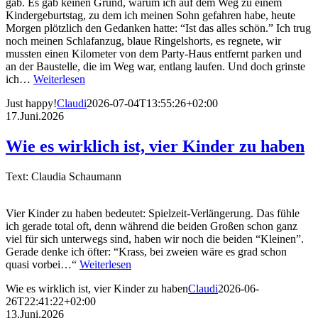
gab. Es gab keinen Grund, warum ich auf dem Weg zu einem
Kindergeburtstag, zu dem ich meinen Sohn gefahren habe, heute
Morgen plötzlich den Gedanken hatte: “Ist das alles schön.” Ich trug
noch meinen Schlafanzug, blaue Ringelshorts, es regnete, wir
mussten einen Kilometer von dem Party-Haus entfernt parken und
an der Baustelle, die im Weg war, entlang laufen. Und doch grinste
ich…
Weiterlesen
Just happy!
Claudi
2026-07-04T13:55:26+02:00
17.Juni.2026
Wie es wirklich ist, vier Kinder zu haben
Text: Claudia Schaumann
Vier Kinder zu haben bedeutet: Spielzeit-Verlängerung. Das fühle
ich gerade total oft, denn während die beiden Großen schon ganz
viel für sich unterwegs sind, haben wir noch die beiden “Kleinen”.
Gerade denke ich öfter: “Krass, bei zweien wäre es grad schon
quasi vorbei…“
Weiterlesen
Wie es wirklich ist, vier Kinder zu haben
Claudi
2026-06-
26T22:41:22+02:00
13.Juni.2026