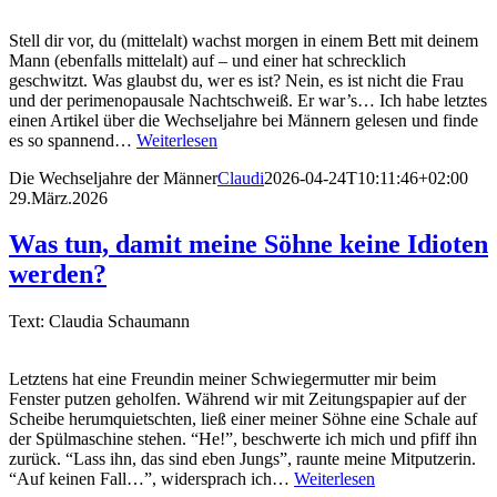
Stell dir vor, du (mittelalt) wachst morgen in einem Bett mit deinem
Mann (ebenfalls mittelalt) auf – und einer hat schrecklich
geschwitzt. Was glaubst du, wer es ist? Nein, es ist nicht die Frau
und der perimenopausale Nachtschweiß. Er war’s… Ich habe letztes
einen Artikel über die Wechseljahre bei Männern gelesen und finde
es so spannend…
Weiterlesen
Die Wechseljahre der Männer
Claudi
2026-04-24T10:11:46+02:00
29.März.2026
Was tun, damit meine Söhne keine Idioten
werden?
Text: Claudia Schaumann
Letztens hat eine Freundin meiner Schwiegermutter mir beim
Fenster putzen geholfen. Während wir mit Zeitungspapier auf der
Scheibe herumquietschten, ließ einer meiner Söhne eine Schale auf
der Spülmaschine stehen. “He!”, beschwerte ich mich und pfiff ihn
zurück. “Lass ihn, das sind eben Jungs”, raunte meine Mitputzerin.
“Auf keinen Fall…”, widersprach ich…
Weiterlesen