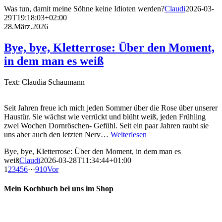
Was tun, damit meine Söhne keine Idioten werden?
Claudi
2026-03-
29T19:18:03+02:00
28.März.2026
Bye, bye, Kletterrose: Über den Moment,
in dem man es weiß
Text: Claudia Schaumann
Seit Jahren freue ich mich jeden Sommer über die Rose über unserer
Haustür. Sie wächst wie verrückt und blüht weiß, jeden Frühling
zwei Wochen Dornröschen- Gefühl. Seit ein paar Jahren raubt sie
uns aber auch den letzten Nerv…
Weiterlesen
Bye, bye, Kletterrose: Über den Moment, in dem man es
weiß
Claudi
2026-03-28T11:34:44+01:00
1
2
3
4
5
6
···
9
10
Vor
Mein Kochbuch bei uns im Shop