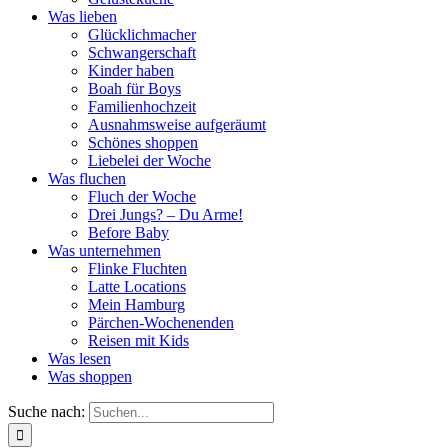
Was lieben
Glücklichmacher
Schwangerschaft
Kinder haben
Boah für Boys
Familienhochzeit
Ausnahmsweise aufgeräumt
Schönes shoppen
Liebelei der Woche
Was fluchen
Fluch der Woche
Drei Jungs? – Du Arme!
Before Baby
Was unternehmen
Flinke Fluchten
Latte Locations
Mein Hamburg
Pärchen-Wochenenden
Reisen mit Kids
Was lesen
Was shoppen
Suche nach: