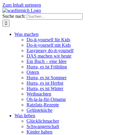
Zum Inhalt springen
Suche nach:
Was machen
Do-it-yourself für Kids
Do-it-yourself mit Kids
Easypeasy do-it-yourself
DAS machen wir heute
Ein Buch – eine Idee
Hurra, es ist Frühling
Ostern
Hurra, es ist Sommer
Hurra, es ist Herbst
Hurra, es ist Winter
Weihnachten
Oh-la-la-für-Omama
Ratzfatz-Rezepte
Gelüsteküche
Was lieben
Glücklichmacher
Schwangerschaft
Kinder haben