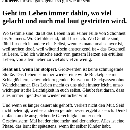
anderer.
Ihr seid ganz genau so gut wie ihr seid.
Geht im Leben immer dahin, wo viel
gelacht und auch mal laut gestritten wird.
Wo Gefühle sind, da ist das Leben in all seiner Fülle von Schönheit
bis Schmerz. Wo Gefühle sind, fühlt Ihr euch. Wo Gefühle sind,
fühlt Ihr euch in andere ein. Selbst, wenn es manchmal schwer ist,
weil streiten doof, weil wütend sein anstrengend ist – das Gegenteil
ist Leere. Und ich wünsche euch von ganzem Herzen ein erfülltes
Leben, von allem lieber zu viel als viel zu wenig.
Steht auf, wenn ihr stolpert.
Großwerden ist keine schnurgerade
Straße. Das Leben ist immer wieder eine wilde Buckelpiste mit
Schlaglöchern, schwindelerregenden Kurven und Sackgassen ohne
Wendehammer. Das Leben macht es uns nicht immer leicht, umso
wichtiger ist die Leichtigkeit in euch selbst. Glaubt fest daran, dass
alles immer irgendwann wieder einfacher wird.
Und wenn es länger dauert als gehofft, verliert nicht den Mut. Seid
nicht beleidigt, weil es anderen gerade besser ergeht als euch. Denkt
einfach an die ausgleichende Gerechtigkeit unter euch
Geschwistern: Mal hat der eine mehr, mal der andere. Alles ist eine
Phase, das lernt ihr spätestens, wenn ihr selber Kinder habt.