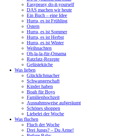
Easypeasy do-it-yourself
DAS machen wir heute
Ein Buch – eine Idee
Hurra, es ist Frühling
Ostern
Hurra, es ist Sommer
Hurra, es ist Herbst
Hurra, es ist Winter
Weihnachten
Oh-la-la-für-Omama
Ratzfatz-Rezepte
Gelüsteküche
Was lieben
Glücklichmacher
Schwangerschaft
Kinder haben
Boah für Boys
Familienhochzeit
Ausnahmsweise aufgeräumt
Schönes shoppen
Liebelei der Woche
Was fluchen
Fluch der Woche
Drei Jungs? – Du Arme!
Before Baby