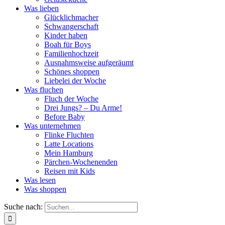
Was lieben
Glücklichmacher
Schwangerschaft
Kinder haben
Boah für Boys
Familienhochzeit
Ausnahmsweise aufgeräumt
Schönes shoppen
Liebelei der Woche
Was fluchen
Fluch der Woche
Drei Jungs? – Du Arme!
Before Baby
Was unternehmen
Flinke Fluchten
Latte Locations
Mein Hamburg
Pärchen-Wochenenden
Reisen mit Kids
Was lesen
Was shoppen
Suche nach: