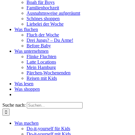
Boah für Boys
Familienhochzeit
Ausnahmsweise aufgeräumt
Schönes shoppen
Liebelei der Woche
Was fluchen
Fluch der Woche
Drei Jungs? – Du Arme!
Before Baby
Was unternehmen
Flinke Fluchten
Latte Locations
Mein Hamburg
Pärchen-Wochenenden
Reisen mit Kids
Was lesen
Was shoppen
Suche nach:
Was machen
Do-it-yourself für Kids
Do-it-yourself mit Kids