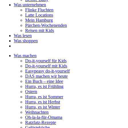
Was unternehmen
Flinke Fluchten
Latte Locations
Mein Hamburg
Pärchen-Wochenenden
Reisen mit Kids
Was lesen
Was shoppen
Was machen
Do-it-yourself für Kids
Do-it-yourself mit Kids
Easypeasy do-it-yourself
DAS machen wir heute
Ein Buch – eine Idee
Hurra, es ist Frühling
Ostern
Hurra, es ist Sommer
Hurra, es ist Herbst
Hurra, es ist Winter
Weihnachten
Oh-la-la-für-Omama
Ratzfatz-Rezepte
Gelüsteküche