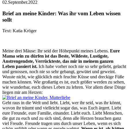
02.September.2022
Brief an meine Kinder: Was ihr vom Leben wissen
sollt
Text: Katia Kröger
Meine drei Mäuse: Ihr seid der Höhepunkt meines Lebens.
Eure
Mama sein zu dürfen ist das Beste, Wildeste, Lustigste,
Anstrengendste, Verrückteste, das mir in meinem ganzen
Leben passiert ist.
Ich habe vorher noch nie so sehr geliebt, gelacht
und genossen, noch nie so sehr gebangt, gewütet und geweint.
Wusste nicht, wie glücklich mich feuchte Küsse und dreckige Füße
machen können. Wie großartig es ist, euch größer werden zu sehen,
wie wunderbar, euch dieses Leben zu lehren. Vor allem diese Dinge
liegen mir am Herzen:
Geht raus in die Welt und liebt. Liebt, wer ihr seid, was ihr könnt,
wovon ihr träumt und vielleicht sogar das, was Euch ärgert. Liebt
eure Freunde, eure Familie, einander. Liebt euch. Liebt Menschen,
die gut zu euch und zu sich sind, denn alle Herzen brauchen ganz
viel Freude. Freunde tragen uns durch unser Leben, wenn es sich
schön anfühlt oder wenn es gerade wehtut.
Wenn es ist, als hätten