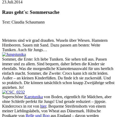
23.Juli.2014
Raus geht´s: Sommersache
Text: Claudia Schaumann
Meistens sind wir grad draußen. Wuseln über Wiesen. Hamstern
Himbeeren. Sauen mit Sand. Dazu passen am besten: Weite
Tuniken. Auch für Jungs…
Sommer, die Erste: Ich liebe Tuniken. Sie sehen toll aus. Passen
immer und zu allem. Sind bequem, daher lieben die Kinder sie
ebenfalls. Was die morgendliche Klamottenauswahl für uns herrlich
einfach macht. Sommer, die Zweite: Crocs kann ich nicht leiden.
Außer – an kleinen Kinderfüßen. Da finde ich sie zuckersüß. Und
so praktisch. Die können tatsächlich schon knapp Zweijährige selbst
anziehen. Jo!
Superschöne
Karotunika
von Boden, eigentlich für Mädchen, aber
ohne Schleife perfekt für Jungs! Und gerade reduziert – jippsie.
Kindercrocs in rot von
hier
. Bequeme Streifenshorts von einem
meiner Lieblingslabels, von Wheat aus Dänemark. Hübsche
Postkarte von
Belle und Boo
aus England – davon werden