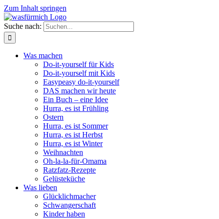
Zum Inhalt springen
Suche nach:
Was machen
Do-it-yourself für Kids
Do-it-yourself mit Kids
Easypeasy do-it-yourself
DAS machen wir heute
Ein Buch – eine Idee
Hurra, es ist Frühling
Ostern
Hurra, es ist Sommer
Hurra, es ist Herbst
Hurra, es ist Winter
Weihnachten
Oh-la-la-für-Omama
Ratzfatz-Rezepte
Gelüsteküche
Was lieben
Glücklichmacher
Schwangerschaft
Kinder haben