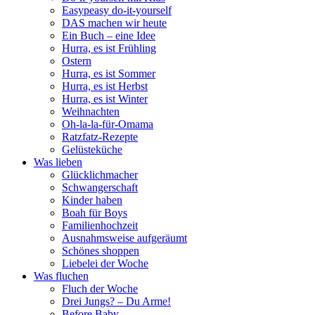
Easypeasy do-it-yourself
DAS machen wir heute
Ein Buch – eine Idee
Hurra, es ist Frühling
Ostern
Hurra, es ist Sommer
Hurra, es ist Herbst
Hurra, es ist Winter
Weihnachten
Oh-la-la-für-Omama
Ratzfatz-Rezepte
Gelüsteküche
Was lieben
Glücklichmacher
Schwangerschaft
Kinder haben
Boah für Boys
Familienhochzeit
Ausnahmsweise aufgeräumt
Schönes shoppen
Liebelei der Woche
Was fluchen
Fluch der Woche
Drei Jungs? – Du Arme!
Before Baby