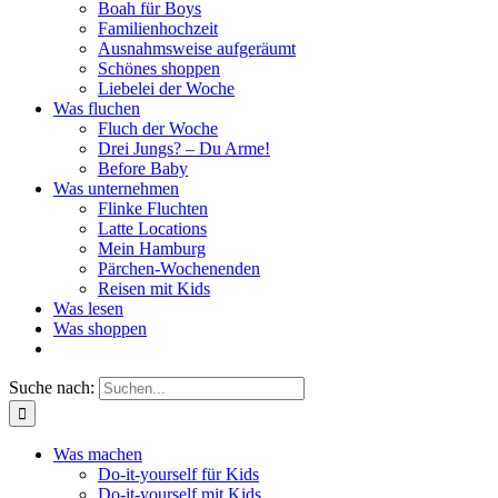
Boah für Boys
Familienhochzeit
Ausnahmsweise aufgeräumt
Schönes shoppen
Liebelei der Woche
Was fluchen
Fluch der Woche
Drei Jungs? – Du Arme!
Before Baby
Was unternehmen
Flinke Fluchten
Latte Locations
Mein Hamburg
Pärchen-Wochenenden
Reisen mit Kids
Was lesen
Was shoppen
Suche nach:
Was machen
Do-it-yourself für Kids
Do-it-yourself mit Kids