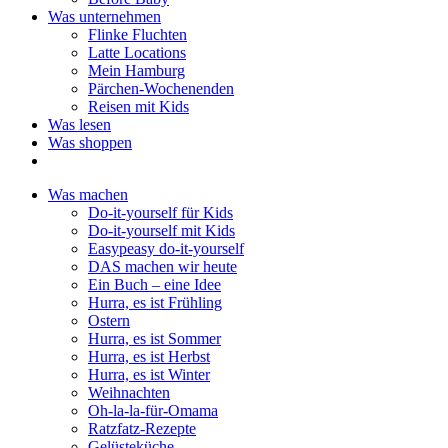
Was unternehmen
Flinke Fluchten
Latte Locations
Mein Hamburg
Pärchen-Wochenenden
Reisen mit Kids
Was lesen
Was shoppen
Was machen
Do-it-yourself für Kids
Do-it-yourself mit Kids
Easypeasy do-it-yourself
DAS machen wir heute
Ein Buch – eine Idee
Hurra, es ist Frühling
Ostern
Hurra, es ist Sommer
Hurra, es ist Herbst
Hurra, es ist Winter
Weihnachten
Oh-la-la-für-Omama
Ratzfatz-Rezepte
Gelüsteküche