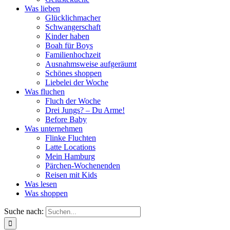
Was lieben
Glücklichmacher
Schwangerschaft
Kinder haben
Boah für Boys
Familienhochzeit
Ausnahmsweise aufgeräumt
Schönes shoppen
Liebelei der Woche
Was fluchen
Fluch der Woche
Drei Jungs? – Du Arme!
Before Baby
Was unternehmen
Flinke Fluchten
Latte Locations
Mein Hamburg
Pärchen-Wochenenden
Reisen mit Kids
Was lesen
Was shoppen
Suche nach: