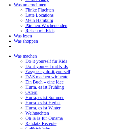
Was unternehmen
Flinke Fluchten
Latte Locations
Mein Hamburg
Pärchen-Wochenenden
Reisen mit Kids
Was lesen
Was shoppen
Was machen
Do-it-yourself für Kids
Do-it-yourself mit Kids
Easypeasy do-it-yourself
DAS machen wir heute
Ein Buch – eine Idee
Hurra, es ist Frühling
Ostern
Hurra, es ist Sommer
Hurra, es ist Herbst
Hurra, es ist Winter
Weihnachten
Oh-la-la-für-Omama
Ratzfatz-Rezepte
Gelüsteküche