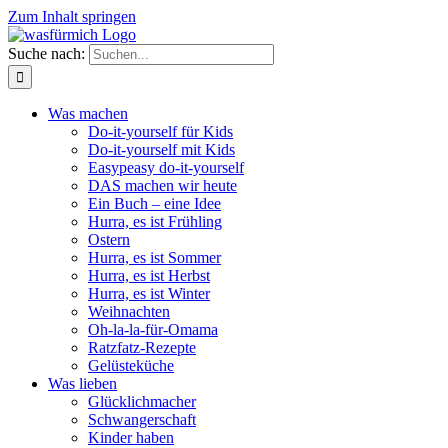
Zum Inhalt springen
Suche nach:
Was machen
Do-it-yourself für Kids
Do-it-yourself mit Kids
Easypeasy do-it-yourself
DAS machen wir heute
Ein Buch – eine Idee
Hurra, es ist Frühling
Ostern
Hurra, es ist Sommer
Hurra, es ist Herbst
Hurra, es ist Winter
Weihnachten
Oh-la-la-für-Omama
Ratzfatz-Rezepte
Gelüsteküche
Was lieben
Glücklichmacher
Schwangerschaft
Kinder haben