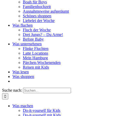
Boah für Boys
Familienhochzeit
Ausnahmsweise aufgeräumt
Schönes shoppen
Liebelei der Woche
Was fluchen
Fluch der Woche
Drei Jungs? – Du Arme!
Before Baby
Was unternehmen
Flinke Fluchten
Latte Locations
Mein Hamburg
Pärchen-Wochenenden
Reisen mit Kids
Was lesen
Was shoppen
Suche nach:
Was machen
Do-it-yourself für Kids
Do-it-yourself mit Kids