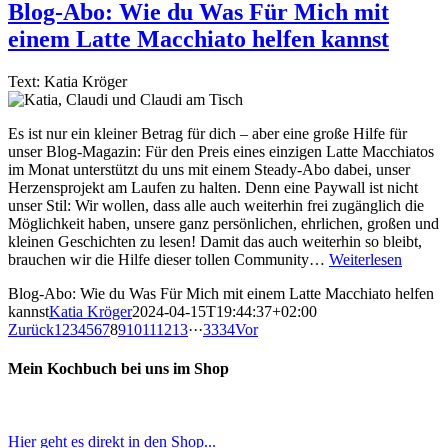
Blog-Abo: Wie du Was Für Mich mit
einem Latte Macchiato helfen kannst
Text: Katia Kröger
Es ist nur ein kleiner Betrag für dich – aber eine große Hilfe für
unser Blog-Magazin: Für den Preis eines einzigen Latte Macchiatos
im Monat unterstützt du uns mit einem Steady-Abo dabei, unser
Herzensprojekt am Laufen zu halten. Denn eine Paywall ist nicht
unser Stil: Wir wollen, dass alle auch weiterhin frei zugänglich die
Möglichkeit haben, unsere ganz persönlichen, ehrlichen, großen und
kleinen Geschichten zu lesen! Damit das auch weiterhin so bleibt,
brauchen wir die Hilfe dieser tollen Community…
Weiterlesen
Blog-Abo: Wie du Was Für Mich mit einem Latte Macchiato helfen
kannst
Katia Kröger
2024-04-15T19:44:37+02:00
Zurück
1
2
3
4
5
6
7
8
9
10
11
12
13
···
33
34
Vor
Mein Kochbuch bei uns im Shop
Hier geht es direkt in den Shop...