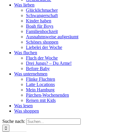
Was lieben
Glücklichmacher
Schwangerschaft
Kinder haben
Boah für Boys
Familienhochzeit
Ausnahmsweise aufgeräumt
Schönes shoppen
Liebelei der Woche
Was fluchen
Fluch der Woche
Drei Jungs? – Du Arme!
Before Baby
Was unternehmen
Flinke Fluchten
Latte Locations
Mein Hamburg
Pärchen-Wochenenden
Reisen mit Kids
Was lesen
Was shoppen
Suche nach: