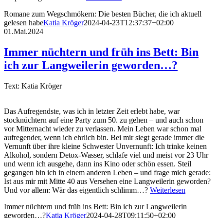
Romane zum Wegschmökern: Die besten Bücher, die ich aktuell
gelesen habe
Katia Kröger
2024-04-23T12:37:37+02:00
01.Mai.2024
Immer nüchtern und früh ins Bett: Bin
ich zur Langweilerin geworden…?
Text: Katia Kröger
Das Aufregendste, was ich in letzter Zeit erlebt habe, war
stocknüchtern auf eine Party zum 50. zu gehen – und auch schon
vor Mitternacht wieder zu verlassen. Mein Leben war schon mal
aufregender, wenn ich ehrlich bin. Bei mir siegt gerade immer die
Vernunft über ihre kleine Schwester Unvernunft: Ich trinke keinen
Alkohol, sondern Detox-Wasser, schlafe viel und meist vor 23 Uhr
und wenn ich ausgehe, dann ins Kino oder schön essen. Steil
gegangen bin ich in einem anderen Leben – und frage mich gerade:
Ist aus mir mit Mitte 40 aus Versehen eine Langweilerin geworden?
Und vor allem: Wär das eigentlich schlimm…?
Weiterlesen
Immer nüchtern und früh ins Bett: Bin ich zur Langweilerin
geworden…?
Katia Kröger
2024-04-28T09:11:50+02:00