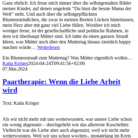
Ganz ehrlich: Ich freue mich immer über die selbstgemalten Bilder
meiner Kinder, auf denen ungelenk “Du bisst die besste Mama der
Welt” steht. Und auch über die selbstgepflückten
Blumensträußchen, die zwar in meinen Beeten Lücken hinterlassen,
mein Herz aber mit ganz viel Liebe füllen. Worüber ich mich
weniger freue, ist der gesellschaftliche und politische Rahmen, in
dem wir überhaupt Mütter sind. Ich hätte da einen ganzen Strauß
Ideen, was Mütter auch über den Muttertag hinaus ziemlich happy
machen würde…
Weiterlesen
Ein Blumenstrauß zum Muttertag? Was Mütter eigentlich wollen…
Katia Kröger
2024-04-24T09:41:56+02:00
07.Mai.2024
Paartherapie: Wenn die Liebe Arbeit
wird
Text: Katia Kröger
Als wir nicht mehr mit uns weiterwussten, war unsere Liebe schon
ein wenig abgenutzt – durchgeliebt wie das allererste Kuscheltier.
Vielleicht war die Liebe aber auch abgenutzt, weil wir nicht mehr
weiterwussten. Weil wir uns schon wochen-, monatelang im Kreis