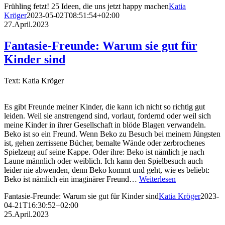
Frühling fetzt! 25 Ideen, die uns jetzt happy machen
Katia
Kröger
2023-05-02T08:51:54+02:00
27.April.2023
Fantasie-Freunde: Warum sie gut für
Kinder sind
Text: Katia Kröger
Es gibt Freunde meiner Kinder, die kann ich nicht so richtig gut
leiden. Weil sie anstrengend sind, vorlaut, fordernd oder weil sich
meine Kinder in ihrer Gesellschaft in blöde Blagen verwandeln.
Beko ist so ein Freund. Wenn Beko zu Besuch bei meinem Jüngsten
ist, gehen zerrissene Bücher, bemalte Wände oder zerbrochenes
Spielzeug auf seine Kappe. Oder ihre: Beko ist nämlich je nach
Laune männlich oder weiblich. Ich kann den Spielbesuch auch
leider nie abwenden, denn Beko kommt und geht, wie es beliebt:
Beko ist nämlich ein imaginärer Freund…
Weiterlesen
Fantasie-Freunde: Warum sie gut für Kinder sind
Katia Kröger
2023-
04-21T16:30:52+02:00
25.April.2023