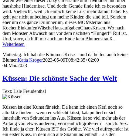
waren wie einer dieser crazy Crossläufe durch Modder und über
haushohe Hindernisse. Und doch: Gerade finde ich es besonders
wild. Vielleicht, weil ich einfach keine Lust mehr darauf habe. Es
geht gar nicht unbedingt um meine Kinder, die sind toll. Sondern
eher um das ganze Drumherum, dieses MOMsterrad aus
KochenEinkaufenWäscheHausaufgabenChaosKrisen. Wo nach
dem Monster-Abwasch nur vor dem nächsten “Hunger!”-Ruf ist.
Und, sorry, da hilft mir auch am Ende kein Blumenstrauß…
Weiterlesen
Muttertag: Ich hab die Kümmer-Krise – und da helfen auch keine
Blumen
Katia Kröger
2023-05-09T08:42:35+02:00
04.Mai.2023
Küssen: Die schönste Sache der Welt
Text: Lale Freudenthal
Küssen ist eine Kunst für sich. Da kann ich einen Kerl noch so
attraktiv finden – wenn er schlecht küsst, katapultiert er sich
innerhalb von Sekunden ins Aus. Küssen ist so viel mehr als der
Anfang von etwas anderem, vermeintlich größerem – sprich: Sex.
Ich finde ja eher: Küssen IST das Größte. Wie viel aufregender ist
ein erster Kuss, in dem sich alle Spannung entlädt – als der