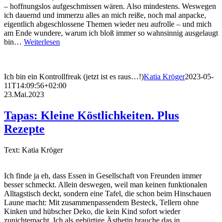
– hoffnungslos aufgeschmissen wären. Also mindestens. Weswegen
ich dauernd und immerzu alles an mich reiße, noch mal anpacke,
eigentlich abgeschlossene Themen wieder neu aufrolle – und mich
am Ende wundere, warum ich bloß immer so wahnsinnig ausgelaugt
bin…
Weiterlesen
Ich bin ein Kontrollfreak (jetzt ist es raus…!)
Katia Kröger
2023-05-
11T14:09:56+02:00
23.Mai.2023
Tapas: Kleine Köstlichkeiten. Plus
Rezepte
Text: Katia Kröger
Ich finde ja eh, dass Essen in Gesellschaft von Freunden immer
besser schmeckt. Allein deswegen, weil man keinen funktionalen
Alltagstisch deckt, sondern eine Tafel, die schon beim Hinschauen
Laune macht: Mit zusammenpassendem Besteck, Tellern ohne
Kinken und hübscher Deko, die kein Kind sofort wieder
zunichtemacht. Ich als gebürtige Ästhetin brauche das in