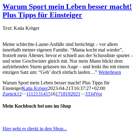
Warum Sport mein Leben besser macht!
Plus Tipps für Einsteiger
Text: Katia Kröger
Meine schlechte-Laune-Anfälle sind berüchtigt – vor allem
innerhalb meiner eigenen Familie. “Mama kocht mal wieder”,
frotzelt mein Ältester, bevor er schnell aus der Schusslinie spurtet –
und seine Geschwister gleich mit. Nur mein Mann blickt dem
aufziehenden Sturm gelassen ins Auge – und lenkt ihn mit einem
einzigen Satz um: “Geh’ doch einfach laufen…”
Weiterlesen
Warum Sport mein Leben besser macht! Plus Tipps für
Einsteiger
Katia Kröger
2023-04-21T16:37:27+02:00
Zurück
1
2
···
11
12
13
14
15
16
17
18
19
20
21
···
33
34
Vor
Mein Kochbuch bei uns im Shop
Hier geht es direkt in den Shop...