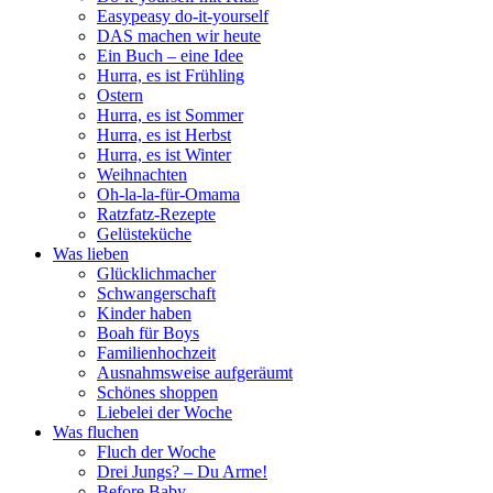
Easypeasy do-it-yourself
DAS machen wir heute
Ein Buch – eine Idee
Hurra, es ist Frühling
Ostern
Hurra, es ist Sommer
Hurra, es ist Herbst
Hurra, es ist Winter
Weihnachten
Oh-la-la-für-Omama
Ratzfatz-Rezepte
Gelüsteküche
Was lieben
Glücklichmacher
Schwangerschaft
Kinder haben
Boah für Boys
Familienhochzeit
Ausnahmsweise aufgeräumt
Schönes shoppen
Liebelei der Woche
Was fluchen
Fluch der Woche
Drei Jungs? – Du Arme!
Before Baby