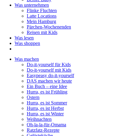
Was unternehmen
Flinke Fluchten
Latte Locations
Mein Hamburg
Pärchen-Wochenenden
Reisen mit Kids
Was lesen
Was shoppen
Was machen
Do-it-yourself für Kids
Do-it-yourself mit Kids
Easypeasy do-it-yourself
DAS machen wir heute
Ein Buch – eine Idee
Hurra, es ist Frühling
Ostern
Hurra, es ist Sommer
Hurra, es ist Herbst
Hurra, es ist Winter
Weihnachten
Oh-la-la-für-Omama
Ratzfatz-Rezepte
Gelüsteküche