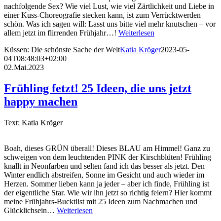
nachfolgende Sex? Wie viel Lust, wie viel Zärtlichkeit und Liebe in
einer Kuss-Choreografie stecken kann, ist zum Verrücktwerden
schön. Was ich sagen will: Lasst uns bitte viel mehr knutschen – vor
allem jetzt im flirrenden Frühjahr…!
Weiterlesen
Küssen: Die schönste Sache der Welt
Katia Kröger
2023-05-
04T08:48:03+02:00
02.Mai.2023
Frühling fetzt! 25 Ideen, die uns jetzt
happy machen
Text: Katia Kröger
Boah, dieses GRÜN überall! Dieses BLAU am Himmel! Ganz zu
schweigen von dem leuchtenden PINK der Kirschblüten! Frühling
knallt in Neonfarben und selten fand ich das besser als jetzt. Den
Winter endlich abstreifen, Sonne im Gesicht und auch wieder im
Herzen. Sommer lieben kann ja jeder – aber ich finde, Frühling ist
der eigentliche Star. Wie wir ihn jetzt so richtig feiern? Hier kommt
meine Frühjahrs-Bucktlist mit 25 Ideen zum Nachmachen und
Glücklichsein…
Weiterlesen