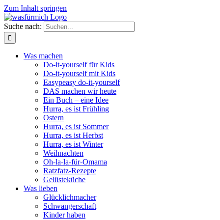
Zum Inhalt springen
Suche nach:
Was machen
Do-it-yourself für Kids
Do-it-yourself mit Kids
Easypeasy do-it-yourself
DAS machen wir heute
Ein Buch – eine Idee
Hurra, es ist Frühling
Ostern
Hurra, es ist Sommer
Hurra, es ist Herbst
Hurra, es ist Winter
Weihnachten
Oh-la-la-für-Omama
Ratzfatz-Rezepte
Gelüsteküche
Was lieben
Glücklichmacher
Schwangerschaft
Kinder haben