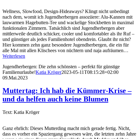
Wellness, Slowfood, Design-Hideaways? Klingt nicht unbedingt
nach dem, womit ich Jugendherbergen assoziiere: Alu-Kannen mit
lauwarmen Hagebutten-Tee und wackelige Stockbetten in maximal
funktionalen Zimmern. Tatsächlich sind Jugendherbergen aber
mittlerweile deutlich schicker, cooler und komfortabler als ihr Ruf –
und günstiger als jedes Familienhotel obendrein. Glaubt ihr nicht?
Hier kommen zehn ganz besondere Jugendherbergen, die ein für
alle Mal mit allen Klischees von nüchtern und naja aufräumen…
Weiterlesen
Jugendherbergen: Die zehn schönsten – perfekt für günstige
Familienurlaube!
Katia Kröger
2023-05-11T08:15:28+02:00
09.Mai.2023
Muttertag: Ich hab die Kümmer-Krise –
und da helfen auch keine Blumen
Text: Katia Kröger
Ganz ehrlich: Dieses Mutterding macht mich gerade fertig. Nicht,
dass es vorher ein Spaziergang gewesen wäre, die letzten zehn Jahre