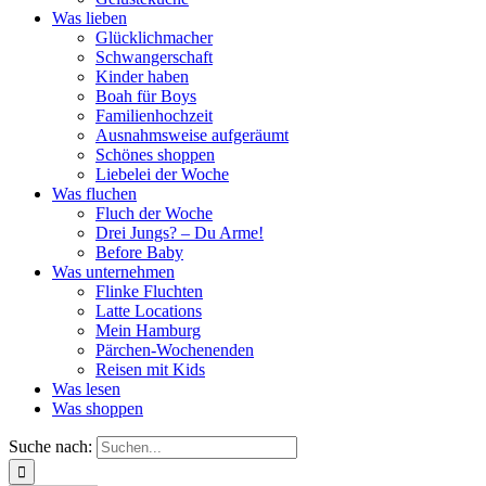
Was lieben
Glücklichmacher
Schwangerschaft
Kinder haben
Boah für Boys
Familienhochzeit
Ausnahmsweise aufgeräumt
Schönes shoppen
Liebelei der Woche
Was fluchen
Fluch der Woche
Drei Jungs? – Du Arme!
Before Baby
Was unternehmen
Flinke Fluchten
Latte Locations
Mein Hamburg
Pärchen-Wochenenden
Reisen mit Kids
Was lesen
Was shoppen
Suche nach: