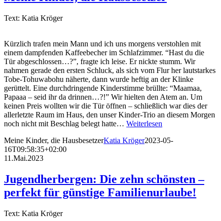
Text: Katia Kröger
Kürzlich trafen mein Mann und ich uns morgens verstohlen mit
einem dampfenden Kaffeebecher im Schlafzimmer. “Hast du die
Tür abgeschlossen…?”, fragte ich leise. Er nickte stumm. Wir
nahmen gerade den ersten Schluck, als sich vom Flur her lautstarkes
Tobe-Tohuwabohu näherte, dann wurde heftig an der Klinke
gerüttelt. Eine durchdringende Kinderstimme brüllte: “Maamaa,
Papaaa – seid ihr da drinnen…?!” Wir hielten den Atem an. Um
keinen Preis wollten wir die Tür öffnen – schließlich war dies der
allerletzte Raum im Haus, den unser Kinder-Trio an diesem Morgen
noch nicht mit Beschlag belegt hatte…
Weiterlesen
Meine Kinder, die Hausbesetzer
Katia Kröger
2023-05-
16T09:58:35+02:00
11.Mai.2023
Jugendherbergen: Die zehn schönsten –
perfekt für günstige Familienurlaube!
Text: Katia Kröger