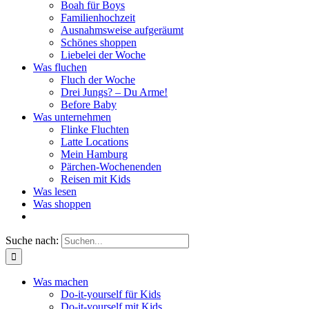
Boah für Boys
Familienhochzeit
Ausnahmsweise aufgeräumt
Schönes shoppen
Liebelei der Woche
Was fluchen
Fluch der Woche
Drei Jungs? – Du Arme!
Before Baby
Was unternehmen
Flinke Fluchten
Latte Locations
Mein Hamburg
Pärchen-Wochenenden
Reisen mit Kids
Was lesen
Was shoppen
Suche nach:
Was machen
Do-it-yourself für Kids
Do-it-yourself mit Kids