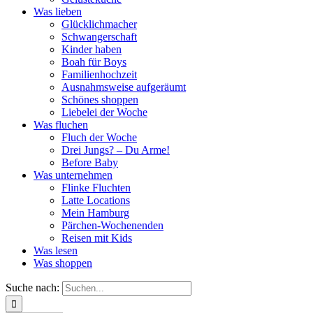
Was lieben
Glücklichmacher
Schwangerschaft
Kinder haben
Boah für Boys
Familienhochzeit
Ausnahmsweise aufgeräumt
Schönes shoppen
Liebelei der Woche
Was fluchen
Fluch der Woche
Drei Jungs? – Du Arme!
Before Baby
Was unternehmen
Flinke Fluchten
Latte Locations
Mein Hamburg
Pärchen-Wochenenden
Reisen mit Kids
Was lesen
Was shoppen
Suche nach: