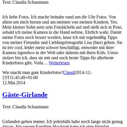
Text: Claudia Schaumann
Ich liebe Fotos. Ich mache beinahe rund um die Uhr Fotos. Von
allem um mich herum und am meisten von meinen Kindern. Yes.
Mein kleiner Sohn setzt sein Fotolächeln auf und stellt sich in Pose,
sobald ich meine Kamera in die Hand nehme. Ehrlich wahr. Damit
meine Fotos noch besser werden, lasse ich mir regelmäßig Tipps
von meiner Freundin und Lieblingsfotografin Lisa (hier) geben. Sie
ist irre cool, leider meist schwer beschäftigt, entweder mit ihrer
Kamera irgendwo in der Welt oder daheim mit ihren Kids. Umso
stolzer bin ich, dass sie mir und euch heute Tipps für allerbeste
Kinderfotos gibt. Voila…
Weiterlesen
Wie macht man gute Kinderfotos?
Claudi
2014-12-
23T11:45:49+01:00
12.Mai.2014
Gäste-Girlande
Text: Claudia Schaumann
Girlanden gehen immer. Ich jedenfalls habe noch lange nicht genug
davon. Für unsere Familien-Hochzeit habe ich eine Sitzplan-