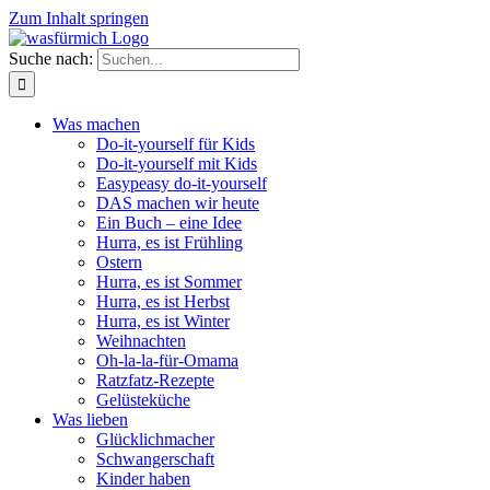
Zum Inhalt springen
Suche nach:
Was machen
Do-it-yourself für Kids
Do-it-yourself mit Kids
Easypeasy do-it-yourself
DAS machen wir heute
Ein Buch – eine Idee
Hurra, es ist Frühling
Ostern
Hurra, es ist Sommer
Hurra, es ist Herbst
Hurra, es ist Winter
Weihnachten
Oh-la-la-für-Omama
Ratzfatz-Rezepte
Gelüsteküche
Was lieben
Glücklichmacher
Schwangerschaft
Kinder haben