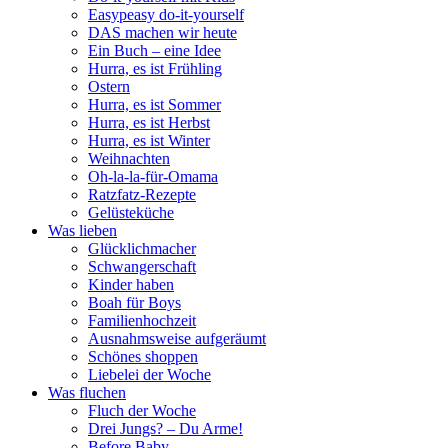
Easypeasy do-it-yourself
DAS machen wir heute
Ein Buch – eine Idee
Hurra, es ist Frühling
Ostern
Hurra, es ist Sommer
Hurra, es ist Herbst
Hurra, es ist Winter
Weihnachten
Oh-la-la-für-Omama
Ratzfatz-Rezepte
Gelüsteküche
Was lieben
Glücklichmacher
Schwangerschaft
Kinder haben
Boah für Boys
Familienhochzeit
Ausnahmsweise aufgeräumt
Schönes shoppen
Liebelei der Woche
Was fluchen
Fluch der Woche
Drei Jungs? – Du Arme!
Before Baby