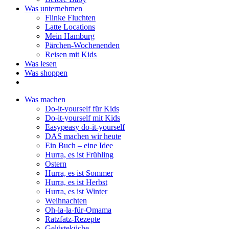
Was unternehmen
Flinke Fluchten
Latte Locations
Mein Hamburg
Pärchen-Wochenenden
Reisen mit Kids
Was lesen
Was shoppen
Was machen
Do-it-yourself für Kids
Do-it-yourself mit Kids
Easypeasy do-it-yourself
DAS machen wir heute
Ein Buch – eine Idee
Hurra, es ist Frühling
Ostern
Hurra, es ist Sommer
Hurra, es ist Herbst
Hurra, es ist Winter
Weihnachten
Oh-la-la-für-Omama
Ratzfatz-Rezepte
Gelüsteküche