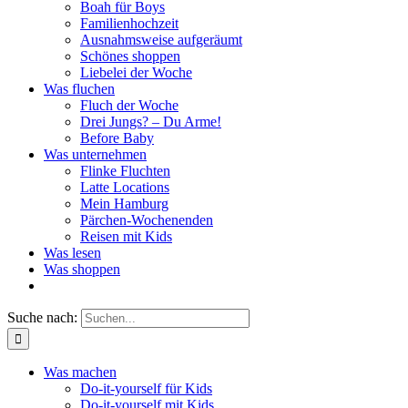
Boah für Boys
Familienhochzeit
Ausnahmsweise aufgeräumt
Schönes shoppen
Liebelei der Woche
Was fluchen
Fluch der Woche
Drei Jungs? – Du Arme!
Before Baby
Was unternehmen
Flinke Fluchten
Latte Locations
Mein Hamburg
Pärchen-Wochenenden
Reisen mit Kids
Was lesen
Was shoppen
Suche nach:
Was machen
Do-it-yourself für Kids
Do-it-yourself mit Kids