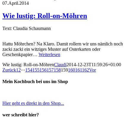
07.April.2014
Wie lustig: Roll-on-Möhren
Text: Claudia Schaumann
Hattu Möhrchen? Na Klaro. Damit rollern wir uns nämlich noch
zacki zacki ein witziges Muster auf Osterkarten oder
Geschenkpapier…
Weiterlesen
Wie lustig: Roll-on-Möhren
Claudi
2014-12-23T11:59:26+01:00
Zurück
1
2
···
154
155
156
157
158
159
160
161
162
Vor
Mein Kochbuch bei uns im Shop
Hier geht es direkt in den Shop...
wer schreibt hier?