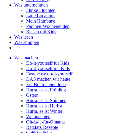
Was unternehmen
Flinke Fluchten
Latte Locations
Mein Hamburg
Pärchen-Wochenenden
Reisen mit Kids
Was lesen
Was shoppen
Was machen
Do-it-yourself für Kids
Do-it-yourself mit Kids
Easypeasy do-it-yourself
DAS machen wir heute
Ein Buch – eine Idee
Hurra, es ist Frühling
Ostern
Hurra, es ist Sommer
Hurra, es ist Herbst
Hurra, es ist Winter
Weihnachten
Oh-la-la-für-Omama
Ratzfatz-Rezepte
Gelüsteküche