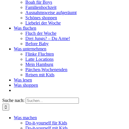
Boah für Boys
Familienhochzeit
Ausnahmsweise aufgeräumt
Schönes shoppen
Liebelei der Woche
Was fluchen
Fluch der Woche
Drei Jungs? – Du Arme!
Before Baby
Was unternehmen
Flinke Fluchten
Latte Locations
Mein Hamburg
Pärchen-Wochenenden
Reisen mit Kids
Was lesen
Was shoppen
Suche nach:
Was machen
Do-it-yourself für Kids
Do-it-yourself mit Kids