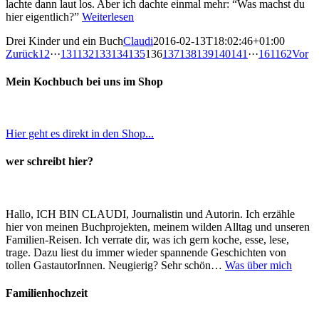
lachte dann laut los. Aber ich dachte einmal mehr: “Was machst du
hier eigentlich?”
Weiterlesen
Drei Kinder und ein Buch
Claudi
2016-02-13T18:02:46+01:00
Zurück
1
2
···
131
132
133
134
135
136
137
138
139
140
141
···
161
162
Vor
Mein Kochbuch bei uns im Shop
Hier geht es direkt in den Shop...
wer schreibt hier?
Hallo, ICH BIN CLAUDI, Journalistin und Autorin. Ich erzähle
hier von meinen Buchprojekten, meinem wilden Alltag und unseren
Familien-Reisen. Ich verrate dir, was ich gern koche, esse, lese,
trage. Dazu liest du immer wieder spannende Geschichten von
tollen GastautorInnen. Neugierig? Sehr schön…
Was über mich
Familienhochzeit