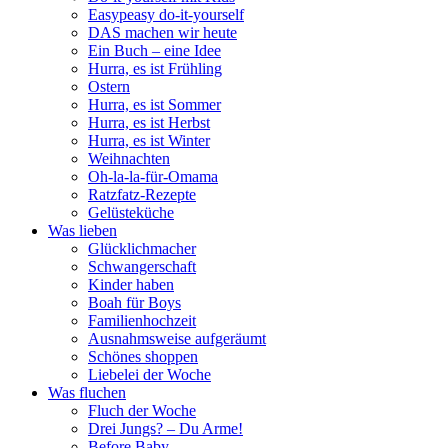
Easypeasy do-it-yourself
DAS machen wir heute
Ein Buch – eine Idee
Hurra, es ist Frühling
Ostern
Hurra, es ist Sommer
Hurra, es ist Herbst
Hurra, es ist Winter
Weihnachten
Oh-la-la-für-Omama
Ratzfatz-Rezepte
Gelüsteküche
Was lieben
Glücklichmacher
Schwangerschaft
Kinder haben
Boah für Boys
Familienhochzeit
Ausnahmsweise aufgeräumt
Schönes shoppen
Liebelei der Woche
Was fluchen
Fluch der Woche
Drei Jungs? – Du Arme!
Before Baby