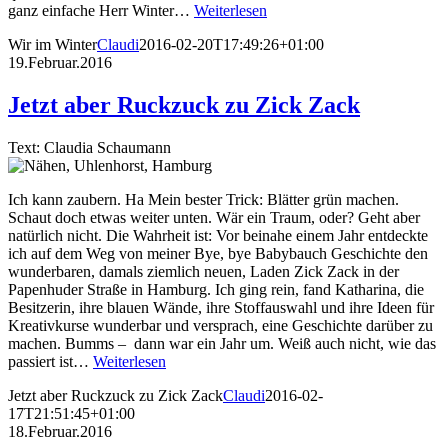
ganz einfache Herr Winter…
Weiterlesen
Wir im Winter
Claudi
2016-02-20T17:49:26+01:00
19.Februar.2016
Jetzt aber Ruckzuck zu Zick Zack
Text: Claudia Schaumann
Ich kann zaubern. Ha Mein bester Trick: Blätter grün machen.
Schaut doch etwas weiter unten. Wär ein Traum, oder? Geht aber
natürlich nicht. Die Wahrheit ist: Vor beinahe einem Jahr entdeckte
ich auf dem Weg von meiner Bye, bye Babybauch Geschichte den
wunderbaren, damals ziemlich neuen, Laden Zick Zack in der
Papenhuder Straße in Hamburg. Ich ging rein, fand Katharina, die
Besitzerin, ihre blauen Wände, ihre Stoffauswahl und ihre Ideen für
Kreativkurse wunderbar und versprach, eine Geschichte darüber zu
machen. Bumms – dann war ein Jahr um. Weiß auch nicht, wie das
passiert ist…
Weiterlesen
Jetzt aber Ruckzuck zu Zick Zack
Claudi
2016-02-
17T21:51:45+01:00
18.Februar.2016