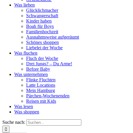
Was lieben
Glücklichmacher
Schwangerschaft
Kinder haben
Boah für Boys
Familienhochzeit
Ausnahmsweise aufgeräumt
Schönes shoppen
Liebelei der Woche
Was fluchen
Fluch der Woche
Drei Jungs? – Du Arme!
Before Baby
Was unternehmen
Flinke Fluchten
Latte Locations
Mein Hamburg
Pärchen-Wochenenden
Reisen mit Kids
Was lesen
Was shoppen
Suche nach: