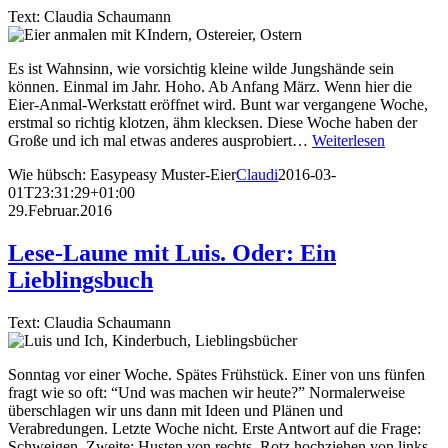
Text: Claudia Schaumann
Es ist Wahnsinn, wie vorsichtig kleine wilde Jungshände sein
können. Einmal im Jahr. Hoho. Ab Anfang März. Wenn hier die
Eier-Anmal-Werkstatt eröffnet wird. Bunt war vergangene Woche,
erstmal so richtig klotzen, ähm klecksen. Diese Woche haben der
Große und ich mal etwas anderes ausprobiert…
Weiterlesen
Wie hübsch: Easypeasy Muster-Eier
Claudi
2016-03-
01T23:31:29+01:00
29.Februar.2016
Lese-Laune mit Luis. Oder: Ein
Lieblingsbuch
Text: Claudia Schaumann
Sonntag vor einer Woche. Spätes Frühstück. Einer von uns fünfen
fragt wie so oft: “Und was machen wir heute?” Normalerweise
überschlagen wir uns dann mit Ideen und Plänen und
Verabredungen. Letzte Woche nicht. Erste Antwort auf die Frage:
Schweigen. Zweite: Husten von rechts. Rotz hochziehen von links.