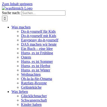
Zum Inhalt springen
Suche nach:
Was machen
Do-it-yourself für Kids
Do-it-yourself mit Kids
Easypeasy do-it-yourself
DAS machen wir heute
Ein Buch – eine Idee
Hurra, es ist Frühling
Ostern
Hurra, es ist Sommer
Hurra, es ist Herbst
Hurra, es ist Winter
Weihnachten
Oh-la-la-für-Omama
Ratzfatz-Rezepte
Gelüsteküche
Was lieben
Glücklichmacher
Schwangerschaft
Kinder haben