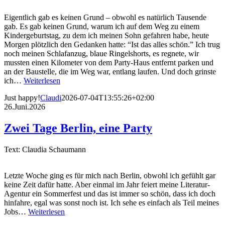
Eigentlich gab es keinen Grund – obwohl es natürlich Tausende
gab. Es gab keinen Grund, warum ich auf dem Weg zu einem
Kindergeburtstag, zu dem ich meinen Sohn gefahren habe, heute
Morgen plötzlich den Gedanken hatte: “Ist das alles schön.” Ich trug
noch meinen Schlafanzug, blaue Ringelshorts, es regnete, wir
mussten einen Kilometer von dem Party-Haus entfernt parken und
an der Baustelle, die im Weg war, entlang laufen. Und doch grinste
ich…
Weiterlesen
Just happy!
Claudi
2026-07-04T13:55:26+02:00
26.Juni.2026
Zwei Tage Berlin, eine Party
Text: Claudia Schaumann
Letzte Woche ging es für mich nach Berlin, obwohl ich gefühlt gar
keine Zeit dafür hatte. Aber einmal im Jahr feiert meine Literatur-
Agentur ein Sommerfest und das ist immer so schön, dass ich doch
hinfahre, egal was sonst noch ist. Ich sehe es einfach als Teil meines
Jobs…
Weiterlesen