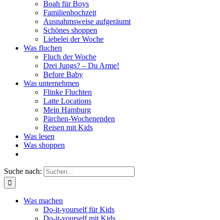
Boah für Boys
Familienhochzeit
Ausnahmsweise aufgeräumt
Schönes shoppen
Liebelei der Woche
Was fluchen
Fluch der Woche
Drei Jungs? – Du Arme!
Before Baby
Was unternehmen
Flinke Fluchten
Latte Locations
Mein Hamburg
Pärchen-Wochenenden
Reisen mit Kids
Was lesen
Was shoppen
Suche nach:
Was machen
Do-it-yourself für Kids
Do-it-yourself mit Kids