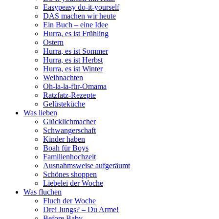
Easypeasy do-it-yourself
DAS machen wir heute
Ein Buch – eine Idee
Hurra, es ist Frühling
Ostern
Hurra, es ist Sommer
Hurra, es ist Herbst
Hurra, es ist Winter
Weihnachten
Oh-la-la-für-Omama
Ratzfatz-Rezepte
Gelüsteküche
Was lieben
Glücklichmacher
Schwangerschaft
Kinder haben
Boah für Boys
Familienhochzeit
Ausnahmsweise aufgeräumt
Schönes shoppen
Liebelei der Woche
Was fluchen
Fluch der Woche
Drei Jungs? – Du Arme!
Before Baby