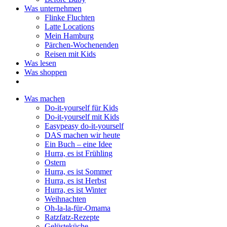
Was unternehmen
Flinke Fluchten
Latte Locations
Mein Hamburg
Pärchen-Wochenenden
Reisen mit Kids
Was lesen
Was shoppen
Was machen
Do-it-yourself für Kids
Do-it-yourself mit Kids
Easypeasy do-it-yourself
DAS machen wir heute
Ein Buch – eine Idee
Hurra, es ist Frühling
Ostern
Hurra, es ist Sommer
Hurra, es ist Herbst
Hurra, es ist Winter
Weihnachten
Oh-la-la-für-Omama
Ratzfatz-Rezepte
Gelüsteküche