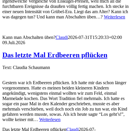
irgendwelche Vergleiche von Eiskugel-Preisen, weil mich all die
furchtbaren Ereignisse da draußen völlig fertig machen. Ich stecke in
einer neuen Intensität von Grübel-Era. Liegt das am Alter? Kann ich
was dagegen tun? Und kann man Abschalten üben…?
Weiterlesen
Kann man Abschalten üben?
Claudi
2026-07-31T15:20:33+02:00
09.Juli.2026
Das letzte Mal Erdbeeren pflücken
Text: Claudia Schaumann
Gestern war ich Erdbeeren pflücken. Ich hatte mir das schon länger
vorgenommen. Hatte es meinen beiden kleineren Kindern
angekündigt, wenigstens einmal wollten wir zum Feld, einmal
Marmelade kochen. Das Wort Tradition fiel mehrmals. Ich hatte es
sogar ein paar Mal in den Kalender geschrieben, musste es aber
mehrmals verschieben, weil doch noch ein Job zu tun war, ein Kind
gefahren werden musste, sowas. Als ich heute sagte “Los geht’s!”,
wollte keiner mit…
Weiterlesen
Das letzte Mal Erdbeeren pflücken
Claudi
2026-07-