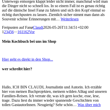
Unterwegs entsorgen klappt leider nicht immer, manchmal wird man
die Dinger nicht so schnell los. In so einem Fall ist es genau richtig
auf die dänische Insel Fanø zu fahren und sich den Kopf einmal so
richtig durchpusten zu lassen. Ziemlich sicher nimmt man dann als
Souvenir schöne Erinnerungen mit…
Weiterlesen
Freipusten auf Fanø
Claudi
2026-05-26T11:34:51+02:00
1
2
3
4
5
6
···
161
162
Vor
Mein Kochbuch bei uns im Shop
Hier geht es direkt in den Shop...
wer schreibt hier?
Hallo, ICH BIN CLAUDI, Journalistin und Autorin. Ich erzähle
hier von meinen Buchprojekten, meinem wilden Alltag und unseren
Familien-Reisen. Ich verrate dir, was ich gern koche, esse, lese,
trage. Dazu liest du immer wieder spannende Geschichten von
tollen GastautorInnen. Neugierig? Sehr schön…
Was über mich