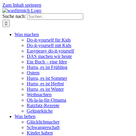
Zum Inhalt springen
Suche nach:
Was machen
Do-it-yourself für Kids
Do-it-yourself mit Kids
Easypeasy do-it-yourself
DAS machen wir heute
Ein Buch – eine Idee
Hurra, es ist Frühling
Ostern
Hurra, es ist Sommer
Hurra, es ist Herbst
Hurra, es ist Winter
Weihnachten
Oh-la-la-für-Omama
Ratzfatz-Rezepte
Gelüsteküche
Was lieben
Glücklichmacher
Schwangerschaft
Kinder haben