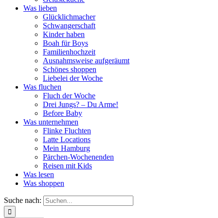
Was lieben
Glücklichmacher
Schwangerschaft
Kinder haben
Boah für Boys
Familienhochzeit
Ausnahmsweise aufgeräumt
Schönes shoppen
Liebelei der Woche
Was fluchen
Fluch der Woche
Drei Jungs? – Du Arme!
Before Baby
Was unternehmen
Flinke Fluchten
Latte Locations
Mein Hamburg
Pärchen-Wochenenden
Reisen mit Kids
Was lesen
Was shoppen
Suche nach: