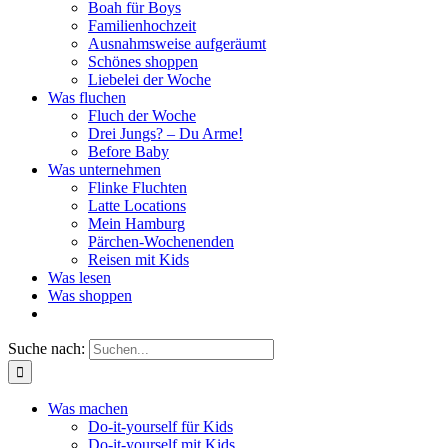
Boah für Boys
Familienhochzeit
Ausnahmsweise aufgeräumt
Schönes shoppen
Liebelei der Woche
Was fluchen
Fluch der Woche
Drei Jungs? – Du Arme!
Before Baby
Was unternehmen
Flinke Fluchten
Latte Locations
Mein Hamburg
Pärchen-Wochenenden
Reisen mit Kids
Was lesen
Was shoppen
Suche nach:
Was machen
Do-it-yourself für Kids
Do-it-yourself mit Kids