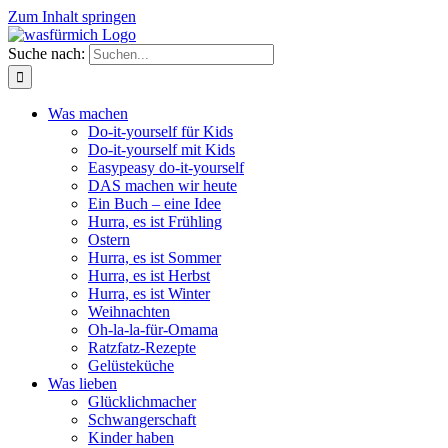
Zum Inhalt springen
Suche nach:
Was machen
Do-it-yourself für Kids
Do-it-yourself mit Kids
Easypeasy do-it-yourself
DAS machen wir heute
Ein Buch – eine Idee
Hurra, es ist Frühling
Ostern
Hurra, es ist Sommer
Hurra, es ist Herbst
Hurra, es ist Winter
Weihnachten
Oh-la-la-für-Omama
Ratzfatz-Rezepte
Gelüsteküche
Was lieben
Glücklichmacher
Schwangerschaft
Kinder haben