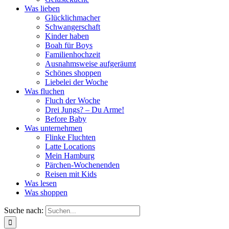
Was lieben
Glücklichmacher
Schwangerschaft
Kinder haben
Boah für Boys
Familienhochzeit
Ausnahmsweise aufgeräumt
Schönes shoppen
Liebelei der Woche
Was fluchen
Fluch der Woche
Drei Jungs? – Du Arme!
Before Baby
Was unternehmen
Flinke Fluchten
Latte Locations
Mein Hamburg
Pärchen-Wochenenden
Reisen mit Kids
Was lesen
Was shoppen
Suche nach: