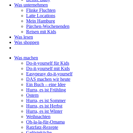
Was unternehmen
Flinke Fluchten
Latte Locations
Mein Hamburg
Pärchen-Wochenenden
Reisen mit Kids
Was lesen
Was shoppen
Was machen
Do-it-yourself für Kids
Do-it-yourself mit Kids
Easypeasy do-it-yourself
DAS machen wir heute
Ein Buch – eine Idee
Hurra, es ist Frühling
Ostern
Hurra, es ist Sommer
Hurra, es ist Herbst
Hurra, es ist Winter
Weihnachten
Oh-la-la-für-Omama
Ratzfatz-Rezepte
Gelüsteküche