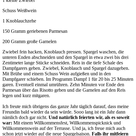
1 kleine Zwiebel
Schuss Weißwein
1 Knoblauchzehe
150 Gramm geriebenen Parmesan
200 Gramm große Garnelen
Zwiebel fein hacken, Knoblauch pressen. Spargel waschen, die
unteren Enden abschneiden und den Spargel in etwa zwei bis drei
Zentimeter lange Stücke schneiden. Reis in die tiefe Schale des
Dampfgarers geben. Zwiebel, Knoblauch und Spargel dazugeben.
Mit Brühe und einem Schuss Wein aufgießen und in den
Dampfgarer schieben. Im Programm Dampf 1 für 20 bis 25 Minuten
garen. Eventuell einmal umrühren. Zehn Minuten vor Ende den
Parmesan über das Risotto geben und die Garnelen auf den Reis
legen und kurz mitgaren.
Ich freute mich übrigens das ganze Jahr täglich darauf, dass meine
Freundin bald wieder da sein würde. Sooo lang ist ein Jahr dann
nämlich doch gar nicht.
Und natürlich feierten wir, als es soweit
war:
Mit einem Willkommensfest, Willkommenspicknick und
Willkommenswein auf der Terrasse. Und ja, ich freue mich auch
schon jetzt wieder auf die neue Spargelsaison.
Falls ihr mitfeiern