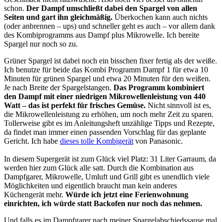
schon.
Der Dampf umschließt dabei den Spargel von allen
Seiten und gart ihn gleichmäßig.
Überkochen kann auch nichts
(oder anbrennen – ups) und schneller geht es auch – vor allem dank
des Kombiprogramms aus Dampf plus Mikrowelle. Ich bereite
Spargel nur noch so zu.
Grüner Spargel ist dabei noch ein bisschen fixer fertig als der weiße.
Ich benutze für beide das Kombi Programm Dampf 1 für etwa 10
Minuten für grünen Spargel und etwa 20 Minuten für den weißen.
Je nach Breite der Spargelstangen.
Das Programm kombiniert
den Dampf mit einer niedrigen Mikrowellenleistung von 440
Watt – das ist perfekt für frisches Gemüse.
Nicht sinnvoll ist es,
die Mikrowellenleistung zu erhöhen, um noch mehr Zeit zu sparen.
Tollerweise gibt es im Anleitungsheft unzählige Tipps und Rezepte,
da findet man immer einen passenden Vorschlag für das geplante
Gericht. Ich habe
dieses tolle Kombigerät
von Panasonic.
In diesem Supergerät ist zum Glück viel Platz: 31 Liter Garraum, da
werden hier zum Glück alle satt. Durch die Kombination aus
Dampfgarer, Mikrowelle, Umluft und Grill gibt es unendlich viele
Möglichkeiten und eigentlich braucht man kein anderes
Küchengerät mehr.
Würde ich jetzt eine Ferienwohnung
einrichten, ich würde statt Backofen nur noch das nehmen.
Und falls es im Dampfgarer nach meiner Spargelabschiedssause mal