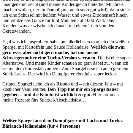
unangenehm riecht (und meine Kinder gleich hinterher Milchreis
machen wollen, der im Dampfgarer auch sooo gut wird), dann stelle
ich eine Schüssel mit heißem Wasser und etwas Zitronensaft hinein
und erhitze das Ganze für fünf Minuten auf 1000 Watt. Das
Kondenswasser wische ich danach mit einem Tuch von den
Gerätewänden.
Egal was ich ausprobiert habe, am allerliebsten mag ich den weißen
Spargel mit Kartoffeln und Sauce Hollandaise.
Weil ich die zwar
gern esse, aber nicht gern mache, hat mir meine
Schwiegermutter eine Turbo-Version verraten.
Die ist eine super
Alternative. Und meine Kinder schauen so gern dabei zu, wenn ich
sie mit dem Pürierstab zaubere. Zum Spargel esse ich auch gern ein
Stück Lachs. Der wird im Dampfgarer ebenfalls super lecker.
Grünen Spargel liebe ich als Risotto und – seit diesem Jahr – mit
köstlicher Vanillebutter.
Den Tipp hat mir ein Spargelbauer
gegeben – und die Kombi ist wirklich zu gut.
Hier kommen
meine Rezepte fürs Spargel-Abschiedsfest…
Weißer Spargel aus dem Dampfgarer mit Lachs und Turbo-
Bärlauch-Hollandaise (für 4 Personen)