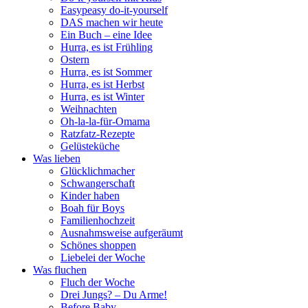
Easypeasy do-it-yourself
DAS machen wir heute
Ein Buch – eine Idee
Hurra, es ist Frühling
Ostern
Hurra, es ist Sommer
Hurra, es ist Herbst
Hurra, es ist Winter
Weihnachten
Oh-la-la-für-Omama
Ratzfatz-Rezepte
Gelüsteküche
Was lieben
Glücklichmacher
Schwangerschaft
Kinder haben
Boah für Boys
Familienhochzeit
Ausnahmsweise aufgeräumt
Schönes shoppen
Liebelei der Woche
Was fluchen
Fluch der Woche
Drei Jungs? – Du Arme!
Before Baby