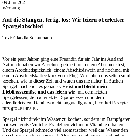
09.Juni.2021
Werbung
Auf die Stangen, fertig, los: Wir feiern oberlecker
Spargelabschied
Text: Claudia Schaumann
Vor ein paar Jahren ging eine Freundin für ein Jahr ins Ausland.
Natürlich haben wir Abschied gefeiert: mit einem Abschiedsfest,
einem Abschiedspicknick, einem Abschiedswein und nochmal mit
einem Abschiedskaffee kurz vorm Flug. Wir haben uns selten so oft
gesehen, wie in dieser Zeit und waren uns nie näher. In Sachen
Spargel mache ich es genauso.
Er ist und bleibt mein
Lieblingsgemüse und das feiern wir
: mit dem letzten
Spargelessen, dem allerletzten Spargelessen und dem
allerallerletzten. Damit es nicht langweilig wird, hier drei Rezepte
fürs große Finale…
Spargel nicht direkt im Wasser zu kochen, sondern im Dampfgarer
hat zwei große Vorteile: Es bleiben viel mehr Vitamine erhalten.
Und der Spargel schmeckt viel aromatischer, weil das Wasser den
Geschmack nicht rauswäscht. Also noch viel besser als ohnehin