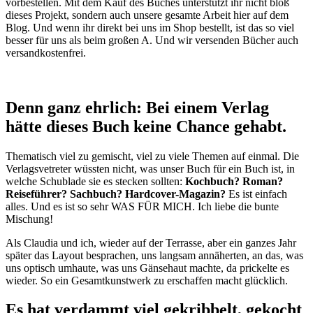
vorbestellen. Mit dem Kauf des Buches unterstützt ihr nicht bloß
dieses Projekt, sondern auch unsere gesamte Arbeit hier auf dem
Blog. Und wenn ihr direkt bei uns im Shop bestellt, ist das so viel
besser für uns als beim großen A. Und wir versenden Bücher auch
versandkostenfrei.
Denn ganz ehrlich: Bei einem Verlag
hätte dieses Buch keine Chance gehabt.
Thematisch viel zu gemischt, viel zu viele Themen auf einmal. Die
Verlagsvetreter wüssten nicht, was unser Buch für ein Buch ist, in
welche Schublade sie es stecken sollten:
Kochbuch? Roman?
Reiseführer? Sachbuch? Hardcover-Magazin?
Es ist einfach
alles. Und es ist so sehr WAS FÜR MICH. Ich liebe die bunte
Mischung!
Als Claudia und ich, wieder auf der Terrasse, aber ein ganzes Jahr
später das Layout besprachen, uns langsam annäherten, an das, was
uns optisch umhaute, was uns Gänsehaut machte, da prickelte es
wieder. So ein Gesamtkunstwerk zu erschaffen macht glücklich.
Es hat verdammt viel gekribbelt, gekocht