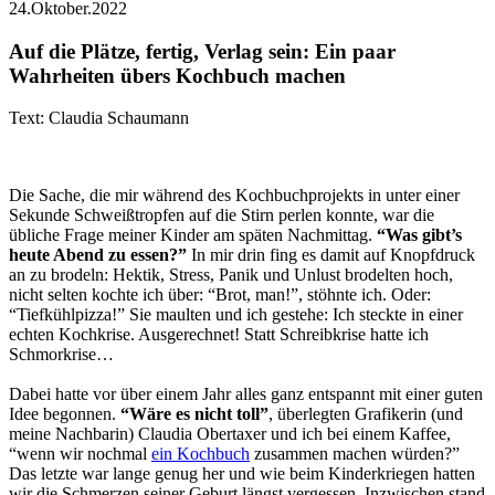
24.Oktober.2022
Auf die Plätze, fertig, Verlag sein: Ein paar
Wahrheiten übers Kochbuch machen
Text: Claudia Schaumann
Die Sache, die mir während des Kochbuchprojekts in unter einer
Sekunde Schweißtropfen auf die Stirn perlen konnte, war die
übliche Frage meiner Kinder am späten Nachmittag.
“Was gibt’s
heute Abend zu essen?”
In mir drin fing es damit auf Knopfdruck
an zu brodeln: Hektik, Stress, Panik und Unlust brodelten hoch,
nicht selten kochte ich über: “Brot, man!”, stöhnte ich. Oder:
“Tiefkühlpizza!” Sie maulten und ich gestehe: Ich steckte in einer
echten Kochkrise. Ausgerechnet! Statt Schreibkrise hatte ich
Schmorkrise…
Dabei hatte vor über einem Jahr alles ganz entspannt mit einer guten
Idee begonnen.
“Wäre es nicht toll”
, überlegten Grafikerin (und
meine Nachbarin) Claudia Obertaxer und ich bei einem Kaffee,
“wenn wir nochmal
ein Kochbuch
zusammen machen würden?”
Das letzte war lange genug her und wie beim Kinderkriegen hatten
wir die Schmerzen seiner Geburt längst vergessen. Inzwischen stand