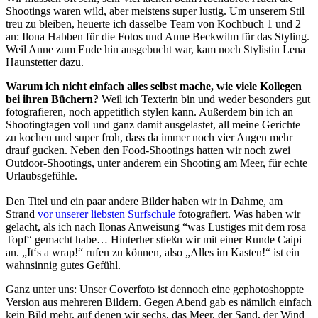
Shootings waren wild, aber meistens super lustig. Um unserem Stil
treu zu bleiben, heuerte ich dasselbe Team von Kochbuch 1 und 2
an: Ilona Habben für die Fotos und Anne Beckwilm für das Styling.
Weil Anne zum Ende hin ausgebucht war, kam noch Stylistin Lena
Haunstetter dazu.
Warum ich nicht einfach alles selbst mache, wie viele Kollegen
bei ihren Büchern?
Weil ich Texterin bin und weder besonders gut
fotografieren, noch appetitlich stylen kann. Außerdem bin ich an
Shootingtagen voll und ganz damit ausgelastet, all meine Gerichte
zu kochen und super froh, dass da immer noch vier Augen mehr
drauf gucken. Neben den Food-Shootings hatten wir noch zwei
Outdoor-Shootings, unter anderem ein Shooting am Meer, für echte
Urlaubsgefühle.
Den Titel und ein paar andere Bilder haben wir in Dahme, am
Strand
vor unserer liebsten Surfschule
fotografiert. Was haben wir
gelacht, als ich nach Ilonas Anweisung “was Lustiges mit dem rosa
Topf“ gemacht habe… Hinterher stießn wir mit einer Runde Caipi
an. „It‘s a wrap!“ rufen zu können, also „Alles im Kasten!“ ist ein
wahnsinnig gutes Gefühl.
Ganz unter uns: Unser Coverfoto ist dennoch eine gephotoshoppte
Version aus mehreren Bildern. Gegen Abend gab es nämlich einfach
kein Bild mehr, auf denen wir sechs, das Meer, der Sand, der Wind