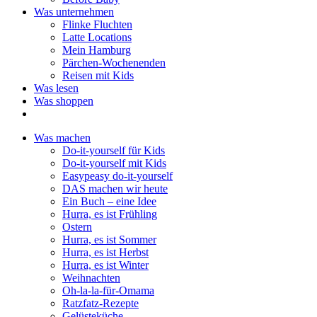
Was unternehmen
Flinke Fluchten
Latte Locations
Mein Hamburg
Pärchen-Wochenenden
Reisen mit Kids
Was lesen
Was shoppen
Was machen
Do-it-yourself für Kids
Do-it-yourself mit Kids
Easypeasy do-it-yourself
DAS machen wir heute
Ein Buch – eine Idee
Hurra, es ist Frühling
Ostern
Hurra, es ist Sommer
Hurra, es ist Herbst
Hurra, es ist Winter
Weihnachten
Oh-la-la-für-Omama
Ratzfatz-Rezepte
Gelüsteküche