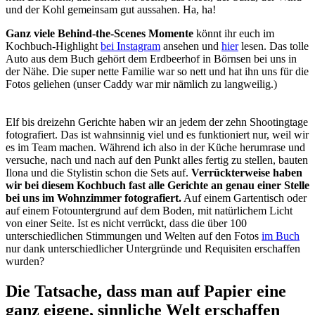
und der Kohl gemeinsam gut aussahen. Ha, ha!
Ganz viele Behind-the-Scenes Momente
könnt ihr euch im
Kochbuch-Highlight
bei Instagram
ansehen und
hier
lesen. Das tolle
Auto aus dem Buch gehört dem Erdbeerhof in Börnsen bei uns in
der Nähe. Die super nette Familie war so nett und hat ihn uns für die
Fotos geliehen (unser Caddy war mir nämlich zu langweilig.)
Elf bis dreizehn Gerichte haben wir an jedem der zehn Shootingtage
fotografiert. Das ist wahnsinnig viel und es funktioniert nur, weil wir
es im Team machen. Während ich also in der Küche herumrase und
versuche, nach und nach auf den Punkt alles fertig zu stellen, bauten
Ilona und die Stylistin schon die Sets auf.
Verrückterweise haben
wir bei diesem Kochbuch fast alle Gerichte an genau einer Stelle
bei uns im Wohnzimmer fotografiert.
Auf einem Gartentisch oder
auf einem Fotountergrund auf dem Boden, mit natürlichem Licht
von einer Seite. Ist es nicht verrückt, dass die über 100
unterschiedlichen Stimmungen und Welten auf den Fotos
im Buch
nur dank unterschiedlicher Untergründe und Requisiten erschaffen
wurden?
Die Tatsache, dass man auf Papier eine
ganz eigene, sinnliche Welt erschaffen