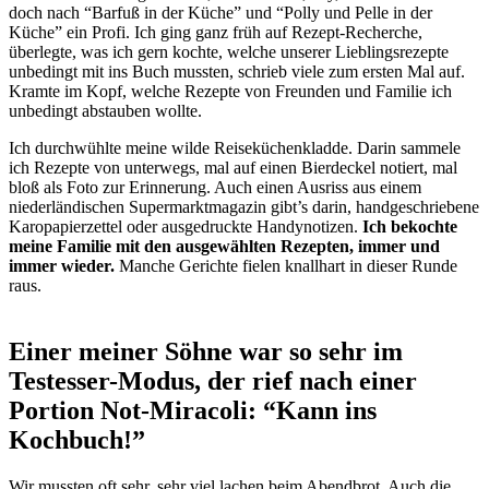
doch nach “Barfuß in der Küche” und “Polly und Pelle in der
Küche” ein Profi. Ich ging ganz früh auf Rezept-Recherche,
überlegte, was ich gern kochte, welche unserer Lieblingsrezepte
unbedingt mit ins Buch mussten, schrieb viele zum ersten Mal auf.
Kramte im Kopf, welche Rezepte von Freunden und Familie ich
unbedingt abstauben wollte.
Ich durchwühlte meine wilde Reiseküchenkladde. Darin sammele
ich Rezepte von unterwegs, mal auf einen Bierdeckel notiert, mal
bloß als Foto zur Erinnerung. Auch einen Ausriss aus einem
niederländischen Supermarktmagazin gibt’s darin, handgeschriebene
Karopapierzettel oder ausgedruckte Handynotizen.
Ich bekochte
meine Familie mit den ausgewählten Rezepten, immer und
immer wieder.
Manche Gerichte fielen knallhart in dieser Runde
raus.
Einer meiner Söhne war so sehr im
Testesser-Modus, der rief nach einer
Portion Not-Miracoli: “Kann ins
Kochbuch!”
Wir mussten oft sehr, sehr viel lachen beim Abendbrot. Auch die