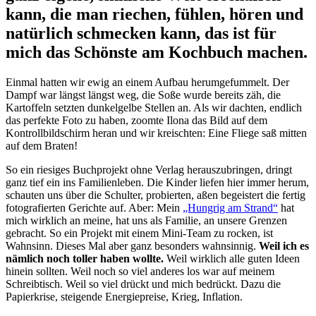
kann, die man riechen, fühlen, hören und
natürlich schmecken kann, das ist für
mich das Schönste am Kochbuch machen.
Einmal hatten wir ewig an einem Aufbau herumgefummelt. Der
Dampf war längst längst weg, die Soße wurde bereits zäh, die
Kartoffeln setzten dunkelgelbe Stellen an. Als wir dachten, endlich
das perfekte Foto zu haben, zoomte Ilona das Bild auf dem
Kontrollbildschirm heran und wir kreischten: Eine Fliege saß mitten
auf dem Braten!
So ein riesiges Buchprojekt ohne Verlag herauszubringen, dringt
ganz tief ein ins Familienleben. Die Kinder liefen hier immer herum,
schauten uns über die Schulter, probierten, aßen begeistert die fertig
fotografierten Gerichte auf. Aber: Mein
„Hungrig am Strand“
hat
mich wirklich an meine, hat uns als Familie, an unsere Grenzen
gebracht. So ein Projekt mit einem Mini-Team zu rocken, ist
Wahnsinn. Dieses Mal aber ganz besonders wahnsinnig.
Weil ich es
nämlich noch toller haben wollte.
Weil wirklich alle guten Ideen
hinein sollten. Weil noch so viel anderes los war auf meinem
Schreibtisch. Weil so viel drückt und mich bedrückt. Dazu die
Papierkrise, steigende Energiepreise, Krieg, Inflation.