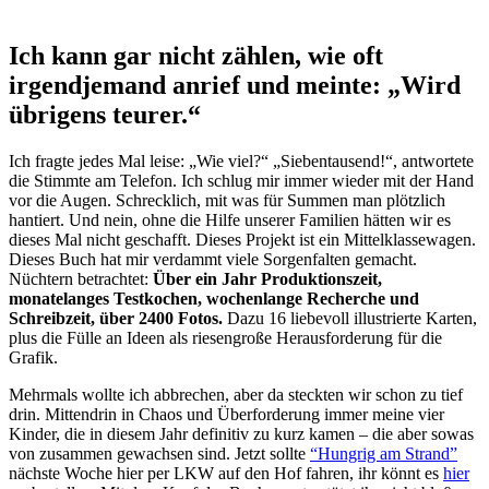
Ich kann gar nicht zählen, wie oft
irgendjemand anrief und meinte: „Wird
übrigens teurer.“
Ich fragte jedes Mal leise: „Wie viel?“ „Siebentausend!“, antwortete
die Stimmte am Telefon. Ich schlug mir immer wieder mit der Hand
vor die Augen. Schrecklich, mit was für Summen man plötzlich
hantiert. Und nein, ohne die Hilfe unserer Familien hätten wir es
dieses Mal nicht geschafft. Dieses Projekt ist ein Mittelklassewagen.
Dieses Buch hat mir verdammt viele Sorgenfalten gemacht.
Nüchtern betrachtet:
Über ein Jahr Produktionszeit,
monatelanges Testkochen, wochenlange Recherche und
Schreibzeit, über 2400 Fotos.
Dazu 16 liebevoll illustrierte Karten,
plus die Fülle an Ideen als riesengroße Herausforderung für die
Grafik.
Mehrmals wollte ich abbrechen, aber da steckten wir schon zu tief
drin. Mittendrin in Chaos und Überforderung immer meine vier
Kinder, die in diesem Jahr definitiv zu kurz kamen – die aber sowas
von zusammen gewachsen sind. Jetzt sollte
“Hungrig am Strand”
nächste Woche hier per LKW auf den Hof fahren, ihr könnt es
hier