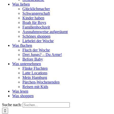
Was lieben
Glücklichmacher
Schwangerschaft
Kinder haben
Boah für Boys
Familienhochzeit
Ausnahmsweise aufgeräumt
Schönes shoppen
Liebelei der Woche
Was fluchen
Fluch der Woche
Drei Jungs? – Du Arme!
Before Baby
Was unternehmen
Flinke Fluchten
Latte Locations
Mein Hamburg
Pärchen-Wochenenden
Reisen mit Kids
Was lesen
Was shoppen
Suche nach: