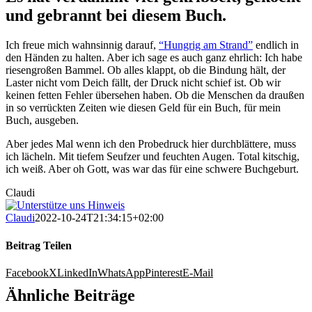
und gebrannt bei diesem Buch.
Ich freue mich wahnsinnig darauf,
“Hungrig am Strand”
endlich in
den Händen zu halten. Aber ich sage es auch ganz ehrlich: Ich habe
riesengroßen Bammel. Ob alles klappt, ob die Bindung hält, der
Laster nicht vom Deich fällt, der Druck nicht schief ist. Ob wir
keinen fetten Fehler übersehen haben. Ob die Menschen da draußen
in so verrückten Zeiten wie diesen Geld für ein Buch, für mein
Buch, ausgeben.
Aber jedes Mal wenn ich den Probedruck hier durchblättere, muss
ich lächeln. Mit tiefem Seufzer und feuchten Augen. Total kitschig,
ich weiß. Aber oh Gott, was war das für eine schwere Buchgeburt.
Claudi
Claudi
2022-10-24T21:34:15+02:00
Beitrag Teilen
Facebook
X
LinkedIn
WhatsApp
Pinterest
E-Mail
Ähnliche Beiträge