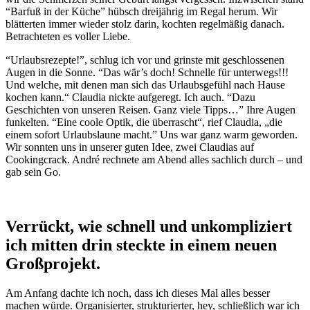
“Barfuß in der Küche” hübsch dreijährig im Regal herum. Wir
blätterten immer wieder stolz darin, kochten regelmäßig danach.
Betrachteten es voller Liebe.
“Urlaubsrezepte!”, schlug ich vor und grinste mit geschlossenen
Augen in die Sonne. “Das wär’s doch! Schnelle für unterwegs!!!
Und welche, mit denen man sich das Urlaubsgefühl nach Hause
kochen kann.“ Claudia nickte aufgeregt. Ich auch. “Dazu
Geschichten von unseren Reisen. Ganz viele Tipps…” Ihre Augen
funkelten. “Eine coole Optik, die überrascht“, rief Claudia, „die
einem sofort Urlaubslaune macht.” Uns war ganz warm geworden.
Wir sonnten uns in unserer guten Idee, zwei Claudias auf
Cookingcrack. André rechnete am Abend alles sachlich durch – und
gab sein Go.
Verrückt, wie schnell und unkompliziert
ich mitten drin steckte in einem neuen
Großprojekt.
Am Anfang dachte ich noch, dass ich dieses Mal alles besser
machen würde. Organisierter, strukturierter, hey, schließlich war ich