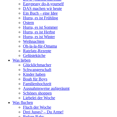
Easypeasy do-it-yourself
DAS machen wir heute
Ein Buch – eine Idee
Hurra, es ist Frühling
Ostern
Hurra, es ist Sommer
Hurra, es ist Herbst
Hurra, es ist Winter
Weihnachten
Oh-la-la-für-Omama
Ratzfatz-Rezepte
Gelüsteküche
Was lieben
Glücklichmacher
Schwangerschaft
Kinder haben
Boah für Boys
Familienhochzeit
Ausnahmsweise aufgeräumt
Schönes shoppen
Liebelei der Woche
Was fluchen
Fluch der Woche
Drei Jungs? – Du Arme!
Before Baby