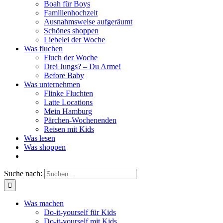
Boah für Boys
Familienhochzeit
Ausnahmsweise aufgeräumt
Schönes shoppen
Liebelei der Woche
Was fluchen
Fluch der Woche
Drei Jungs? – Du Arme!
Before Baby
Was unternehmen
Flinke Fluchten
Latte Locations
Mein Hamburg
Pärchen-Wochenenden
Reisen mit Kids
Was lesen
Was shoppen
Suche nach:
Was machen
Do-it-yourself für Kids
Do-it-yourself mit Kids