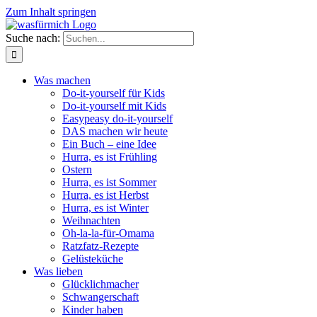
Zum Inhalt springen
Suche nach:
Was machen
Do-it-yourself für Kids
Do-it-yourself mit Kids
Easypeasy do-it-yourself
DAS machen wir heute
Ein Buch – eine Idee
Hurra, es ist Frühling
Ostern
Hurra, es ist Sommer
Hurra, es ist Herbst
Hurra, es ist Winter
Weihnachten
Oh-la-la-für-Omama
Ratzfatz-Rezepte
Gelüsteküche
Was lieben
Glücklichmacher
Schwangerschaft
Kinder haben