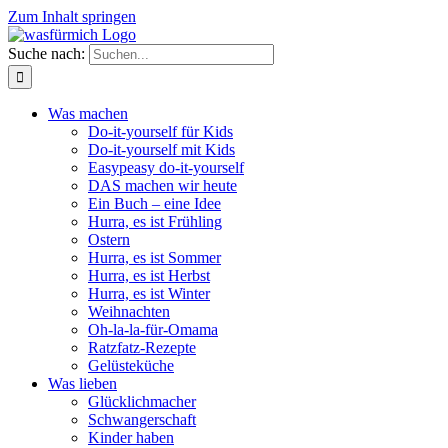
Zum Inhalt springen
Suche nach:
Was machen
Do-it-yourself für Kids
Do-it-yourself mit Kids
Easypeasy do-it-yourself
DAS machen wir heute
Ein Buch – eine Idee
Hurra, es ist Frühling
Ostern
Hurra, es ist Sommer
Hurra, es ist Herbst
Hurra, es ist Winter
Weihnachten
Oh-la-la-für-Omama
Ratzfatz-Rezepte
Gelüsteküche
Was lieben
Glücklichmacher
Schwangerschaft
Kinder haben