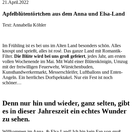
21.April.2022
Apfelblütentörtchen aus dem Anna und Elsa-Land
Text: Annabella Köhler
Im Frühling ist es bei uns im Alten Land besonders schön. Alles
knospt und sprießt, alles ist rosé. Das ganze Land mit Romantik-
Filter.
Die Blüte wird bei uns groß gefeiert
, jedes Jahr, am ersten
vollen Wochenende im Mai. Mit Wahl einer Blütenkönigin, Umzug
mit der freiwilligen Feuerwehr, Würstchenbuden,
Kunsthandwerkermarkt, Messerschleifer, Luftballons und Enten-
Angeln. Ein herrliches Dorfspektakel. Nur ein Fest ist noch
schöner…
Denn nur hin und wieder, ganz selten, gibt
es in dieser Jahreszeit ein echtes Wunder
zu sehen.
Willkommen im Anna- & Elsa-Land! Ich bin kein Fan von groß