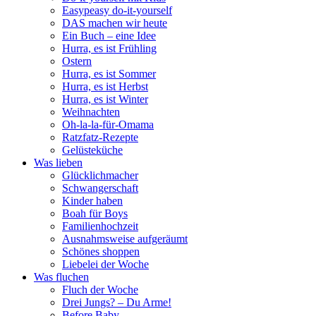
Easypeasy do-it-yourself
DAS machen wir heute
Ein Buch – eine Idee
Hurra, es ist Frühling
Ostern
Hurra, es ist Sommer
Hurra, es ist Herbst
Hurra, es ist Winter
Weihnachten
Oh-la-la-für-Omama
Ratzfatz-Rezepte
Gelüsteküche
Was lieben
Glücklichmacher
Schwangerschaft
Kinder haben
Boah für Boys
Familienhochzeit
Ausnahmsweise aufgeräumt
Schönes shoppen
Liebelei der Woche
Was fluchen
Fluch der Woche
Drei Jungs? – Du Arme!
Before Baby