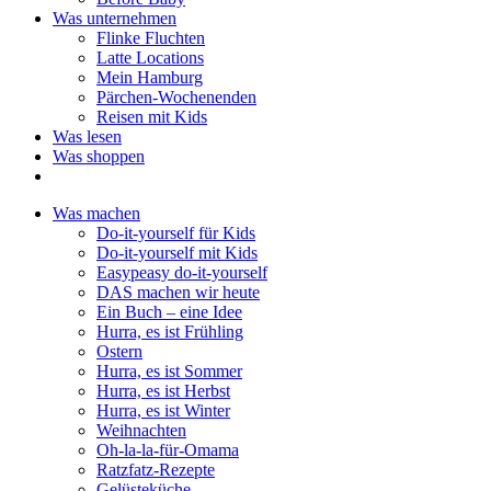
Was unternehmen
Flinke Fluchten
Latte Locations
Mein Hamburg
Pärchen-Wochenenden
Reisen mit Kids
Was lesen
Was shoppen
Was machen
Do-it-yourself für Kids
Do-it-yourself mit Kids
Easypeasy do-it-yourself
DAS machen wir heute
Ein Buch – eine Idee
Hurra, es ist Frühling
Ostern
Hurra, es ist Sommer
Hurra, es ist Herbst
Hurra, es ist Winter
Weihnachten
Oh-la-la-für-Omama
Ratzfatz-Rezepte
Gelüsteküche