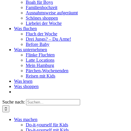
Boah für Boys
Familienhochzeit
Ausnahmsweise aufgeräumt
Schönes shoppen
Liebelei der Woche
Was fluchen
Fluch der Woche
Drei Jungs? – Du Arme!
Before Baby
Was unternehmen
Flinke Fluchten
Latte Locations
Mein Hamburg
Pärchen-Wochenenden
Reisen mit Kids
Was lesen
Was shoppen
Suche nach:
Was machen
Do-it-yourself für Kids
Do-it-yourself mit Kids