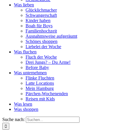
Was lieben
Glücklichmacher
Schwangerschaft
Kinder haben
Boah für Boys
Familienhochzeit
Ausnahmsweise aufgeräumt
Schönes shoppen
Liebelei der Woche
Was fluchen
Fluch der Woche
Drei Jungs? – Du Arme!
Before Baby
Was unternehmen
Flinke Fluchten
Latte Locations
Mein Hamburg
Pärchen-Wochenenden
Reisen mit Kids
Was lesen
Was shoppen
Suche nach: