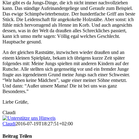
Klar gibt es da Jungs-Dinge, die ich nicht immer nachvollziehen
kann. Das ständige Aufeinandergeliege und Geraufe zum Beispiel.
Das ewige Schimpfwörterbenutze. Der hundertfache Griff ans beste
Stück. Die Leidenschaft für angekokelte Holzstäbe. Aber sonst: ich
fühle mich hervorragend als Henne im Korb. Und auch angesichts
dessen, was in der Welt da draußen alles Schreckliches passiert,
kann ich umso mehr sagen: Völlig egal welches Geschlecht.
Hauptsache gesund.
An der gleichen Raststätte, inzwischen wieder draußen und an
einem kleinen Spielplatz, bekam ich übrigens kurze Zeit später
folgendes mit: Meine Jungs spielten mit anderen Kindern auf der
Rutsche. Alle stellten sich gegenseitig vor und ein fremder Junge
fragte aus irgendeinem Grund meine Jungs nach einer Schwester.
“Wir haben keine Mädchen”, sagte einer meiner Söhne entsetzt.
Und dann: “Außer unsere Mama! Die ist bei uns was ganz
Besonderes.”
Liebe Grüße,
Claudi
Claudi
2016-07-19T18:27:51+02:00
Beitrag Teilen