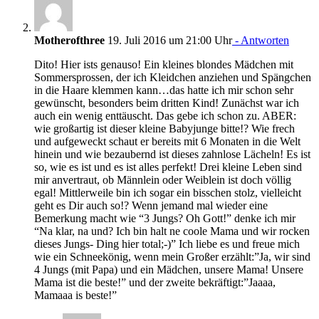
Motherofthree
19. Juli 2016 um 21:00 Uhr
- Antworten
Dito! Hier ists genauso! Ein kleines blondes Mädchen mit
Sommersprossen, der ich Kleidchen anziehen und Spängchen
in die Haare klemmen kann…das hatte ich mir schon sehr
gewünscht, besonders beim dritten Kind! Zunächst war ich
auch ein wenig enttäuscht. Das gebe ich schon zu. ABER:
wie großartig ist dieser kleine Babyjunge bitte!? Wie frech
und aufgeweckt schaut er bereits mit 6 Monaten in die Welt
hinein und wie bezaubernd ist dieses zahnlose Lächeln! Es ist
so, wie es ist und es ist alles perfekt! Drei kleine Leben sind
mir anvertraut, ob Männlein oder Weiblein ist doch völlig
egal! Mittlerweile bin ich sogar ein bisschen stolz, vielleicht
geht es Dir auch so!? Wenn jemand mal wieder eine
Bemerkung macht wie “3 Jungs? Oh Gott!” denke ich mir
“Na klar, na und? Ich bin halt ne coole Mama und wir rocken
dieses Jungs- Ding hier total;-)” Ich liebe es und freue mich
wie ein Schneekönig, wenn mein Großer erzählt:”Ja, wir sind
4 Jungs (mit Papa) und ein Mädchen, unsere Mama! Unsere
Mama ist die beste!” und der zweite bekräftigt:”Jaaaa,
Mamaaa is beste!”