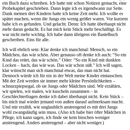
ein Buch dazu schreiben. Ich hatte mir schon Notizen gemacht, eine
Probekapitel geschrieben. Dann legte ich es irgendwann zur Seite.
Dank meinen drei Kindern hatte ich keine Zeit mehr. Ich wollte es
später machen, wenn die Jungs ein wenig größer waren. Vor kurzem
habe ich es gefunden. Und gelacht. Denn: Ich hatte überhaupt nicht
mehr daran gedacht. Es hat mich kein Stück mehr beschäftigt. Es
war nicht mehr wichtig. Ich habe dann übrigens ein Bastelbuch
geschreiben. Eins für alle.
Ich will ehrlich sein: Klar denke ich manchmal: Mensch, so ein
Mädchen, das wär schön. Aber genauso oft denke ich auch: “So ein
Kind das reitet, das wär schön.” Oder: “So ein Kind mit dunklen
Locken – hach, das wär was. Das wär schon süß.” Ich will sagen,
klar wünscht man sich manchmal etwas, das man nicht hat.
Dennoch würde ich für nix in der Welt meine Kinder eintauschen.
Mit der Zeit werden sie immer mehr kleine Persönlichkeiten –
schnurzpiepsegal, ob sie Jungs oder Mädchen sind. Wir erzählen,
wir spielen, wir malen, wir kuscheln zusammen – in
Geschlechterfragen denke ich dabei überhaupt nicht. Kein Stück –
bis mich mal wieder jemand von außen darauf aufmerksam macht.
Und mir erzählt, wie unglaublich anstrengend es mit drei Jungs
wohl zwangsläufig sein muss. (Also ich habe hier öfter Mädchen in
Pflege, ich kann sagen, ich finde sie kein bisschen weniger
anstrengend. Anders anstrengend – aber nicht weniger.)