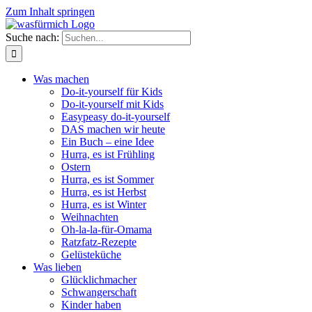
Zum Inhalt springen
Suche nach:
Was machen
Do-it-yourself für Kids
Do-it-yourself mit Kids
Easypeasy do-it-yourself
DAS machen wir heute
Ein Buch – eine Idee
Hurra, es ist Frühling
Ostern
Hurra, es ist Sommer
Hurra, es ist Herbst
Hurra, es ist Winter
Weihnachten
Oh-la-la-für-Omama
Ratzfatz-Rezepte
Gelüsteküche
Was lieben
Glücklichmacher
Schwangerschaft
Kinder haben