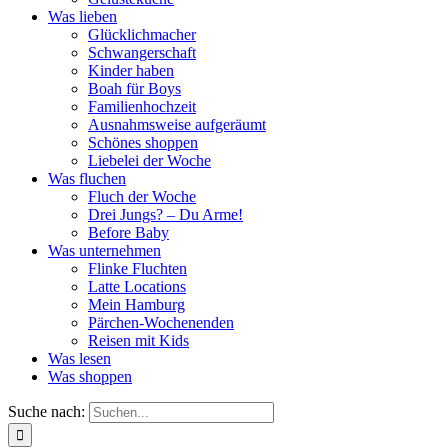
Was lieben
Glücklichmacher
Schwangerschaft
Kinder haben
Boah für Boys
Familienhochzeit
Ausnahmsweise aufgeräumt
Schönes shoppen
Liebelei der Woche
Was fluchen
Fluch der Woche
Drei Jungs? – Du Arme!
Before Baby
Was unternehmen
Flinke Fluchten
Latte Locations
Mein Hamburg
Pärchen-Wochenenden
Reisen mit Kids
Was lesen
Was shoppen
Suche nach: