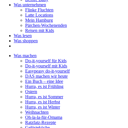
Was unternehmen
Flinke Fluchten
Latte Locations
Mein Hamburg
Pärchen-Wochenenden
Reisen mit Kids
Was lesen
Was shoppen
Was machen
Do-it-yourself für Kids
Do-it-yourself mit Kids
Easypeasy do-it-yourself
DAS machen wir heute
Ein Buch – eine Idee
Hurra, es ist Frühling
Ostern
Hurra, es ist Sommer
Hurra, es ist Herbst
Hurra, es ist Winter
Weihnachten
Oh-la-la-für-Omama
Ratzfatz-Rezepte
Gelüsteküche