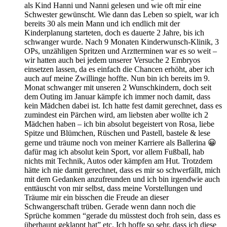
als Kind Hanni und Nanni gelesen und wie oft mir eine
Schwester gewünscht. Wie dann das Leben so spielt, war ich
bereits 30 als mein Mann und ich endlich mit der
Kinderplanung starteten, doch es dauerte 2 Jahre, bis ich
schwanger wurde. Nach 9 Monaten Kinderwunsch-Klinik, 3
OPs, unzähligen Spritzen und Arztterminen war es so weit –
wir hatten auch bei jedem unserer Versuche 2 Embryos
einsetzen lassen, da es einfach die Chancen erhöht, aber ich
auch auf meine Zwillinge hoffte. Nun bin ich bereits im 9.
Monat schwanger mit unseren 2 Wunschkindern, doch seit
dem Outing im Januar kämpfe ich immer noch damit, dass
kein Mädchen dabei ist. Ich hatte fest damit gerechnet, dass es
zumindest ein Pärchen wird, am liebsten aber wollte ich 2
Mädchen haben – ich bin absolut begeistert von Rosa, liebe
Spitze und Blümchen, Rüschen und Pastell, bastele & lese
gerne und träume noch von meiner Karriere als Ballerina 😀
dafür mag ich absolut kein Sport, vor allem Fußball, hab
nichts mit Technik, Autos oder kämpfen am Hut. Trotzdem
hätte ich nie damit gerechnet, dass es mir so schwerfällt, mich
mit dem Gedanken anzufreunden und ich bin irgendwie auch
enttäuscht von mir selbst, dass meine Vorstellungen und
Träume mir ein bisschen die Freude an dieser
Schwangerschaft trüben. Gerade wenn dann noch die
Sprüche kommen “gerade du müsstest doch froh sein, dass es
überhaupt geklappt hat” etc. Ich hoffe so sehr, dass ich diese