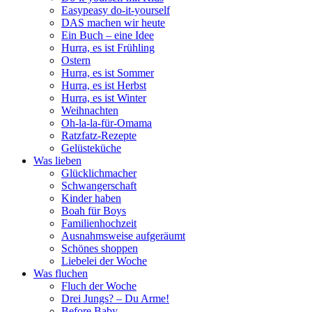
Easypeasy do-it-yourself
DAS machen wir heute
Ein Buch – eine Idee
Hurra, es ist Frühling
Ostern
Hurra, es ist Sommer
Hurra, es ist Herbst
Hurra, es ist Winter
Weihnachten
Oh-la-la-für-Omama
Ratzfatz-Rezepte
Gelüsteküche
Was lieben
Glücklichmacher
Schwangerschaft
Kinder haben
Boah für Boys
Familienhochzeit
Ausnahmsweise aufgeräumt
Schönes shoppen
Liebelei der Woche
Was fluchen
Fluch der Woche
Drei Jungs? – Du Arme!
Before Baby