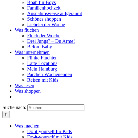
Boah für Boys
Familienhochzeit
Ausnahmsweise aufgeräumt
Schönes shoppen
Liebelei der Woche
Was fluchen
Fluch der Woche
Drei Jungs? – Du Arme!
Before Baby
Was unternehmen
Flinke Fluchten
Latte Locations
Mein Hamburg
Pärchen-Wochenenden
Reisen mit Kids
Was lesen
Was shoppen
Suche nach:
Was machen
Do-it-yourself für Kids
Do-it-yourself mit Kids