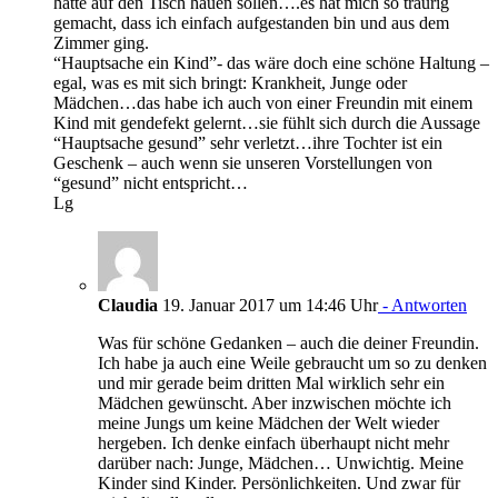
hätte auf den Tisch hauen sollen….es hat mich so traurig
gemacht, dass ich einfach aufgestanden bin und aus dem
Zimmer ging.
“Hauptsache ein Kind”- das wäre doch eine schöne Haltung –
egal, was es mit sich bringt: Krankheit, Junge oder
Mädchen…das habe ich auch von einer Freundin mit einem
Kind mit gendefekt gelernt…sie fühlt sich durch die Aussage
“Hauptsache gesund” sehr verletzt…ihre Tochter ist ein
Geschenk – auch wenn sie unseren Vorstellungen von
“gesund” nicht entspricht…
Lg
Claudia
19. Januar 2017 um 14:46 Uhr
- Antworten
Was für schöne Gedanken – auch die deiner Freundin.
Ich habe ja auch eine Weile gebraucht um so zu denken
und mir gerade beim dritten Mal wirklich sehr ein
Mädchen gewünscht. Aber inzwischen möchte ich
meine Jungs um keine Mädchen der Welt wieder
hergeben. Ich denke einfach überhaupt nicht mehr
darüber nach: Junge, Mädchen… Unwichtig. Meine
Kinder sind Kinder. Persönlichkeiten. Und zwar für