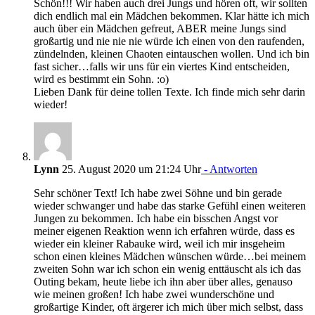
Schön!!! Wir haben auch drei Jungs und hören oft, wir sollten
dich endlich mal ein Mädchen bekommen. Klar hätte ich mich
auch über ein Mädchen gefreut, ABER meine Jungs sind
großartig und nie nie nie würde ich einen von den raufenden,
zündelnden, kleinen Chaoten eintauschen wollen. Und ich bin
fast sicher…falls wir uns für ein viertes Kind entscheiden,
wird es bestimmt ein Sohn. :o)
Lieben Dank für deine tollen Texte. Ich finde mich sehr darin
wieder!
Lynn
25. August 2020 um 21:24 Uhr
- Antworten
Sehr schöner Text! Ich habe zwei Söhne und bin gerade
wieder schwanger und habe das starke Gefühl einen weiteren
Jungen zu bekommen. Ich habe ein bisschen Angst vor
meiner eigenen Reaktion wenn ich erfahren würde, dass es
wieder ein kleiner Rabauke wird, weil ich mir insgeheim
schon einen kleines Mädchen wünschen würde…bei meinem
zweiten Sohn war ich schon ein wenig enttäuscht als ich das
Outing bekam, heute liebe ich ihn aber über alles, genauso
wie meinen großen! Ich habe zwei wunderschöne und
großartige Kinder, oft ärgerer ich mich über mich selbst, dass