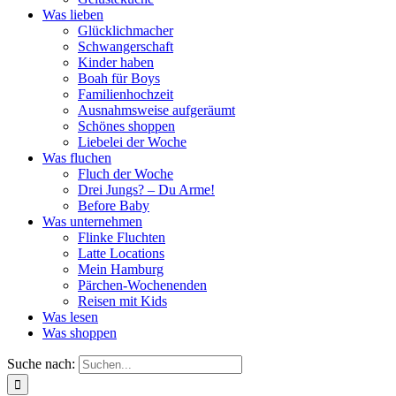
Was lieben
Glücklichmacher
Schwangerschaft
Kinder haben
Boah für Boys
Familienhochzeit
Ausnahmsweise aufgeräumt
Schönes shoppen
Liebelei der Woche
Was fluchen
Fluch der Woche
Drei Jungs? – Du Arme!
Before Baby
Was unternehmen
Flinke Fluchten
Latte Locations
Mein Hamburg
Pärchen-Wochenenden
Reisen mit Kids
Was lesen
Was shoppen
Suche nach: