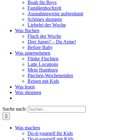
Boah für Boys
Familienhochzeit
Ausnahmsweise aufgeräumt
Schönes shoppen
Liebelei der Woche
Was fluchen
Fluch der Woche
Drei Jungs? – Du Arme!
Before Baby
Was unternehmen
Flinke Fluchten
Latte Locations
Mein Hamburg
Pärchen-Wochenenden
Reisen mit Kids
Was lesen
Was shoppen
Suche nach:
Was machen
Do-it-yourself für Kids
Do-it-yourself mit Kids