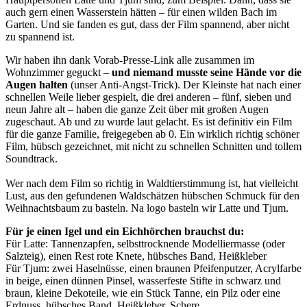
auch gern einen Wasserstein hätten – für einen wilden Bach im
Garten. Und sie fanden es gut, dass der Film spannend, aber nicht
zu spannend ist.
Wir haben ihn dank Vorab-Presse-Link alle zusammen im
Wohnzimmer geguckt –
und niemand musste seine Hände vor die
Augen halten
(unser Anti-Angst-Trick). Der Kleinste hat nach einer
schnellen Weile lieber gespielt, die drei anderen – fünf, sieben und
neun Jahre alt – haben die ganze Zeit über mit großen Augen
zugeschaut. Ab und zu wurde laut gelacht. Es ist definitiv ein Film
für die ganze Familie, freigegeben ab 0. Ein wirklich richtig schöner
Film, hübsch gezeichnet, mit nicht zu schnellen Schnitten und tollem
Soundtrack.
Wer nach dem Film so richtig in Waldtierstimmung ist, hat vielleicht
Lust, aus den gefundenen Waldschätzen hübschen Schmuck für den
Weihnachtsbaum zu basteln. Na logo basteln wir Latte und Tjum.
Für je einen Igel und ein Eichhörchen brauchst du:
Für Latte: Tannenzapfen, selbsttrocknende Modelliermasse (oder
Salzteig), einen Rest rote Knete, hübsches Band, Heißkleber
Für Tjum: zwei Haselnüsse, einen braunen Pfeifenputzer, Acrylfarbe
in beige, einen dünnen Pinsel, wasserfeste Stifte in schwarz und
braun, kleine Dekoteile, wie ein Stück Tanne, ein Pilz oder eine
Erdnuss, hübsches Band, Heißkleber, Schere