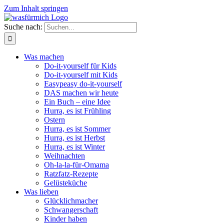
Zum Inhalt springen
Suche nach:
Was machen
Do-it-yourself für Kids
Do-it-yourself mit Kids
Easypeasy do-it-yourself
DAS machen wir heute
Ein Buch – eine Idee
Hurra, es ist Frühling
Ostern
Hurra, es ist Sommer
Hurra, es ist Herbst
Hurra, es ist Winter
Weihnachten
Oh-la-la-für-Omama
Ratzfatz-Rezepte
Gelüsteküche
Was lieben
Glücklichmacher
Schwangerschaft
Kinder haben