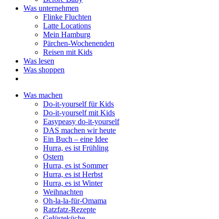
Was unternehmen
Flinke Fluchten
Latte Locations
Mein Hamburg
Pärchen-Wochenenden
Reisen mit Kids
Was lesen
Was shoppen
Was machen
Do-it-yourself für Kids
Do-it-yourself mit Kids
Easypeasy do-it-yourself
DAS machen wir heute
Ein Buch – eine Idee
Hurra, es ist Frühling
Ostern
Hurra, es ist Sommer
Hurra, es ist Herbst
Hurra, es ist Winter
Weihnachten
Oh-la-la-für-Omama
Ratzfatz-Rezepte
Gelüsteküche