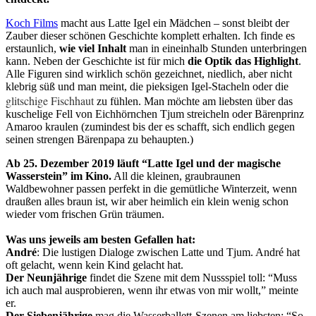
Koch Films
macht aus Latte Igel ein Mädchen – sonst bleibt der
Zauber dieser schönen Geschichte komplett erhalten. Ich finde es
erstaunlich,
wie viel Inhalt
man in eineinhalb Stunden unterbringen
kann. Neben der Geschichte ist für mich
die Optik das Highlight
.
Alle Figuren sind wirklich schön gezeichnet, niedlich, aber nicht
klebrig süß und man meint, die pieksigen Igel-Stacheln oder die
glitschige Fischhaut
zu fühlen. Man möchte am liebsten über das
kuschelige Fell von Eichhörnchen Tjum streicheln oder Bärenprinz
Amaroo kraulen (zumindest bis der es schafft, sich endlich gegen
seinen strengen Bärenpapa zu behaupten.)
Ab 25. Dezember 2019 läuft “Latte Igel und der magische
Wasserstein” im Kino.
All die kleinen, graubraunen
Waldbewohner passen perfekt in die gemütliche Winterzeit, wenn
draußen alles braun ist, wir aber heimlich ein klein wenig schon
wieder vom frischen Grün träumen.
Was uns jeweils am besten Gefallen hat:
André
: Die lustigen Dialoge zwischen Latte und Tjum. André hat
oft gelacht, wenn kein Kind gelacht hat.
Der Neunjährige
findet die Szene mit dem Nussspiel toll: “Muss
ich auch mal ausprobieren, wenn ihr etwas von mir wollt,” meinte
er.
Der Siebenjährige
mag die Wasserballett-Szenen am liebsten: “So