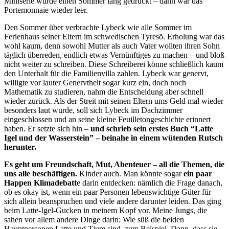
Miniserie wurde einen Sommer lang gedruckt – dann war das
Portemonnaie wieder leer.
Den Sommer über verbrachte Lybeck wie alle Sommer im
Ferienhaus seiner Eltern im schwedischen Tyresö. Erholung war das
wohl kaum, denn sowohl Mutter als auch Vater wollten ihren Sohn
täglich überreden, endlich etwas Vernünftiges zu machen – und bloß
nicht weiter zu schreiben. Diese Schreiberei könne schließlich kaum
den Unterhalt für die Familienvilla zahlen. Lybeck war genervt,
willigte vor lauter Genervtheit sogar kurz ein, doch noch
Mathematik zu studieren, nahm die Entscheidung aber schnell
wieder zurück. Als der Streit mit seinen Eltern ums Geld mal wieder
besonders laut wurde, soll sich Lybeck im Dachzimmer
eingeschlossen und an seine kleine Feuilletongeschichte erinnert
haben. Er setzte sich hin –
und schrieb sein erstes Buch “Latte
Igel und der Wasserstein” – beinahe in einem wütenden Rutsch
herunter.
Es geht um Freundschaft, Mut, Abenteuer – all die Themen, die
uns alle beschäftigen.
Kinder auch. Man könnte sogar
ein paar
Happen Klimadebatt
e darin entdecken: nämlich die Frage danach,
ob es okay ist, wenn ein paar Personen lebenswichtige Güter für
sich allein beanspruchen und viele andere darunter leiden. Das ging
beim Latte-Igel-Gucken in meinem Kopf vor. Meine Jungs, die
sahen vor allem andere Dinge darin: Wie süß die beiden
Hauptpersonen Latte und Tjum sind, zum Beispiel. Dann, dass sie