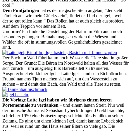
cool!”
Dem Fünfjährigen
hat es der magische Stein angetan, “der sieht
nämlich aus wie mein Glücksstein”, findet er. Und der Igel, “weil
der so gut rollen kann.” Das Rollen hat er auch gleich ausprobiert.
Auf dem Teppich vor seinem Bett.
Und
mir
? Ich finde die Darstellung der Natur im Film auch noch
besonders gelungen. Beinahe magisch wirken die Wiesen und
Wälder, die oft in stimmungsvollen Gegenlichtbildern gezeichnet
sind.
Der Bach im Wald führt kaum noch Wasser, die Tiere sind in großer
Sorge. Der Grund: Die Bären im Nordwald halten all das Wasser für
sich zurück – um ausgiebig fürs Bärenballett zu trainieren.
Ausgerechnet ein kleiner Igel – Latte Igel – und sein Eichhörnchen-
Freund namens Tjum machen sich auf, um den Wasserstein zu
suchen – und damit den Bach, den Wald und alle Tiere zu retten.
Die Vorlage Latte Igel haben wir übrigens einem leeren
Portemonnaie zu verdanken
– und einem lauten Streit. Nur weil
der finnische Journalist Sebastian Lybeck dringend Geld brauchte,
schrieb er 1950 eine Fortsetzungsgeschichte fürs Feuilleton seiner
Zeitung. Es ging um einen kleinen Igel, damit kannte Lybeck sich
aus, weil es rund um das Haus seiner Eltern so viele gab. Die