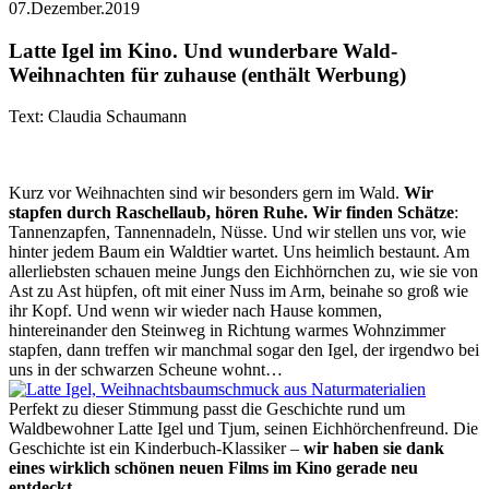
07.Dezember.2019
Latte Igel im Kino. Und wunderbare Wald-
Weihnachten für zuhause (enthält Werbung)
Text: Claudia Schaumann
Kurz vor Weihnachten sind wir besonders gern im Wald.
Wir
stapfen durch Raschellaub, hören Ruhe. Wir finden Schätze
:
Tannenzapfen, Tannennadeln, Nüsse. Und wir stellen uns vor, wie
hinter jedem Baum ein Waldtier wartet. Uns heimlich bestaunt. Am
allerliebsten schauen meine Jungs den Eichhörnchen zu, wie sie von
Ast zu Ast hüpfen, oft mit einer Nuss im Arm, beinahe so groß wie
ihr Kopf. Und wenn wir wieder nach Hause kommen,
hintereinander den Steinweg in Richtung warmes Wohnzimmer
stapfen, dann treffen wir manchmal sogar den Igel, der irgendwo bei
uns in der schwarzen Scheune wohnt…
Perfekt zu dieser Stimmung passt die Geschichte rund um
Waldbewohner Latte Igel und Tjum, seinen Eichhörchenfreund. Die
Geschichte ist ein Kinderbuch-Klassiker –
wir haben sie dank
eines wirklich schönen neuen Films im Kino gerade neu
entdeckt.