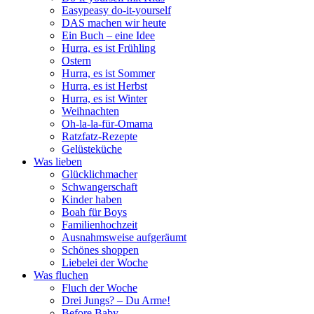
Easypeasy do-it-yourself
DAS machen wir heute
Ein Buch – eine Idee
Hurra, es ist Frühling
Ostern
Hurra, es ist Sommer
Hurra, es ist Herbst
Hurra, es ist Winter
Weihnachten
Oh-la-la-für-Omama
Ratzfatz-Rezepte
Gelüsteküche
Was lieben
Glücklichmacher
Schwangerschaft
Kinder haben
Boah für Boys
Familienhochzeit
Ausnahmsweise aufgeräumt
Schönes shoppen
Liebelei der Woche
Was fluchen
Fluch der Woche
Drei Jungs? – Du Arme!
Before Baby