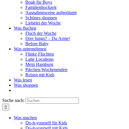
Boah für Boys
Familienhochzeit
Ausnahmsweise aufgeräumt
Schönes shoppen
Liebelei der Woche
Was fluchen
Fluch der Woche
Drei Jungs? – Du Arme!
Before Baby
Was unternehmen
Flinke Fluchten
Latte Locations
Mein Hamburg
Pärchen-Wochenenden
Reisen mit Kids
Was lesen
Was shoppen
Suche nach:
Was machen
Do-it-yourself für Kids
Do-it-yourself mit Kids