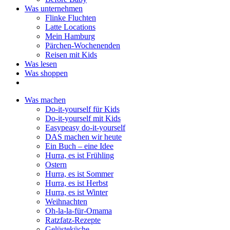
Was unternehmen
Flinke Fluchten
Latte Locations
Mein Hamburg
Pärchen-Wochenenden
Reisen mit Kids
Was lesen
Was shoppen
Was machen
Do-it-yourself für Kids
Do-it-yourself mit Kids
Easypeasy do-it-yourself
DAS machen wir heute
Ein Buch – eine Idee
Hurra, es ist Frühling
Ostern
Hurra, es ist Sommer
Hurra, es ist Herbst
Hurra, es ist Winter
Weihnachten
Oh-la-la-für-Omama
Ratzfatz-Rezepte
Gelüsteküche