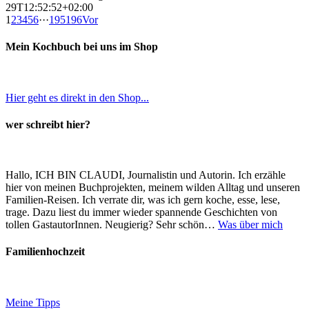
29T12:52:52+02:00
1
2
3
4
5
6
···
195
196
Vor
Mein Kochbuch bei uns im Shop
Hier geht es direkt in den Shop...
wer schreibt hier?
Hallo, ICH BIN CLAUDI, Journalistin und Autorin. Ich erzähle
hier von meinen Buchprojekten, meinem wilden Alltag und unseren
Familien-Reisen. Ich verrate dir, was ich gern koche, esse, lese,
trage. Dazu liest du immer wieder spannende Geschichten von
tollen GastautorInnen. Neugierig? Sehr schön…
Was über mich
Familienhochzeit
Meine Tipps