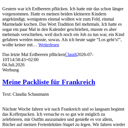
Gestern war ich Erdbeeren pflücken. Ich hatte mir das schon länger
vorgenommen. Hatte es meinen beiden kleineren Kindern
angekündigt, wenigstens einmal wollten wir zum Feld, einmal
Marmelade kochen. Das Wort Tradition fiel mehrmals. Ich hatte es
sogar ein paar Mal in den Kalender geschrieben, musste es aber
mehrmals verschieben, weil doch noch ein Job zu tun war, ein Kind
gefahren werden musste, sowas. Als ich heute sagte “Los geht’s!”,
wollte keiner mit…
Weiterlesen
Das letzte Mal Erdbeeren pflücken
Claudi
2026-07-
10T14:58:43+02:00
04.Juli.2026
Werbung
Meine Packliste für Frankreich
Text: Claudia Schaumann
Nächste Woche fahren wir nach Frankreich und so langsam beginnt
das Kofferpacken. Ich versuche es so gut wie möglich zu
zelebrieren, mir Outfits auszumalen und genieße es vor allem,
Bücher auf meinen Ferienlektüre-Stapel zu legen. Wir fahren wieder