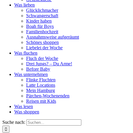
Was lieben
Glücklichmacher
Schwangerschaft
Kinder haben
Boah für Boys
Familienhochzeit
Ausnahmsweise aufgeräumt
Schönes shoppen
Liebelei der Woche
Was fluchen
Fluch der Woche
Drei Jungs? – Du Arme!
Before Baby
Was unternehmen
Flinke Fluchten
Latte Locations
Mein Hamburg
Pärchen-Wochenenden
Reisen mit Kids
Was lesen
Was shoppen
Suche nach: