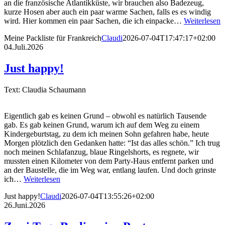
an die französische Atlantikküste, wir brauchen also Badezeug,
kurze Hosen aber auch ein paar warme Sachen, falls es es windig
wird. Hier kommen ein paar Sachen, die ich einpacke…
Weiterlesen
Meine Packliste für Frankreich
Claudi
2026-07-04T17:47:17+02:00
04.Juli.2026
Just happy!
Text: Claudia Schaumann
Eigentlich gab es keinen Grund – obwohl es natürlich Tausende
gab. Es gab keinen Grund, warum ich auf dem Weg zu einem
Kindergeburtstag, zu dem ich meinen Sohn gefahren habe, heute
Morgen plötzlich den Gedanken hatte: “Ist das alles schön.” Ich trug
noch meinen Schlafanzug, blaue Ringelshorts, es regnete, wir
mussten einen Kilometer von dem Party-Haus entfernt parken und
an der Baustelle, die im Weg war, entlang laufen. Und doch grinste
ich…
Weiterlesen
Just happy!
Claudi
2026-07-04T13:55:26+02:00
26.Juni.2026