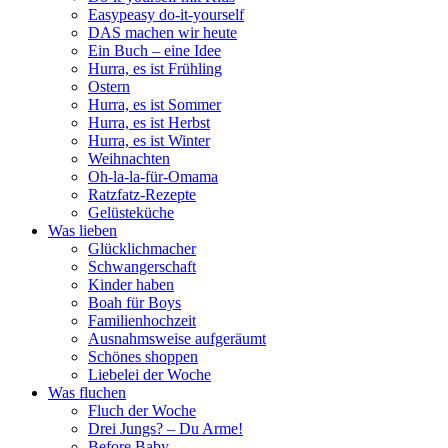
Easypeasy do-it-yourself
DAS machen wir heute
Ein Buch – eine Idee
Hurra, es ist Frühling
Ostern
Hurra, es ist Sommer
Hurra, es ist Herbst
Hurra, es ist Winter
Weihnachten
Oh-la-la-für-Omama
Ratzfatz-Rezepte
Gelüsteküche
Was lieben
Glücklichmacher
Schwangerschaft
Kinder haben
Boah für Boys
Familienhochzeit
Ausnahmsweise aufgeräumt
Schönes shoppen
Liebelei der Woche
Was fluchen
Fluch der Woche
Drei Jungs? – Du Arme!
Before Baby