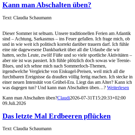
Kann man Abschalten üben?
Text: Claudia Schaumann
Dieser Sommer ist seltsam. Unsere traditionellen Ferien am Atlantik
sind – Achtung, Sarkasmus – ins Feuer gefallen. Ich frage mich, ob
und in wie weit ich politisch korrekt darüber trauern darf. Ich fühle
eine nie dagewesene Dankbarkeit über all die Urlaube die wir
hatten, sechs Leute, zwölf Füße und so viele sportliche Aktivitäten –
aber nie ist was passiert. Ich fühle plötzlich doch sowas wie Teenie-
Blues, und ich sehne mich nach Sommerloch-Themen,
irgendwelche Vergleiche von Eiskugel-Preisen, weil mich all die
furchtbaren Ereignisse da draußen völlig fertig machen. Ich stecke in
einer neuen Intensität von Grübel-Era. Liegt das am Alter? Kann ich
was dagegen tun? Und kann man Abschalten üben…?
Weiterlesen
Kann man Abschalten üben?
Claudi
2026-07-31T15:20:33+02:00
09.Juli.2026
Das letzte Mal Erdbeeren pflücken
Text: Claudia Schaumann