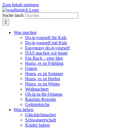
Zum Inhalt springen
Suche nach:
Was machen
Do-it-yourself für Kids
Do-it-yourself mit Kids
Easypeasy do-it-yourself
DAS machen wir heute
Ein Buch – eine Idee
Hurra, es ist Frühling
Ostern
Hurra, es ist Sommer
Hurra, es ist Herbst
Hurra, es ist Winter
Weihnachten
Oh-la-la-für-Omama
Ratzfatz-Rezepte
Gelüsteküche
Was lieben
Glücklichmacher
Schwangerschaft
Kinder haben