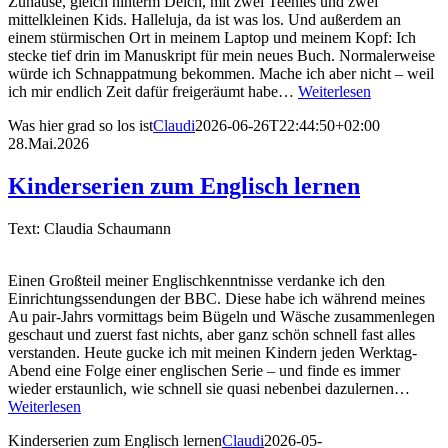
Zuhause, gleich hinterm Deich, mit zwei Teenies und zwei
mittelkleinen Kids. Halleluja, da ist was los. Und außerdem an
einem stürmischen Ort in meinem Laptop und meinem Kopf: Ich
stecke tief drin im Manuskript für mein neues Buch. Normalerweise
würde ich Schnappatmung bekommen. Mache ich aber nicht – weil
ich mir endlich Zeit dafür freigeräumt habe…
Weiterlesen
Was hier grad so los ist
Claudi
2026-06-26T22:44:50+02:00
28.Mai.2026
Kinderserien zum Englisch lernen
Text: Claudia Schaumann
Einen Großteil meiner Englischkenntnisse verdanke ich den
Einrichtungssendungen der BBC. Diese habe ich während meines
Au pair-Jahrs vormittags beim Bügeln und Wäsche zusammenlegen
geschaut und zuerst fast nichts, aber ganz schön schnell fast alles
verstanden. Heute gucke ich mit meinen Kindern jeden Werktag-
Abend eine Folge einer englischen Serie – und finde es immer
wieder erstaunlich, wie schnell sie quasi nebenbei dazulernen…
Weiterlesen
Kinderserien zum Englisch lernen
Claudi
2026-05-